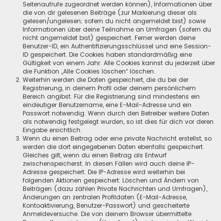
Seitenaufrufe zugeordnet werden können), Informationen über
die von dir gelesenen Beiträge (zur Markierung dieser als
gelesen/ungelesen; sofern du nicht angemeldet bist) sowie
Informationen über deine Teilnahme an Umfragen (sofern du
nicht angemeldet bist) gespeichert. Ferner werden deine
Benutzer-ID, ein Authentifizierungsschlüssel und eine Session-
ID gespeichert. Die Cookies haben standardmäßig eine
Gültigkeit von einem Jahr. Alle Cookies kannst du jederzeit über
die Funktion „Alle Cookies löschen“ löschen.
Weiterhin werden die Daten gespeichert, die du bei der
Registrierung, in deinem Profil oder deinem persönlichem
Bereich angibst. Für die Registrierung sind mindestens ein
eindeutiger Benutzername, eine E-Mail-Adresse und ein
Passwort notwendig. Wenn durch den Betreiber weitere Daten
als notwendig festgelegt wurden, so ist dies für dich vor deren
Eingabe ersichtlich.
Wenn du einen Beitrag oder eine private Nachricht erstellst, so
werden die dort eingegebenen Daten ebenfalls gespeichert.
Gleiches gilt, wenn du einen Beitrag als Entwurf
zwischenspeicherst. In diesen Fällen wird auch deine IP-
Adresse gespeichert. Die IP-Adresse wird weiterhin bei
folgenden Aktionen gespeichert: Löschen und Ändern von
Beiträgen (dazu zählen Private Nachrichten und Umfragen),
Änderungen an zentralen Profildaten (E-Mail-Adresse,
Kontoaktivierung, Benutzer-Passwort) und gescheiterte
Anmeldeversuche. Die von deinem Browser übermittelte