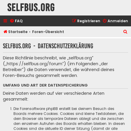
selfbus.org
FAQ
Registrieren
Anmelden
S
Startseite
Foren-Übersicht
u
selfbus.org - Datenschutzerklärung
c
h
Diese Richtlinie beschreibt, wie „selfbus.org“
e
(„https://selfbus.org/forum“) (im Folgenden „der
Betreiber“) die Daten verwendet, die während deines
Foren-Besuchs gesammelt werden.
UMFANG UND ART DER DATENSPEICHERUNG
Deine Daten werden auf vier verschiedene Arten
gesammelt:
Die Forensoftware phpBB erstellt bei deinem Besuch des
Boards mehrere Cookies. Cookies sind kleine Textdateien, die
dein Browser als temporäre Dateien ablegt und die zwischen
den einzelnen Aufrufen des Boards erhalten bleiben. In diesen
Cookies sind die aktuelle ID deiner Sitzung (damit dir alle