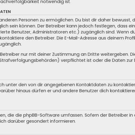
achverfolgbarkeit notwendig ist.
DATEN
anderen Personen zu ermöglichen. Du bist dir daher bewusst, da
glich sein können. Der Betreiber kann jedoch festlegen, dass ei
trierte Benutzer, Administratoren etc.) zugänglich sind. Wenn 
taktiere den Betreiber. Die E-Mail-Adresse aus deinem Profil 
ugänglich.
treiber nur mit deiner Zustimmung an Dritte weitergeben. Dies 
trafverfolgungsbehörden) verpflichtet ist oder die Daten zur D
ch unter den von dir angegebenen Kontaktdaten zu kontaktieren
 Darüber hinaus dürfen er und andere Benutzer dich kontaktiere
iten, die die phpBB-Software umfassen. Sofern der Betreiber i
ich darüber gesondert informieren.