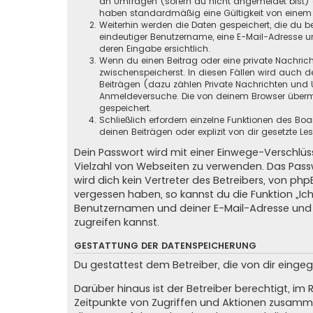
an Umfragen (sofern du nicht angemeldet bist) ge
haben standardmäßig eine Gültigkeit von einem Ja
Weiterhin werden die Daten gespeichert, die du be
eindeutiger Benutzername, eine E-Mail-Adresse un
deren Eingabe ersichtlich.
Wenn du einen Beitrag oder eine private Nachricht
zwischenspeicherst. In diesen Fällen wird auch d
Beiträgen (dazu zählen Private Nachrichten und 
Anmeldeversuche. Die von deinem Browser übermit
gespeichert.
Schließlich erfordern einzelne Funktionen des B
deinen Beiträgen oder explizit von dir gesetzte 
Dein Passwort wird mit einer Einwege-Verschlüss
Vielzahl von Webseiten zu verwenden. Das Pass
wird dich kein Vertreter des Betreibers, von ph
vergessen haben, so kannst du die Funktion „
Benutzernamen und deiner E-Mail-Adresse und 
zugreifen kannst.
GESTATTUNG DER DATENSPEICHERUNG
Du gestattest dem Betreiber, die von dir eing
Darüber hinaus ist der Betreiber berechtigt, i
Zeitpunkte von Zugriffen und Aktionen zusamme