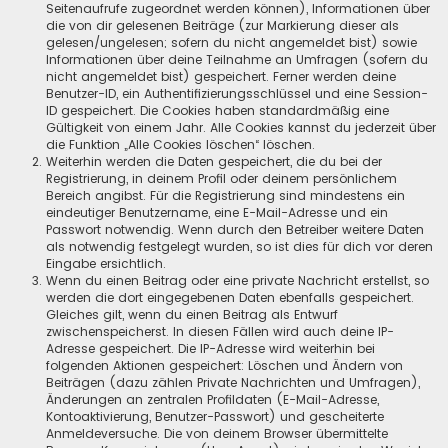
Seitenaufrufe zugeordnet werden können), Informationen über
die von dir gelesenen Beiträge (zur Markierung dieser als
gelesen/ungelesen; sofern du nicht angemeldet bist) sowie
Informationen über deine Teilnahme an Umfragen (sofern du
nicht angemeldet bist) gespeichert. Ferner werden deine
Benutzer-ID, ein Authentifizierungsschlüssel und eine Session-
ID gespeichert. Die Cookies haben standardmäßig eine
Gültigkeit von einem Jahr. Alle Cookies kannst du jederzeit über
die Funktion „Alle Cookies löschen“ löschen.
Weiterhin werden die Daten gespeichert, die du bei der
Registrierung, in deinem Profil oder deinem persönlichem
Bereich angibst. Für die Registrierung sind mindestens ein
eindeutiger Benutzername, eine E-Mail-Adresse und ein
Passwort notwendig. Wenn durch den Betreiber weitere Daten
als notwendig festgelegt wurden, so ist dies für dich vor deren
Eingabe ersichtlich.
Wenn du einen Beitrag oder eine private Nachricht erstellst, so
werden die dort eingegebenen Daten ebenfalls gespeichert.
Gleiches gilt, wenn du einen Beitrag als Entwurf
zwischenspeicherst. In diesen Fällen wird auch deine IP-
Adresse gespeichert. Die IP-Adresse wird weiterhin bei
folgenden Aktionen gespeichert: Löschen und Ändern von
Beiträgen (dazu zählen Private Nachrichten und Umfragen),
Änderungen an zentralen Profildaten (E-Mail-Adresse,
Kontoaktivierung, Benutzer-Passwort) und gescheiterte
Anmeldeversuche. Die von deinem Browser übermittelte