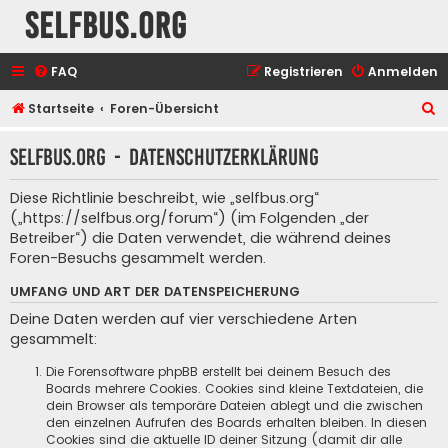
selfbus.org
FAQ
Registrieren
Anmelden
S
Startseite
Foren-Übersicht
u
selfbus.org - Datenschutzerklärung
c
h
Diese Richtlinie beschreibt, wie „selfbus.org“
e
(„https://selfbus.org/forum“) (im Folgenden „der
Betreiber“) die Daten verwendet, die während deines
Foren-Besuchs gesammelt werden.
UMFANG UND ART DER DATENSPEICHERUNG
Deine Daten werden auf vier verschiedene Arten
gesammelt:
Die Forensoftware phpBB erstellt bei deinem Besuch des
Boards mehrere Cookies. Cookies sind kleine Textdateien, die
dein Browser als temporäre Dateien ablegt und die zwischen
den einzelnen Aufrufen des Boards erhalten bleiben. In diesen
Cookies sind die aktuelle ID deiner Sitzung (damit dir alle