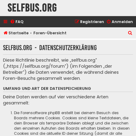
selfbus.org
FAQ
Registrieren
Anmelden
S
Startseite
Foren-Übersicht
u
selfbus.org - Datenschutzerklärung
c
h
Diese Richtlinie beschreibt, wie „selfbus.org“
e
(„https://selfbus.org/forum“) (im Folgenden „der
Betreiber“) die Daten verwendet, die während deines
Foren-Besuchs gesammelt werden.
UMFANG UND ART DER DATENSPEICHERUNG
Deine Daten werden auf vier verschiedene Arten
gesammelt:
Die Forensoftware phpBB erstellt bei deinem Besuch des
Boards mehrere Cookies. Cookies sind kleine Textdateien, die
dein Browser als temporäre Dateien ablegt und die zwischen
den einzelnen Aufrufen des Boards erhalten bleiben. In diesen
Cookies sind die aktuelle ID deiner Sitzung (damit dir alle