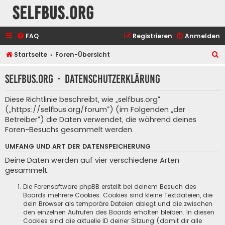
selfbus.org
FAQ
Registrieren
Anmelden
S
Startseite
Foren-Übersicht
u
selfbus.org - Datenschutzerklärung
c
h
Diese Richtlinie beschreibt, wie „selfbus.org“
e
(„https://selfbus.org/forum“) (im Folgenden „der
Betreiber“) die Daten verwendet, die während deines
Foren-Besuchs gesammelt werden.
UMFANG UND ART DER DATENSPEICHERUNG
Deine Daten werden auf vier verschiedene Arten
gesammelt:
Die Forensoftware phpBB erstellt bei deinem Besuch des
Boards mehrere Cookies. Cookies sind kleine Textdateien, die
dein Browser als temporäre Dateien ablegt und die zwischen
den einzelnen Aufrufen des Boards erhalten bleiben. In diesen
Cookies sind die aktuelle ID deiner Sitzung (damit dir alle