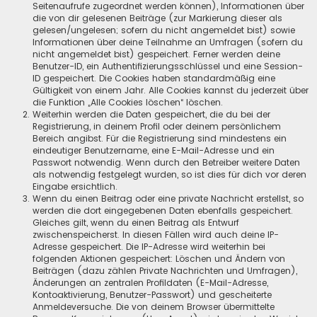
Seitenaufrufe zugeordnet werden können), Informationen über
die von dir gelesenen Beiträge (zur Markierung dieser als
gelesen/ungelesen; sofern du nicht angemeldet bist) sowie
Informationen über deine Teilnahme an Umfragen (sofern du
nicht angemeldet bist) gespeichert. Ferner werden deine
Benutzer-ID, ein Authentifizierungsschlüssel und eine Session-
ID gespeichert. Die Cookies haben standardmäßig eine
Gültigkeit von einem Jahr. Alle Cookies kannst du jederzeit über
die Funktion „Alle Cookies löschen“ löschen.
Weiterhin werden die Daten gespeichert, die du bei der
Registrierung, in deinem Profil oder deinem persönlichem
Bereich angibst. Für die Registrierung sind mindestens ein
eindeutiger Benutzername, eine E-Mail-Adresse und ein
Passwort notwendig. Wenn durch den Betreiber weitere Daten
als notwendig festgelegt wurden, so ist dies für dich vor deren
Eingabe ersichtlich.
Wenn du einen Beitrag oder eine private Nachricht erstellst, so
werden die dort eingegebenen Daten ebenfalls gespeichert.
Gleiches gilt, wenn du einen Beitrag als Entwurf
zwischenspeicherst. In diesen Fällen wird auch deine IP-
Adresse gespeichert. Die IP-Adresse wird weiterhin bei
folgenden Aktionen gespeichert: Löschen und Ändern von
Beiträgen (dazu zählen Private Nachrichten und Umfragen),
Änderungen an zentralen Profildaten (E-Mail-Adresse,
Kontoaktivierung, Benutzer-Passwort) und gescheiterte
Anmeldeversuche. Die von deinem Browser übermittelte