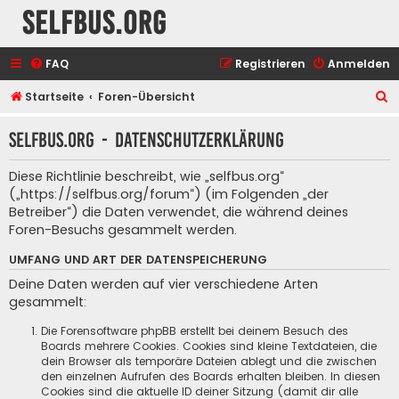
selfbus.org
FAQ
Registrieren
Anmelden
S
Startseite
Foren-Übersicht
u
selfbus.org - Datenschutzerklärung
c
h
Diese Richtlinie beschreibt, wie „selfbus.org“
e
(„https://selfbus.org/forum“) (im Folgenden „der
Betreiber“) die Daten verwendet, die während deines
Foren-Besuchs gesammelt werden.
UMFANG UND ART DER DATENSPEICHERUNG
Deine Daten werden auf vier verschiedene Arten
gesammelt:
Die Forensoftware phpBB erstellt bei deinem Besuch des
Boards mehrere Cookies. Cookies sind kleine Textdateien, die
dein Browser als temporäre Dateien ablegt und die zwischen
den einzelnen Aufrufen des Boards erhalten bleiben. In diesen
Cookies sind die aktuelle ID deiner Sitzung (damit dir alle