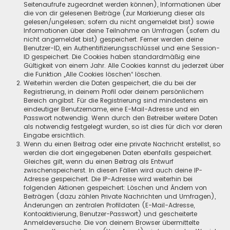
Seitenaufrufe zugeordnet werden können), Informationen über
die von dir gelesenen Beiträge (zur Markierung dieser als
gelesen/ungelesen; sofern du nicht angemeldet bist) sowie
Informationen über deine Teilnahme an Umfragen (sofern du
nicht angemeldet bist) gespeichert. Ferner werden deine
Benutzer-ID, ein Authentifizierungsschlüssel und eine Session-
ID gespeichert. Die Cookies haben standardmäßig eine
Gültigkeit von einem Jahr. Alle Cookies kannst du jederzeit über
die Funktion „Alle Cookies löschen“ löschen.
Weiterhin werden die Daten gespeichert, die du bei der
Registrierung, in deinem Profil oder deinem persönlichem
Bereich angibst. Für die Registrierung sind mindestens ein
eindeutiger Benutzername, eine E-Mail-Adresse und ein
Passwort notwendig. Wenn durch den Betreiber weitere Daten
als notwendig festgelegt wurden, so ist dies für dich vor deren
Eingabe ersichtlich.
Wenn du einen Beitrag oder eine private Nachricht erstellst, so
werden die dort eingegebenen Daten ebenfalls gespeichert.
Gleiches gilt, wenn du einen Beitrag als Entwurf
zwischenspeicherst. In diesen Fällen wird auch deine IP-
Adresse gespeichert. Die IP-Adresse wird weiterhin bei
folgenden Aktionen gespeichert: Löschen und Ändern von
Beiträgen (dazu zählen Private Nachrichten und Umfragen),
Änderungen an zentralen Profildaten (E-Mail-Adresse,
Kontoaktivierung, Benutzer-Passwort) und gescheiterte
Anmeldeversuche. Die von deinem Browser übermittelte