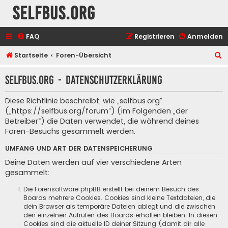
selfbus.org
FAQ
Registrieren
Anmelden
S
Startseite
Foren-Übersicht
u
selfbus.org - Datenschutzerklärung
c
h
Diese Richtlinie beschreibt, wie „selfbus.org“
e
(„https://selfbus.org/forum“) (im Folgenden „der
Betreiber“) die Daten verwendet, die während deines
Foren-Besuchs gesammelt werden.
UMFANG UND ART DER DATENSPEICHERUNG
Deine Daten werden auf vier verschiedene Arten
gesammelt:
Die Forensoftware phpBB erstellt bei deinem Besuch des
Boards mehrere Cookies. Cookies sind kleine Textdateien, die
dein Browser als temporäre Dateien ablegt und die zwischen
den einzelnen Aufrufen des Boards erhalten bleiben. In diesen
Cookies sind die aktuelle ID deiner Sitzung (damit dir alle