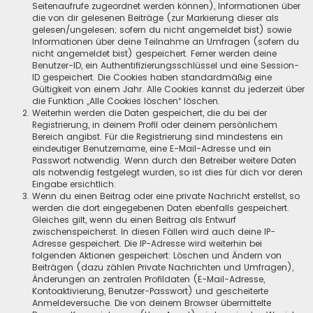
Seitenaufrufe zugeordnet werden können), Informationen über
die von dir gelesenen Beiträge (zur Markierung dieser als
gelesen/ungelesen; sofern du nicht angemeldet bist) sowie
Informationen über deine Teilnahme an Umfragen (sofern du
nicht angemeldet bist) gespeichert. Ferner werden deine
Benutzer-ID, ein Authentifizierungsschlüssel und eine Session-
ID gespeichert. Die Cookies haben standardmäßig eine
Gültigkeit von einem Jahr. Alle Cookies kannst du jederzeit über
die Funktion „Alle Cookies löschen“ löschen.
Weiterhin werden die Daten gespeichert, die du bei der
Registrierung, in deinem Profil oder deinem persönlichem
Bereich angibst. Für die Registrierung sind mindestens ein
eindeutiger Benutzername, eine E-Mail-Adresse und ein
Passwort notwendig. Wenn durch den Betreiber weitere Daten
als notwendig festgelegt wurden, so ist dies für dich vor deren
Eingabe ersichtlich.
Wenn du einen Beitrag oder eine private Nachricht erstellst, so
werden die dort eingegebenen Daten ebenfalls gespeichert.
Gleiches gilt, wenn du einen Beitrag als Entwurf
zwischenspeicherst. In diesen Fällen wird auch deine IP-
Adresse gespeichert. Die IP-Adresse wird weiterhin bei
folgenden Aktionen gespeichert: Löschen und Ändern von
Beiträgen (dazu zählen Private Nachrichten und Umfragen),
Änderungen an zentralen Profildaten (E-Mail-Adresse,
Kontoaktivierung, Benutzer-Passwort) und gescheiterte
Anmeldeversuche. Die von deinem Browser übermittelte