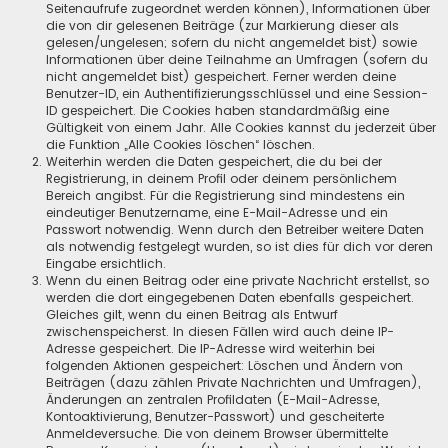
Seitenaufrufe zugeordnet werden können), Informationen über
die von dir gelesenen Beiträge (zur Markierung dieser als
gelesen/ungelesen; sofern du nicht angemeldet bist) sowie
Informationen über deine Teilnahme an Umfragen (sofern du
nicht angemeldet bist) gespeichert. Ferner werden deine
Benutzer-ID, ein Authentifizierungsschlüssel und eine Session-
ID gespeichert. Die Cookies haben standardmäßig eine
Gültigkeit von einem Jahr. Alle Cookies kannst du jederzeit über
die Funktion „Alle Cookies löschen“ löschen.
Weiterhin werden die Daten gespeichert, die du bei der
Registrierung, in deinem Profil oder deinem persönlichem
Bereich angibst. Für die Registrierung sind mindestens ein
eindeutiger Benutzername, eine E-Mail-Adresse und ein
Passwort notwendig. Wenn durch den Betreiber weitere Daten
als notwendig festgelegt wurden, so ist dies für dich vor deren
Eingabe ersichtlich.
Wenn du einen Beitrag oder eine private Nachricht erstellst, so
werden die dort eingegebenen Daten ebenfalls gespeichert.
Gleiches gilt, wenn du einen Beitrag als Entwurf
zwischenspeicherst. In diesen Fällen wird auch deine IP-
Adresse gespeichert. Die IP-Adresse wird weiterhin bei
folgenden Aktionen gespeichert: Löschen und Ändern von
Beiträgen (dazu zählen Private Nachrichten und Umfragen),
Änderungen an zentralen Profildaten (E-Mail-Adresse,
Kontoaktivierung, Benutzer-Passwort) und gescheiterte
Anmeldeversuche. Die von deinem Browser übermittelte