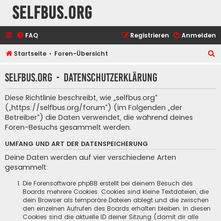
selfbus.org
FAQ
Registrieren
Anmelden
S
Startseite
Foren-Übersicht
u
selfbus.org - Datenschutzerklärung
c
h
Diese Richtlinie beschreibt, wie „selfbus.org“
e
(„https://selfbus.org/forum“) (im Folgenden „der
Betreiber“) die Daten verwendet, die während deines
Foren-Besuchs gesammelt werden.
UMFANG UND ART DER DATENSPEICHERUNG
Deine Daten werden auf vier verschiedene Arten
gesammelt:
Die Forensoftware phpBB erstellt bei deinem Besuch des
Boards mehrere Cookies. Cookies sind kleine Textdateien, die
dein Browser als temporäre Dateien ablegt und die zwischen
den einzelnen Aufrufen des Boards erhalten bleiben. In diesen
Cookies sind die aktuelle ID deiner Sitzung (damit dir alle