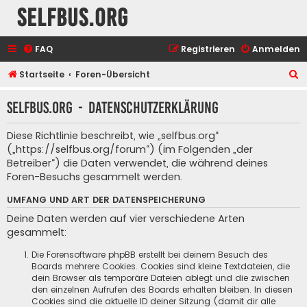
selfbus.org
FAQ
Registrieren
Anmelden
S
Startseite
Foren-Übersicht
u
selfbus.org - Datenschutzerklärung
c
h
Diese Richtlinie beschreibt, wie „selfbus.org“
e
(„https://selfbus.org/forum“) (im Folgenden „der
Betreiber“) die Daten verwendet, die während deines
Foren-Besuchs gesammelt werden.
UMFANG UND ART DER DATENSPEICHERUNG
Deine Daten werden auf vier verschiedene Arten
gesammelt:
Die Forensoftware phpBB erstellt bei deinem Besuch des
Boards mehrere Cookies. Cookies sind kleine Textdateien, die
dein Browser als temporäre Dateien ablegt und die zwischen
den einzelnen Aufrufen des Boards erhalten bleiben. In diesen
Cookies sind die aktuelle ID deiner Sitzung (damit dir alle