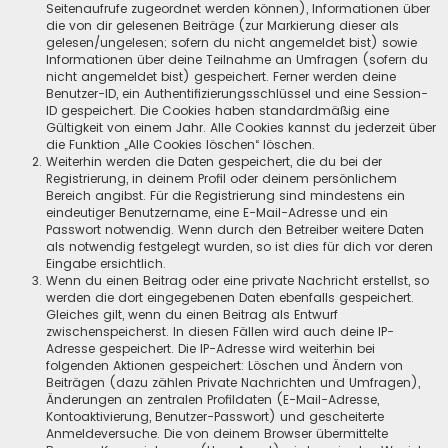
Seitenaufrufe zugeordnet werden können), Informationen über
die von dir gelesenen Beiträge (zur Markierung dieser als
gelesen/ungelesen; sofern du nicht angemeldet bist) sowie
Informationen über deine Teilnahme an Umfragen (sofern du
nicht angemeldet bist) gespeichert. Ferner werden deine
Benutzer-ID, ein Authentifizierungsschlüssel und eine Session-
ID gespeichert. Die Cookies haben standardmäßig eine
Gültigkeit von einem Jahr. Alle Cookies kannst du jederzeit über
die Funktion „Alle Cookies löschen“ löschen.
Weiterhin werden die Daten gespeichert, die du bei der
Registrierung, in deinem Profil oder deinem persönlichem
Bereich angibst. Für die Registrierung sind mindestens ein
eindeutiger Benutzername, eine E-Mail-Adresse und ein
Passwort notwendig. Wenn durch den Betreiber weitere Daten
als notwendig festgelegt wurden, so ist dies für dich vor deren
Eingabe ersichtlich.
Wenn du einen Beitrag oder eine private Nachricht erstellst, so
werden die dort eingegebenen Daten ebenfalls gespeichert.
Gleiches gilt, wenn du einen Beitrag als Entwurf
zwischenspeicherst. In diesen Fällen wird auch deine IP-
Adresse gespeichert. Die IP-Adresse wird weiterhin bei
folgenden Aktionen gespeichert: Löschen und Ändern von
Beiträgen (dazu zählen Private Nachrichten und Umfragen),
Änderungen an zentralen Profildaten (E-Mail-Adresse,
Kontoaktivierung, Benutzer-Passwort) und gescheiterte
Anmeldeversuche. Die von deinem Browser übermittelte