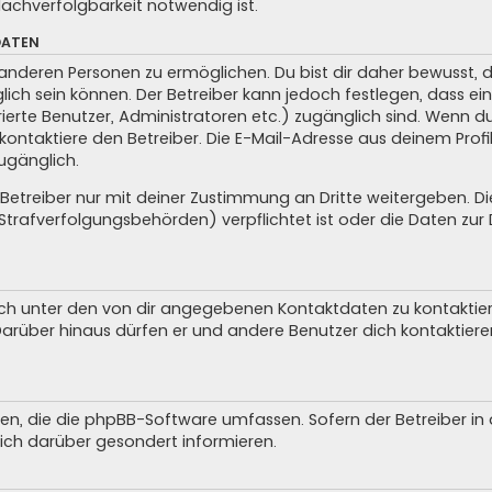
achverfolgbarkeit notwendig ist.
DATEN
anderen Personen zu ermöglichen. Du bist dir daher bewusst, da
glich sein können. Der Betreiber kann jedoch festlegen, dass ei
trierte Benutzer, Administratoren etc.) zugänglich sind. Wenn 
taktiere den Betreiber. Die E-Mail-Adresse aus deinem Profil 
ugänglich.
treiber nur mit deiner Zustimmung an Dritte weitergeben. Dies 
trafverfolgungsbehörden) verpflichtet ist oder die Daten zur D
ch unter den von dir angegebenen Kontaktdaten zu kontaktieren
 Darüber hinaus dürfen er und andere Benutzer dich kontaktiere
iten, die die phpBB-Software umfassen. Sofern der Betreiber i
ich darüber gesondert informieren.