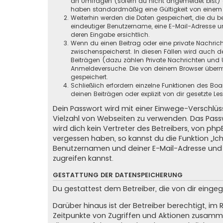
an Umfragen (sofern du nicht angemeldet bist) ge
haben standardmäßig eine Gültigkeit von einem Ja
Weiterhin werden die Daten gespeichert, die du be
eindeutiger Benutzername, eine E-Mail-Adresse un
deren Eingabe ersichtlich.
Wenn du einen Beitrag oder eine private Nachricht
zwischenspeicherst. In diesen Fällen wird auch d
Beiträgen (dazu zählen Private Nachrichten und 
Anmeldeversuche. Die von deinem Browser übermit
gespeichert.
Schließlich erfordern einzelne Funktionen des B
deinen Beiträgen oder explizit von dir gesetzte 
Dein Passwort wird mit einer Einwege-Verschlüss
Vielzahl von Webseiten zu verwenden. Das Pass
wird dich kein Vertreter des Betreibers, von ph
vergessen haben, so kannst du die Funktion „
Benutzernamen und deiner E-Mail-Adresse und 
zugreifen kannst.
GESTATTUNG DER DATENSPEICHERUNG
Du gestattest dem Betreiber, die von dir eing
Darüber hinaus ist der Betreiber berechtigt, i
Zeitpunkte von Zugriffen und Aktionen zusamme