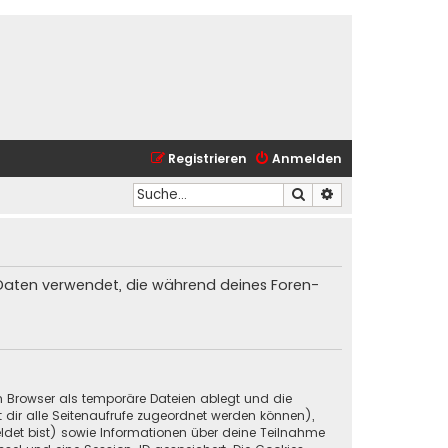
Registrieren
Anmelden
Suche
Erweiterte Suche
ie Daten verwendet, die während deines Foren-
in Browser als temporäre Dateien ablegt und die
t dir alle Seitenaufrufe zugeordnet werden können),
ldet bist) sowie Informationen über deine Teilnahme