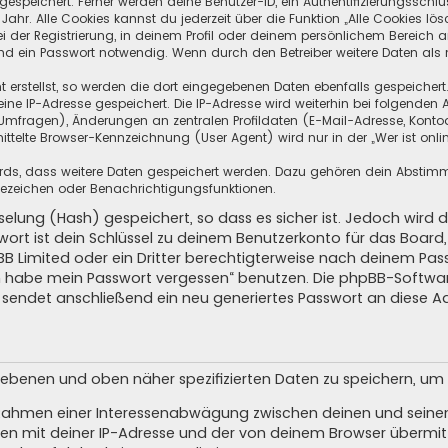
speichert. Ferner werden deine Benutzer-ID, ein Authentifizierungsschlü
hr. Alle Cookies kannst du jederzeit über die Funktion „Alle Cookies lös
i der Registrierung, in deinem Profil oder deinem persönlichem Bereich a
d ein Passwort notwendig. Wenn durch den Betreiber weitere Daten als no
 erstellst, so werden die dort eingegebenen Daten ebenfalls gespeichert.
eine IP-Adresse gespeichert. Die IP-Adresse wird weiterhin bei folgende
Umfragen), Änderungen an zentralen Profildaten (E-Mail-Adresse, Kontoa
telte Browser-Kennzeichnung (User Agent) wird nur in der „Wer ist onli
oards, dass weitere Daten gespeichert werden. Dazu gehören dein Absti
Lesezeichen oder Benachrichtigungsfunktionen.
elung (Hash) gespeichert, so dass es sicher ist. Jedoch wird d
wort ist dein Schlüssel zu deinem Benutzerkonto für das Boar
pBB Limited oder ein Dritter berechtigterweise nach deinem Pas
Ich habe mein Passwort vergessen“ benutzen. Die phpBB-Softw
sendet anschließend ein neu generiertes Passwort an diese A
egebenen und oben näher spezifizierten Daten zu speichern, u
m Rahmen einer Interessenabwägung zwischen deinen und seinen 
n mit deiner IP-Adresse und der von deinem Browser übermitt