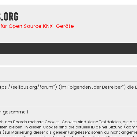
s.org
für Open Source KNX-Geräte
(„https://selfbus.org/forum“) (im Folgenden „der Betreiber“) d
en gesammelt:
ch des Boards mehrere Cookies. Cookies sind kleine Textdateien, die de
ten bleiben. In diesen Cookies sind die aktuelle ID deiner Sitzung (dami
ge (zur Markierung dieser als gelesen/ungelesen; sofern du nicht angeme