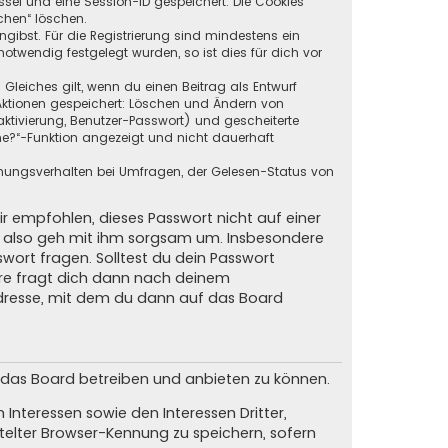
ssel und eine Session-ID gespeichert. Die Cookies
chen“ löschen.
ngibst. Für die Registrierung sind mindestens ein
twendig festgelegt wurden, so ist dies für dich vor
 Gleiches gilt, wenn du einen Beitrag als Entwurf
n Aktionen gespeichert: Löschen und Ändern von
ktivierung, Benutzer-Passwort) und gescheiterte
ne?“-Funktion angezeigt und nicht dauerhaft
mmungsverhalten bei Umfragen, der Gelesen-Status von
ir empfohlen, dieses Passwort nicht auf einer
d, also geh mit ihm sorgsam um. Insbesondere
swort fragen. Solltest du dein Passwort
are fragt dich dann nach deinem
dresse, mit dem du dann auf das Board
m das Board betreiben und anbieten zu können.
Interessen sowie den Interessen Dritter,
elter Browser-Kennung zu speichern, sofern