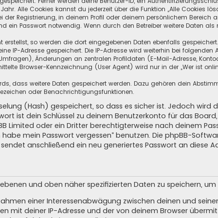
speichert. Ferner werden deine Benutzer-ID, ein Authentifizierungsschlü
hr. Alle Cookies kannst du jederzeit über die Funktion „Alle Cookies lös
i der Registrierung, in deinem Profil oder deinem persönlichem Bereich a
d ein Passwort notwendig. Wenn durch den Betreiber weitere Daten als no
 erstellst, so werden die dort eingegebenen Daten ebenfalls gespeichert.
eine IP-Adresse gespeichert. Die IP-Adresse wird weiterhin bei folgende
Umfragen), Änderungen an zentralen Profildaten (E-Mail-Adresse, Kontoa
telte Browser-Kennzeichnung (User Agent) wird nur in der „Wer ist onli
oards, dass weitere Daten gespeichert werden. Dazu gehören dein Absti
Lesezeichen oder Benachrichtigungsfunktionen.
elung (Hash) gespeichert, so dass es sicher ist. Jedoch wird d
wort ist dein Schlüssel zu deinem Benutzerkonto für das Boar
pBB Limited oder ein Dritter berechtigterweise nach deinem Pas
Ich habe mein Passwort vergessen“ benutzen. Die phpBB-Softw
sendet anschließend ein neu generiertes Passwort an diese A
egebenen und oben näher spezifizierten Daten zu speichern, u
m Rahmen einer Interessenabwägung zwischen deinen und seinen 
n mit deiner IP-Adresse und der von deinem Browser übermitt