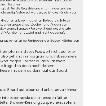
ssel und eine Session-ID gespeichert. Die Cookies
chen“ löschen.
ngibst. Für die Registrierung sind mindestens ein
twendig festgelegt wurden, so ist dies für dich vor
 Gleiches gilt, wenn du einen Beitrag als Entwurf
n Aktionen gespeichert: Löschen und Ändern von
ktivierung, Benutzer-Passwort) und gescheiterte
ne?“-Funktion angezeigt und nicht dauerhaft
mmungsverhalten bei Umfragen, der Gelesen-Status von
ir empfohlen, dieses Passwort nicht auf einer
d, also geh mit ihm sorgsam um. Insbesondere
swort fragen. Solltest du dein Passwort
are fragt dich dann nach deinem
dresse, mit dem du dann auf das Board
m das Board betreiben und anbieten zu können.
Interessen sowie den Interessen Dritter,
elter Browser-Kennung zu speichern, sofern