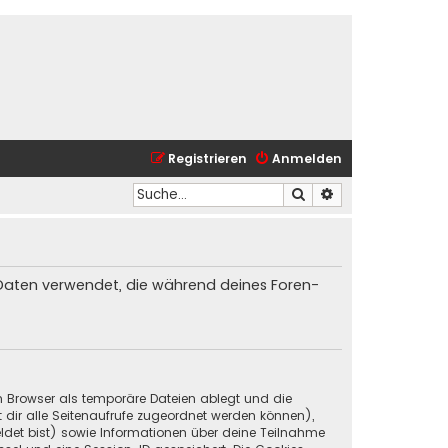
Registrieren
Anmelden
Suche
Erweiterte Suche
ie Daten verwendet, die während deines Foren-
in Browser als temporäre Dateien ablegt und die
t dir alle Seitenaufrufe zugeordnet werden können),
ldet bist) sowie Informationen über deine Teilnahme