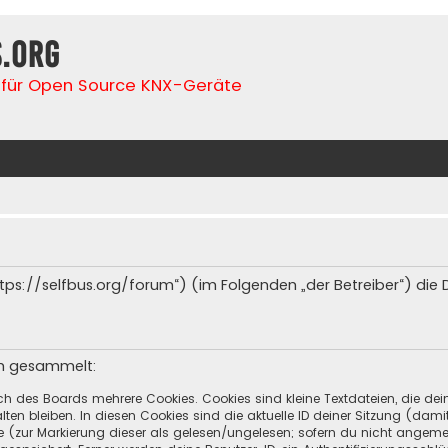
s.org
für Open Source KNX-Geräte
(„https://selfbus.org/forum“) (im Folgenden „der Betreiber“) d
en gesammelt:
ch des Boards mehrere Cookies. Cookies sind kleine Textdateien, die de
ten bleiben. In diesen Cookies sind die aktuelle ID deiner Sitzung (dami
ge (zur Markierung dieser als gelesen/ungelesen; sofern du nicht angeme