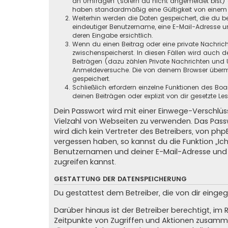
an Umfragen (sofern du nicht angemeldet bist) ge
haben standardmäßig eine Gültigkeit von einem Ja
Weiterhin werden die Daten gespeichert, die du be
eindeutiger Benutzername, eine E-Mail-Adresse un
deren Eingabe ersichtlich.
Wenn du einen Beitrag oder eine private Nachricht
zwischenspeicherst. In diesen Fällen wird auch d
Beiträgen (dazu zählen Private Nachrichten und 
Anmeldeversuche. Die von deinem Browser übermit
gespeichert.
Schließlich erfordern einzelne Funktionen des B
deinen Beiträgen oder explizit von dir gesetzte 
Dein Passwort wird mit einer Einwege-Verschlüss
Vielzahl von Webseiten zu verwenden. Das Pass
wird dich kein Vertreter des Betreibers, von ph
vergessen haben, so kannst du die Funktion „
Benutzernamen und deiner E-Mail-Adresse und 
zugreifen kannst.
GESTATTUNG DER DATENSPEICHERUNG
Du gestattest dem Betreiber, die von dir eing
Darüber hinaus ist der Betreiber berechtigt, i
Zeitpunkte von Zugriffen und Aktionen zusamme