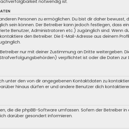
achverfolgbarkeit notwendig ist.
DATEN
anderen Personen zu ermöglichen. Du bist dir daher bewusst, da
glich sein können. Der Betreiber kann jedoch festlegen, dass ei
trierte Benutzer, Administratoren etc.) zugänglich sind. Wenn 
taktiere den Betreiber. Die E-Mail-Adresse aus deinem Profil 
ugänglich.
treiber nur mit deiner Zustimmung an Dritte weitergeben. Dies 
trafverfolgungsbehörden) verpflichtet ist oder die Daten zur D
ch unter den von dir angegebenen Kontaktdaten zu kontaktieren
 Darüber hinaus dürfen er und andere Benutzer dich kontaktiere
iten, die die phpBB-Software umfassen. Sofern der Betreiber i
ich darüber gesondert informieren.