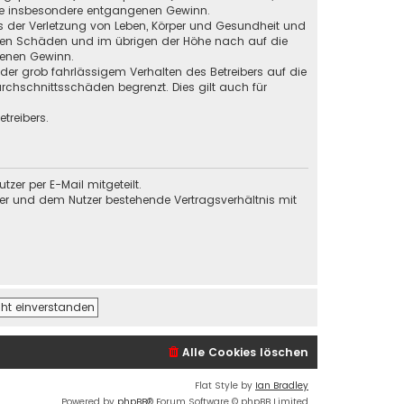
 wie insbesondere entgangenen Gewinn.
s der Verletzung von Leben, Körper und Gesundheit und
baren Schäden und im übrigen der Höhe nach auf die
genen Gewinn.
der grob fahrlässigem Verhalten des Betreibers auf die
chschnittsschäden begrenzt. Dies gilt auch für
treibers.
er per E-Mail mitgeteilt.
ber und dem Nutzer bestehende Vertragsverhältnis mit
Alle Cookies löschen
Flat Style by
Ian Bradley
Powered by
phpBB
® Forum Software © phpBB Limited