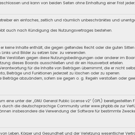
schlossen und kann von beiden Seiten ohne Einhaltung einer Frist jeder
 Betreiber ein einfaches, zeitlich und räumlich unbeschränktes und unent
leibt auch nach Kündigung des Nutzungsvertrages bestehen.
s er keine Inhalte enthält, die gegen geltendes Recht oder die guten Sitt
n Links und Bilder zu setzen bzw. zu verwenden.
 Bei Verstößen gegen diese Nutzungsbedingungen oder anderer im Board 
ung dieses Boards ausschließen und dir ein Hausverbot erteilen.
Verantwortung für die Inhalte von Beiträgen übernimmt, die er nicht selb
nto, Beiträge und Funktionen jederzeit zu löschen oder zu sperren.
e Beiträge abzuändern, sofern sie gegen o. g. Regeln verstoßen oder ge
m eine unter der „
GNU General Public License v2
“ (GPL) bereitgestellt
 durch die deutschsprachige Community unter www.phpbb.de zur Verfügun
 können insbesondere die Verwendung der Software für bestimmte Zwecke
 von Leben, Körper und Gesundheit und der Verletzung wesentlicher Vertra