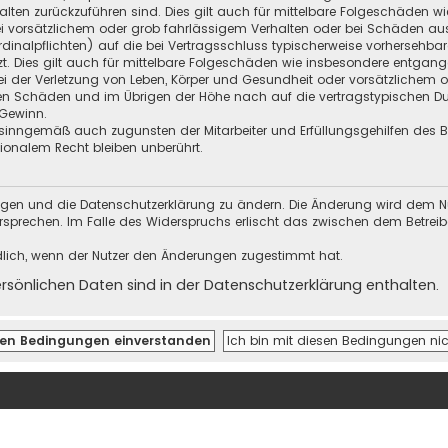
halten zurückzuführen sind. Dies gilt auch für mittelbare Folgeschäden
i vorsätzlichem oder grob fahrlässigem Verhalten oder bei Schäden au
Kardinalpflichten) auf die bei Vertragsschluss typischerweise vorherseh
t. Dies gilt auch für mittelbare Folgeschäden wie insbesondere entgan
i der Verletzung von Leben, Körper und Gesundheit oder vorsätzlichem o
en Schäden und im Übrigen der Höhe nach auf die vertragstypischen Dur
Gewinn.
sinngemäß auch zugunsten der Mitarbeiter und Erfüllungsgehilfen des Be
onalem Recht bleiben unberührt.
ungen und die Datenschutzerklärung zu ändern. Die Änderung wird dem Nutz
ersprechen. Im Falle des Widerspruchs erlischt das zwischen dem Betrei
dlich, wenn der Nutzer den Änderungen zugestimmt hat.
önlichen Daten sind in der Datenschutzerklärung enthalten.