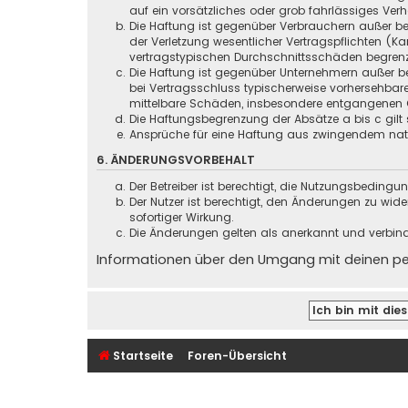
auf ein vorsätzliches oder grob fahrlässiges Ver
Die Haftung ist gegenüber Verbrauchern außer be
der Verletzung wesentlicher Vertragspflichten (
vertragstypischen Durchschnittsschäden begrenz
Die Haftung ist gegenüber Unternehmern außer be
bei Vertragsschluss typischerweise vorhersehbar
mittelbare Schäden, insbesondere entgangenen 
Die Haftungsbegrenzung der Absätze a bis c gilt 
Ansprüche für eine Haftung aus zwingendem nati
6. ÄNDERUNGSVORBEHALT
Der Betreiber ist berechtigt, die Nutzungsbeding
Der Nutzer ist berechtigt, den Änderungen zu wid
sofortiger Wirkung.
Die Änderungen gelten als anerkannt und verbin
Informationen über den Umgang mit deinen pers
Startseite
Foren-Übersicht