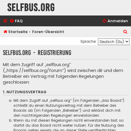
selfbus.org
FAQ
Anmelden
S
Startseite
Foren-Übersicht
u
Sprache:
c
selfbus.org - Registrierung
h
e
Mit dem Zugriff auf „selfbus.org“
(„https://selfbus.org/forum“) wird zwischen dir und dem
Betreiber ein Vertrag mit folgenden Regelungen
geschlossen:
1. NUTZUNGSVERTRAG
Mit dem Zugriff auf „selfbus.org“ (im Folgenden „das Board“)
schließt du einen Nutzungsvertrag mit dem Betreiber des
Boards ab (im Folgenden „Betreiber“) und erklärst dich mit
den nachfolgenden Regelungen einverstanden.
Wenn du mit diesen Regelungen nicht einverstanden bist, so
darfst du das Board nicht weiter nutzen. Für die Nutzung des
Boards gelten jeweils die an dieser Stelle veröffentlichten