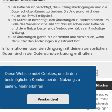
Der Betreiber ist berechtigt, die Nutzungsbedingungen und die
Datenschutzerklärung zu ändern. Die Änderung wird dem
Nutzer per E-Mail mitgeteilt.
Der Nutzer ist berechtigt, den Änderungen zu widersprechen. Im
Falle des Widerspruchs erlischt das zwischen dem Betreiber
und dem Nutzer bestehende Vertragsverhältnis mit sofortiger
Wirkung.
Die Änderungen gelten als anerkannt und verbindlich, wenn
der Nutzer den Änderungen zugestimmt hat.
Informationen über den Umgang mit deinen persönlichen
Daten sind in der Datenschutzerklärung enthalten.
Diese Website nutzt Cookies, um dir den
bestmöglichen Komfort bei der Nutzung zu
Startseite
Foren-Übersicht
Alle Cookies löschen
bieten.
Mehr erfahren
Flat Style by
Ian Bradley
Powered by
phpBB
® Forum Software © phpBB Limited
Verstanden!
Deutsche Übersetzung durch
phpBB.de
Datenschutz
|
Nutzungsbedingungen