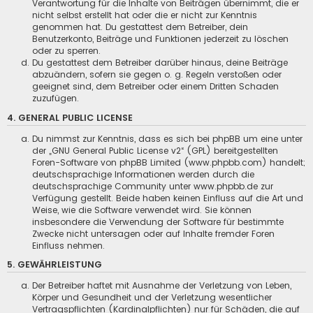
Verantwortung für die Inhalte von Beiträgen übernimmt, die er
nicht selbst erstellt hat oder die er nicht zur Kenntnis
genommen hat. Du gestattest dem Betreiber, dein
Benutzerkonto, Beiträge und Funktionen jederzeit zu löschen
oder zu sperren.
Du gestattest dem Betreiber darüber hinaus, deine Beiträge
abzuändern, sofern sie gegen o. g. Regeln verstoßen oder
geeignet sind, dem Betreiber oder einem Dritten Schaden
zuzufügen.
4. GENERAL PUBLIC LICENSE
Du nimmst zur Kenntnis, dass es sich bei phpBB um eine unter
der „
GNU General Public License v2
“ (GPL) bereitgestellten
Foren-Software von phpBB Limited (www.phpbb.com) handelt;
deutschsprachige Informationen werden durch die
deutschsprachige Community unter www.phpbb.de zur
Verfügung gestellt. Beide haben keinen Einfluss auf die Art und
Weise, wie die Software verwendet wird. Sie können
insbesondere die Verwendung der Software für bestimmte
Zwecke nicht untersagen oder auf Inhalte fremder Foren
Einfluss nehmen.
5. GEWÄHRLEISTUNG
Der Betreiber haftet mit Ausnahme der Verletzung von Leben,
Körper und Gesundheit und der Verletzung wesentlicher
Vertragspflichten (Kardinalpflichten) nur für Schäden, die auf