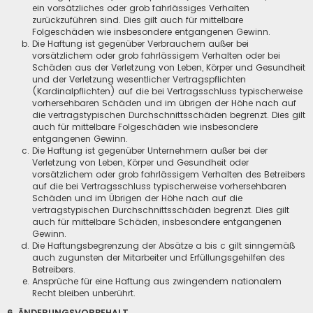
ein vorsätzliches oder grob fahrlässiges Verhalten
zurückzuführen sind. Dies gilt auch für mittelbare
Folgeschäden wie insbesondere entgangenen Gewinn.
Die Haftung ist gegenüber Verbrauchern außer bei
vorsätzlichem oder grob fahrlässigem Verhalten oder bei
Schäden aus der Verletzung von Leben, Körper und Gesundheit
und der Verletzung wesentlicher Vertragspflichten
(Kardinalpflichten) auf die bei Vertragsschluss typischerweise
vorhersehbaren Schäden und im übrigen der Höhe nach auf
die vertragstypischen Durchschnittsschäden begrenzt. Dies gilt
auch für mittelbare Folgeschäden wie insbesondere
entgangenen Gewinn.
Die Haftung ist gegenüber Unternehmern außer bei der
Verletzung von Leben, Körper und Gesundheit oder
vorsätzlichem oder grob fahrlässigem Verhalten des Betreibers
auf die bei Vertragsschluss typischerweise vorhersehbaren
Schäden und im Übrigen der Höhe nach auf die
vertragstypischen Durchschnittsschäden begrenzt. Dies gilt
auch für mittelbare Schäden, insbesondere entgangenen
Gewinn.
Die Haftungsbegrenzung der Absätze a bis c gilt sinngemäß
auch zugunsten der Mitarbeiter und Erfüllungsgehilfen des
Betreibers.
Ansprüche für eine Haftung aus zwingendem nationalem
Recht bleiben unberührt.
6. ÄNDERUNGSVORBEHALT