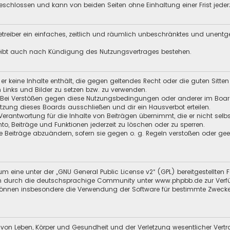
schlossen und kann von beiden Seiten ohne Einhaltung einer Frist jeder
 Betreiber ein einfaches, zeitlich und räumlich unbeschränktes und unent
leibt auch nach Kündigung des Nutzungsvertrages bestehen.
s er keine Inhalte enthält, die gegen geltendes Recht oder die guten Sitt
n Links und Bilder zu setzen bzw. zu verwenden.
 Bei Verstößen gegen diese Nutzungsbedingungen oder anderer im Board 
ung dieses Boards ausschließen und dir ein Hausverbot erteilen.
Verantwortung für die Inhalte von Beiträgen übernimmt, die er nicht selb
nto, Beiträge und Funktionen jederzeit zu löschen oder zu sperren.
e Beiträge abzuändern, sofern sie gegen o. g. Regeln verstoßen oder ge
m eine unter der „
GNU General Public License v2
“ (GPL) bereitgestellt
 durch die deutschsprachige Community unter www.phpbb.de zur Verfügun
 können insbesondere die Verwendung der Software für bestimmte Zwecke
 von Leben, Körper und Gesundheit und der Verletzung wesentlicher Vertra