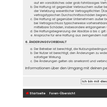
auf ein vorsätzliches oder grob fahrlässiges Ver
Die Haftung ist gegenüber Verbrauchern außer be
der Verletzung wesentlicher Vertragspflichten (
vertragstypischen Durchschnittsschäden begrenz
Die Haftung ist gegenüber Unternehmern außer be
bei Vertragsschluss typischerweise vorhersehbar
mittelbare Schäden, insbesondere entgangenen 
Die Haftungsbegrenzung der Absätze a bis c gilt 
Ansprüche für eine Haftung aus zwingendem nati
6. ÄNDERUNGSVORBEHALT
Der Betreiber ist berechtigt, die Nutzungsbeding
Der Nutzer ist berechtigt, den Änderungen zu wid
sofortiger Wirkung.
Die Änderungen gelten als anerkannt und verbin
Informationen über den Umgang mit deinen pers
Startseite
Foren-Übersicht