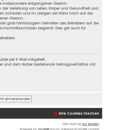
 wie insbesondere entgangenen Gewinn.
s der Verletzung von Leben, Körper und Gesundheit und
baren Schäden und im übrigen der Höhe nach auf die
genen Gewinn.
der grob fahrlässigem Verhalten des Betreibers auf die
chschnittsschäden begrenzt. Dies gilt auch für
treibers.
er per E-Mail mitgeteilt.
ber und dem Nutzer bestehende Vertragsverhältnis mit
Alle Cookies löschen
Flat Style by
Ian Bradley
Powered by
phpBB
® Forum Software © phpBB Limited