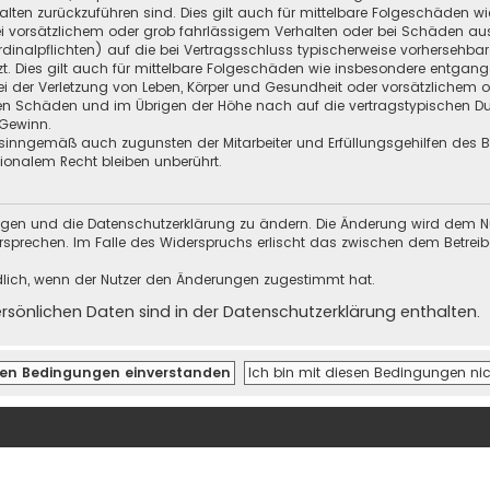
halten zurückzuführen sind. Dies gilt auch für mittelbare Folgeschäden
i vorsätzlichem oder grob fahrlässigem Verhalten oder bei Schäden au
Kardinalpflichten) auf die bei Vertragsschluss typischerweise vorherseh
t. Dies gilt auch für mittelbare Folgeschäden wie insbesondere entgan
i der Verletzung von Leben, Körper und Gesundheit oder vorsätzlichem o
en Schäden und im Übrigen der Höhe nach auf die vertragstypischen Dur
Gewinn.
sinngemäß auch zugunsten der Mitarbeiter und Erfüllungsgehilfen des Be
onalem Recht bleiben unberührt.
ungen und die Datenschutzerklärung zu ändern. Die Änderung wird dem Nutz
ersprechen. Im Falle des Widerspruchs erlischt das zwischen dem Betrei
dlich, wenn der Nutzer den Änderungen zugestimmt hat.
önlichen Daten sind in der Datenschutzerklärung enthalten.