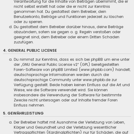
Verantwortung für die Inhalte von Beiträgen übernimmt, die er
nicht selbst erstellt hat oder die er nicht zur Kenntnis
genommen hat. Du gestattest dem Betreiber, dein
Benutzerkonto, Beiträge und Funktionen jederzeit zu löschen
oder zu sperren.
Du gestattest dem Betreiber darüber hinaus, deine Beiträge
abzuändern, sofern sie gegen o. g. Regeln verstoßen oder
geeignet sind, dem Betreiber oder einem Dritten Schaden
zuzufügen.
4. GENERAL PUBLIC LICENSE
Du nimmst zur Kenntnis, dass es sich bei phpBB um eine unter
der „
GNU General Public License v2
“ (GPL) bereitgestellten
Foren-Software von phpBB Limited (www.phpbb.com) handelt;
deutschsprachige Informationen werden durch die
deutschsprachige Community unter www.phpbb.de zur
Verfügung gestellt. Beide haben keinen Einfluss auf die Art und
Weise, wie die Software verwendet wird. Sie können
insbesondere die Verwendung der Software für bestimmte
Zwecke nicht untersagen oder auf Inhalte fremder Foren
Einfluss nehmen.
5. GEWÄHRLEISTUNG
Der Betreiber haftet mit Ausnahme der Verletzung von Leben,
Körper und Gesundheit und der Verletzung wesentlicher
Vertragspflichten (Kardinalpflichten) nur für Schäden, die auf