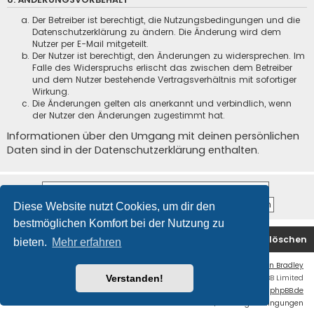
Der Betreiber ist berechtigt, die Nutzungsbedingungen und die
Datenschutzerklärung zu ändern. Die Änderung wird dem
Nutzer per E-Mail mitgeteilt.
Der Nutzer ist berechtigt, den Änderungen zu widersprechen. Im
Falle des Widerspruchs erlischt das zwischen dem Betreiber
und dem Nutzer bestehende Vertragsverhältnis mit sofortiger
Wirkung.
Die Änderungen gelten als anerkannt und verbindlich, wenn
der Nutzer den Änderungen zugestimmt hat.
Informationen über den Umgang mit deinen persönlichen
Daten sind in der Datenschutzerklärung enthalten.
Diese Website nutzt Cookies, um dir den
bestmöglichen Komfort bei der Nutzung zu
Startseite
Foren-Übersicht
Alle Cookies löschen
bieten.
Mehr erfahren
Flat Style by
Ian Bradley
Powered by
phpBB
® Forum Software © phpBB Limited
Verstanden!
Deutsche Übersetzung durch
phpBB.de
Datenschutz
|
Nutzungsbedingungen