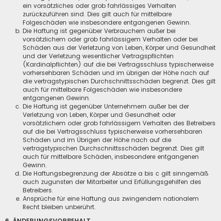
ein vorsätzliches oder grob fahrlässiges Verhalten
zurückzuführen sind. Dies gilt auch für mittelbare
Folgeschäden wie insbesondere entgangenen Gewinn.
Die Haftung ist gegenüber Verbrauchern außer bei
vorsätzlichem oder grob fahrlässigem Verhalten oder bei
Schäden aus der Verletzung von Leben, Körper und Gesundheit
und der Verletzung wesentlicher Vertragspflichten
(Kardinalpflichten) auf die bei Vertragsschluss typischerweise
vorhersehbaren Schäden und im übrigen der Höhe nach auf
die vertragstypischen Durchschnittsschäden begrenzt. Dies gilt
auch für mittelbare Folgeschäden wie insbesondere
entgangenen Gewinn.
Die Haftung ist gegenüber Unternehmern außer bei der
Verletzung von Leben, Körper und Gesundheit oder
vorsätzlichem oder grob fahrlässigem Verhalten des Betreibers
auf die bei Vertragsschluss typischerweise vorhersehbaren
Schäden und im Übrigen der Höhe nach auf die
vertragstypischen Durchschnittsschäden begrenzt. Dies gilt
auch für mittelbare Schäden, insbesondere entgangenen
Gewinn.
Die Haftungsbegrenzung der Absätze a bis c gilt sinngemäß
auch zugunsten der Mitarbeiter und Erfüllungsgehilfen des
Betreibers.
Ansprüche für eine Haftung aus zwingendem nationalem
Recht bleiben unberührt.
6. ÄNDERUNGSVORBEHALT