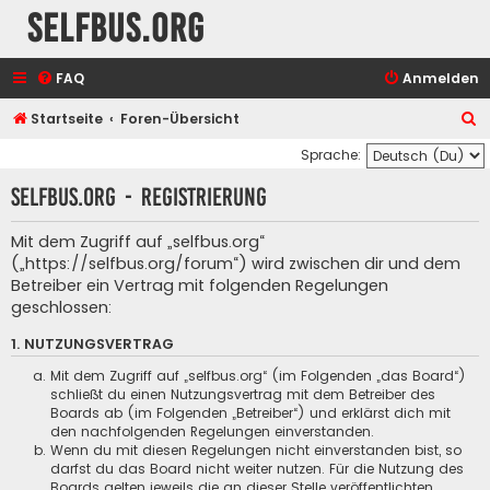
selfbus.org
FAQ
Anmelden
S
Startseite
Foren-Übersicht
u
Sprache:
c
selfbus.org - Registrierung
h
e
Mit dem Zugriff auf „selfbus.org“
(„https://selfbus.org/forum“) wird zwischen dir und dem
Betreiber ein Vertrag mit folgenden Regelungen
geschlossen:
1. NUTZUNGSVERTRAG
Mit dem Zugriff auf „selfbus.org“ (im Folgenden „das Board“)
schließt du einen Nutzungsvertrag mit dem Betreiber des
Boards ab (im Folgenden „Betreiber“) und erklärst dich mit
den nachfolgenden Regelungen einverstanden.
Wenn du mit diesen Regelungen nicht einverstanden bist, so
darfst du das Board nicht weiter nutzen. Für die Nutzung des
Boards gelten jeweils die an dieser Stelle veröffentlichten