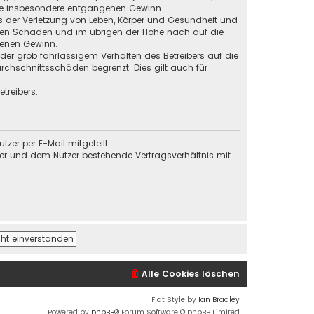
 wie insbesondere entgangenen Gewinn.
s der Verletzung von Leben, Körper und Gesundheit und
baren Schäden und im übrigen der Höhe nach auf die
genen Gewinn.
der grob fahrlässigem Verhalten des Betreibers auf die
chschnittsschäden begrenzt. Dies gilt auch für
treibers.
er per E-Mail mitgeteilt.
ber und dem Nutzer bestehende Vertragsverhältnis mit
Alle Cookies löschen
Flat Style by
Ian Bradley
Powered by
phpBB
® Forum Software © phpBB Limited