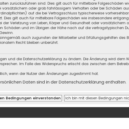
halten zurückzuführen sind. Dies gilt auch für mittelbare Folgeschäden
i vorsätzlichem oder grob fahrlässigem Verhalten oder bei Schäden au
Kardinalpflichten) auf die bei Vertragsschluss typischerweise vorherseh
t. Dies gilt auch für mittelbare Folgeschäden wie insbesondere entgan
i der Verletzung von Leben, Körper und Gesundheit oder vorsätzlichem o
en Schäden und im Übrigen der Höhe nach auf die vertragstypischen Dur
Gewinn.
sinngemäß auch zugunsten der Mitarbeiter und Erfüllungsgehilfen des Be
onalem Recht bleiben unberührt.
ungen und die Datenschutzerklärung zu ändern. Die Änderung wird dem Nutz
ersprechen. Im Falle des Widerspruchs erlischt das zwischen dem Betrei
dlich, wenn der Nutzer den Änderungen zugestimmt hat.
önlichen Daten sind in der Datenschutzerklärung enthalten.