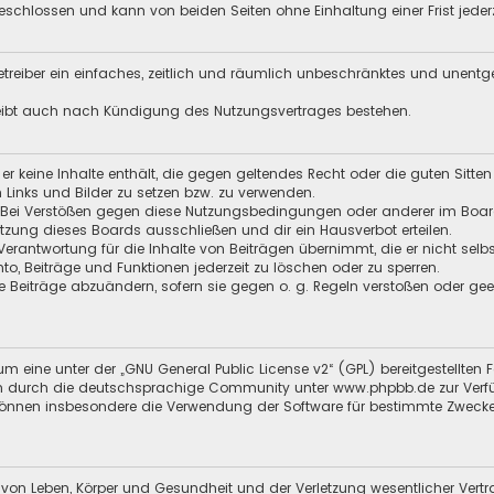
schlossen und kann von beiden Seiten ohne Einhaltung einer Frist jeder
 Betreiber ein einfaches, zeitlich und räumlich unbeschränktes und unent
leibt auch nach Kündigung des Nutzungsvertrages bestehen.
s er keine Inhalte enthält, die gegen geltendes Recht oder die guten Sitt
n Links und Bilder zu setzen bzw. zu verwenden.
 Bei Verstößen gegen diese Nutzungsbedingungen oder anderer im Board 
ung dieses Boards ausschließen und dir ein Hausverbot erteilen.
Verantwortung für die Inhalte von Beiträgen übernimmt, die er nicht selb
nto, Beiträge und Funktionen jederzeit zu löschen oder zu sperren.
e Beiträge abzuändern, sofern sie gegen o. g. Regeln verstoßen oder ge
m eine unter der „
GNU General Public License v2
“ (GPL) bereitgestellt
 durch die deutschsprachige Community unter www.phpbb.de zur Verfügun
 können insbesondere die Verwendung der Software für bestimmte Zwecke
 von Leben, Körper und Gesundheit und der Verletzung wesentlicher Vertra