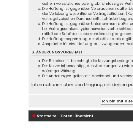
auf ein vorsätzliches oder grob fahrlässiges Ver
Die Haftung ist gegenüber Verbrauchern außer be
der Verletzung wesentlicher Vertragspflichten (
vertragstypischen Durchschnittsschäden begrenz
Die Haftung ist gegenüber Unternehmern außer be
bei Vertragsschluss typischerweise vorhersehbar
mittelbare Schäden, insbesondere entgangenen 
Die Haftungsbegrenzung der Absätze a bis c gilt 
Ansprüche für eine Haftung aus zwingendem nati
6. ÄNDERUNGSVORBEHALT
Der Betreiber ist berechtigt, die Nutzungsbeding
Der Nutzer ist berechtigt, den Änderungen zu wid
sofortiger Wirkung.
Die Änderungen gelten als anerkannt und verbin
Informationen über den Umgang mit deinen pers
Startseite
Foren-Übersicht