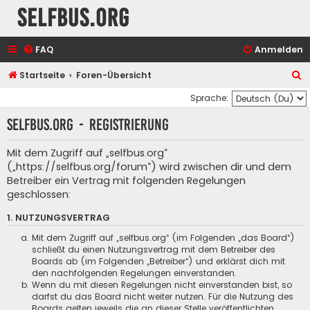
selfbus.org
FAQ
Anmelden
S
Startseite
Foren-Übersicht
u
Sprache:
c
selfbus.org - Registrierung
h
e
Mit dem Zugriff auf „selfbus.org“
(„https://selfbus.org/forum“) wird zwischen dir und dem
Betreiber ein Vertrag mit folgenden Regelungen
geschlossen:
1. NUTZUNGSVERTRAG
Mit dem Zugriff auf „selfbus.org“ (im Folgenden „das Board“)
schließt du einen Nutzungsvertrag mit dem Betreiber des
Boards ab (im Folgenden „Betreiber“) und erklärst dich mit
den nachfolgenden Regelungen einverstanden.
Wenn du mit diesen Regelungen nicht einverstanden bist, so
darfst du das Board nicht weiter nutzen. Für die Nutzung des
Boards gelten jeweils die an dieser Stelle veröffentlichten