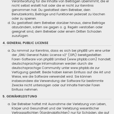
Verantwortung für die Inhalte von Beiträgen übernimmt, die er
nicht selbst erstellt hat oder die er nicht zur Kenntnis
genommen hat. Du gestattest dem Betreiber, dein
Benutzerkonto, Beiträge und Funktionen jederzeit zu löschen
oder zu sperren.
Du gestattest dem Betreiber darüber hinaus, deine Beiträge
abzuändern, sofern sie gegen o. g. Regeln verstoßen oder
geeignet sind, dem Betreiber oder einem Dritten Schaden
zuzufügen.
4. GENERAL PUBLIC LICENSE
Du nimmst zur Kenntnis, dass es sich bei phpBB um eine unter
der „
GNU General Public License v2
“ (GPL) bereitgestellten
Foren-Software von phpBB Limited (www.phpbb.com) handelt;
deutschsprachige Informationen werden durch die
deutschsprachige Community unter www.phpbb.de zur
Verfügung gestellt. Beide haben keinen Einfluss auf die Art und
Weise, wie die Software verwendet wird. Sie können
insbesondere die Verwendung der Software für bestimmte
Zwecke nicht untersagen oder auf Inhalte fremder Foren
Einfluss nehmen.
5. GEWÄHRLEISTUNG
Der Betreiber haftet mit Ausnahme der Verletzung von Leben,
Körper und Gesundheit und der Verletzung wesentlicher
Vertragspflichten (Kardinalpflichten) nur für Schäden, die auf