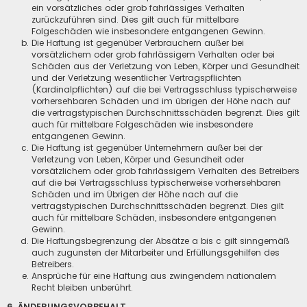
ein vorsätzliches oder grob fahrlässiges Verhalten
zurückzuführen sind. Dies gilt auch für mittelbare
Folgeschäden wie insbesondere entgangenen Gewinn.
Die Haftung ist gegenüber Verbrauchern außer bei
vorsätzlichem oder grob fahrlässigem Verhalten oder bei
Schäden aus der Verletzung von Leben, Körper und Gesundheit
und der Verletzung wesentlicher Vertragspflichten
(Kardinalpflichten) auf die bei Vertragsschluss typischerweise
vorhersehbaren Schäden und im übrigen der Höhe nach auf
die vertragstypischen Durchschnittsschäden begrenzt. Dies gilt
auch für mittelbare Folgeschäden wie insbesondere
entgangenen Gewinn.
Die Haftung ist gegenüber Unternehmern außer bei der
Verletzung von Leben, Körper und Gesundheit oder
vorsätzlichem oder grob fahrlässigem Verhalten des Betreibers
auf die bei Vertragsschluss typischerweise vorhersehbaren
Schäden und im Übrigen der Höhe nach auf die
vertragstypischen Durchschnittsschäden begrenzt. Dies gilt
auch für mittelbare Schäden, insbesondere entgangenen
Gewinn.
Die Haftungsbegrenzung der Absätze a bis c gilt sinngemäß
auch zugunsten der Mitarbeiter und Erfüllungsgehilfen des
Betreibers.
Ansprüche für eine Haftung aus zwingendem nationalem
Recht bleiben unberührt.
6. ÄNDERUNGSVORBEHALT