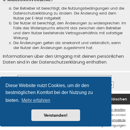
Der Betreiber ist berechtigt, die Nutzungsbedingungen und die
Datenschutzerklärung zu ändern. Die Änderung wird dem
Nutzer per E-Mail mitgeteilt.
Der Nutzer ist berechtigt, den Änderungen zu widersprechen. Im
Falle des Widerspruchs erlischt das zwischen dem Betreiber
und dem Nutzer bestehende Vertragsverhältnis mit sofortiger
Wirkung.
Die Änderungen gelten als anerkannt und verbindlich, wenn
der Nutzer den Änderungen zugestimmt hat.
Informationen über den Umgang mit deinen persönlichen
Daten sind in der Datenschutzerklärung enthalten.
Diese Website nutzt Cookies, um dir den
bestmöglichen Komfort bei der Nutzung zu
Startseite
Foren-Übersicht
Alle Cookies löschen
bieten.
Mehr erfahren
Flat Style by
Ian Bradley
Powered by
phpBB
® Forum Software © phpBB Limited
Verstanden!
Deutsche Übersetzung durch
phpBB.de
Datenschutz
|
Nutzungsbedingungen