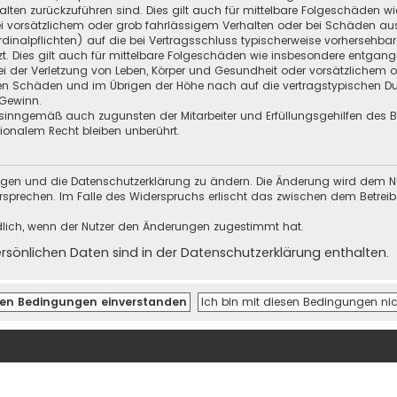
halten zurückzuführen sind. Dies gilt auch für mittelbare Folgeschäden
i vorsätzlichem oder grob fahrlässigem Verhalten oder bei Schäden au
Kardinalpflichten) auf die bei Vertragsschluss typischerweise vorherseh
t. Dies gilt auch für mittelbare Folgeschäden wie insbesondere entgan
i der Verletzung von Leben, Körper und Gesundheit oder vorsätzlichem o
en Schäden und im Übrigen der Höhe nach auf die vertragstypischen Dur
Gewinn.
sinngemäß auch zugunsten der Mitarbeiter und Erfüllungsgehilfen des Be
onalem Recht bleiben unberührt.
ungen und die Datenschutzerklärung zu ändern. Die Änderung wird dem Nutz
ersprechen. Im Falle des Widerspruchs erlischt das zwischen dem Betrei
dlich, wenn der Nutzer den Änderungen zugestimmt hat.
önlichen Daten sind in der Datenschutzerklärung enthalten.