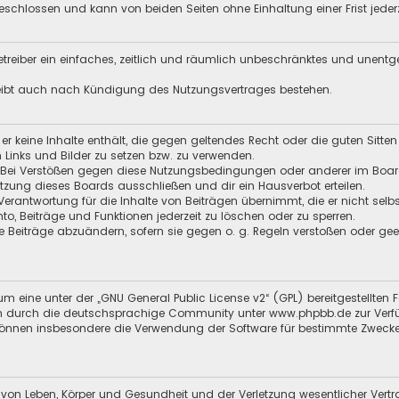
schlossen und kann von beiden Seiten ohne Einhaltung einer Frist jeder
 Betreiber ein einfaches, zeitlich und räumlich unbeschränktes und unent
leibt auch nach Kündigung des Nutzungsvertrages bestehen.
s er keine Inhalte enthält, die gegen geltendes Recht oder die guten Sitt
n Links und Bilder zu setzen bzw. zu verwenden.
 Bei Verstößen gegen diese Nutzungsbedingungen oder anderer im Board 
ung dieses Boards ausschließen und dir ein Hausverbot erteilen.
Verantwortung für die Inhalte von Beiträgen übernimmt, die er nicht selb
nto, Beiträge und Funktionen jederzeit zu löschen oder zu sperren.
e Beiträge abzuändern, sofern sie gegen o. g. Regeln verstoßen oder ge
m eine unter der „
GNU General Public License v2
“ (GPL) bereitgestellt
 durch die deutschsprachige Community unter www.phpbb.de zur Verfügun
 können insbesondere die Verwendung der Software für bestimmte Zwecke
 von Leben, Körper und Gesundheit und der Verletzung wesentlicher Vertra