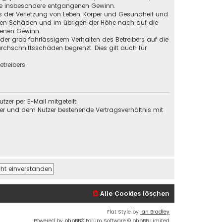
 wie insbesondere entgangenen Gewinn.
s der Verletzung von Leben, Körper und Gesundheit und
baren Schäden und im übrigen der Höhe nach auf die
genen Gewinn.
der grob fahrlässigem Verhalten des Betreibers auf die
chschnittsschäden begrenzt. Dies gilt auch für
treibers.
er per E-Mail mitgeteilt.
ber und dem Nutzer bestehende Vertragsverhältnis mit
Alle Cookies löschen
Flat Style by
Ian Bradley
Powered by
phpBB
® Forum Software © phpBB Limited