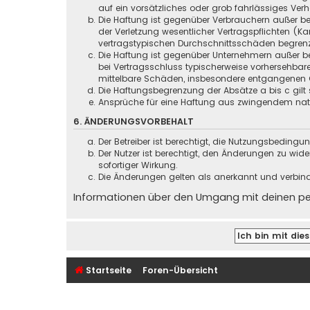
auf ein vorsätzliches oder grob fahrlässiges Ver
Die Haftung ist gegenüber Verbrauchern außer be
der Verletzung wesentlicher Vertragspflichten (
vertragstypischen Durchschnittsschäden begrenz
Die Haftung ist gegenüber Unternehmern außer be
bei Vertragsschluss typischerweise vorhersehbar
mittelbare Schäden, insbesondere entgangenen 
Die Haftungsbegrenzung der Absätze a bis c gilt 
Ansprüche für eine Haftung aus zwingendem nati
6. ÄNDERUNGSVORBEHALT
Der Betreiber ist berechtigt, die Nutzungsbeding
Der Nutzer ist berechtigt, den Änderungen zu wid
sofortiger Wirkung.
Die Änderungen gelten als anerkannt und verbin
Informationen über den Umgang mit deinen pers
Startseite
Foren-Übersicht