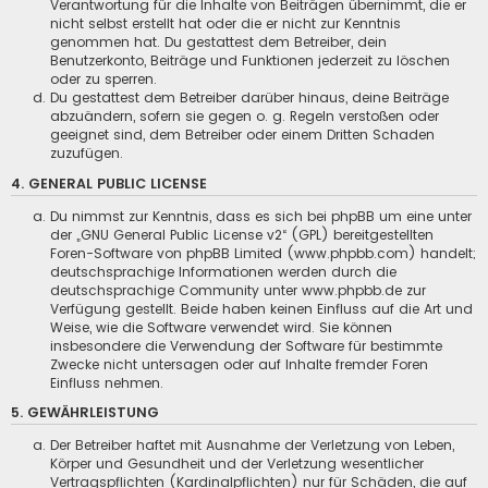
Verantwortung für die Inhalte von Beiträgen übernimmt, die er
nicht selbst erstellt hat oder die er nicht zur Kenntnis
genommen hat. Du gestattest dem Betreiber, dein
Benutzerkonto, Beiträge und Funktionen jederzeit zu löschen
oder zu sperren.
Du gestattest dem Betreiber darüber hinaus, deine Beiträge
abzuändern, sofern sie gegen o. g. Regeln verstoßen oder
geeignet sind, dem Betreiber oder einem Dritten Schaden
zuzufügen.
4. GENERAL PUBLIC LICENSE
Du nimmst zur Kenntnis, dass es sich bei phpBB um eine unter
der „
GNU General Public License v2
“ (GPL) bereitgestellten
Foren-Software von phpBB Limited (www.phpbb.com) handelt;
deutschsprachige Informationen werden durch die
deutschsprachige Community unter www.phpbb.de zur
Verfügung gestellt. Beide haben keinen Einfluss auf die Art und
Weise, wie die Software verwendet wird. Sie können
insbesondere die Verwendung der Software für bestimmte
Zwecke nicht untersagen oder auf Inhalte fremder Foren
Einfluss nehmen.
5. GEWÄHRLEISTUNG
Der Betreiber haftet mit Ausnahme der Verletzung von Leben,
Körper und Gesundheit und der Verletzung wesentlicher
Vertragspflichten (Kardinalpflichten) nur für Schäden, die auf