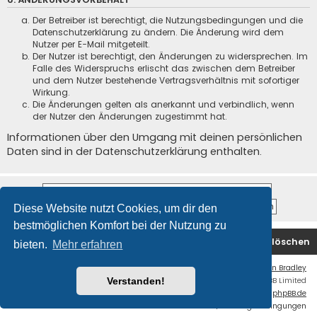
Der Betreiber ist berechtigt, die Nutzungsbedingungen und die
Datenschutzerklärung zu ändern. Die Änderung wird dem
Nutzer per E-Mail mitgeteilt.
Der Nutzer ist berechtigt, den Änderungen zu widersprechen. Im
Falle des Widerspruchs erlischt das zwischen dem Betreiber
und dem Nutzer bestehende Vertragsverhältnis mit sofortiger
Wirkung.
Die Änderungen gelten als anerkannt und verbindlich, wenn
der Nutzer den Änderungen zugestimmt hat.
Informationen über den Umgang mit deinen persönlichen
Daten sind in der Datenschutzerklärung enthalten.
Diese Website nutzt Cookies, um dir den
bestmöglichen Komfort bei der Nutzung zu
Startseite
Foren-Übersicht
Alle Cookies löschen
bieten.
Mehr erfahren
Flat Style by
Ian Bradley
Powered by
phpBB
® Forum Software © phpBB Limited
Verstanden!
Deutsche Übersetzung durch
phpBB.de
Datenschutz
|
Nutzungsbedingungen