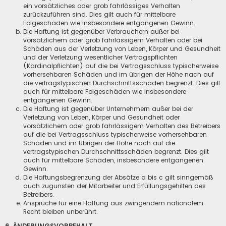
ein vorsätzliches oder grob fahrlässiges Verhalten
zurückzuführen sind. Dies gilt auch für mittelbare
Folgeschäden wie insbesondere entgangenen Gewinn.
Die Haftung ist gegenüber Verbrauchern außer bei
vorsätzlichem oder grob fahrlässigem Verhalten oder bei
Schäden aus der Verletzung von Leben, Körper und Gesundheit
und der Verletzung wesentlicher Vertragspflichten
(Kardinalpflichten) auf die bei Vertragsschluss typischerweise
vorhersehbaren Schäden und im übrigen der Höhe nach auf
die vertragstypischen Durchschnittsschäden begrenzt. Dies gilt
auch für mittelbare Folgeschäden wie insbesondere
entgangenen Gewinn.
Die Haftung ist gegenüber Unternehmern außer bei der
Verletzung von Leben, Körper und Gesundheit oder
vorsätzlichem oder grob fahrlässigem Verhalten des Betreibers
auf die bei Vertragsschluss typischerweise vorhersehbaren
Schäden und im Übrigen der Höhe nach auf die
vertragstypischen Durchschnittsschäden begrenzt. Dies gilt
auch für mittelbare Schäden, insbesondere entgangenen
Gewinn.
Die Haftungsbegrenzung der Absätze a bis c gilt sinngemäß
auch zugunsten der Mitarbeiter und Erfüllungsgehilfen des
Betreibers.
Ansprüche für eine Haftung aus zwingendem nationalem
Recht bleiben unberührt.
6. ÄNDERUNGSVORBEHALT