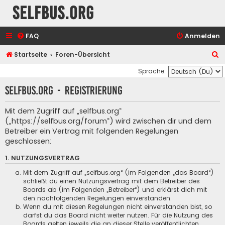
selfbus.org
FAQ
Anmelden
S
Startseite
Foren-Übersicht
u
Sprache:
c
selfbus.org - Registrierung
h
e
Mit dem Zugriff auf „selfbus.org“
(„https://selfbus.org/forum“) wird zwischen dir und dem
Betreiber ein Vertrag mit folgenden Regelungen
geschlossen:
1. NUTZUNGSVERTRAG
Mit dem Zugriff auf „selfbus.org“ (im Folgenden „das Board“)
schließt du einen Nutzungsvertrag mit dem Betreiber des
Boards ab (im Folgenden „Betreiber“) und erklärst dich mit
den nachfolgenden Regelungen einverstanden.
Wenn du mit diesen Regelungen nicht einverstanden bist, so
darfst du das Board nicht weiter nutzen. Für die Nutzung des
Boards gelten jeweils die an dieser Stelle veröffentlichten