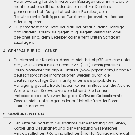
Verantwortung für die Inhalte von Beiträgen übernimmt, die er
nicht selbst erstellt hat oder die er nicht zur Kenntnis
genommen hat. Du gestattest dem Betreiber, dein
Benutzerkonto, Beiträge und Funktionen jederzeit zu löschen
oder zu sperren.
Du gestattest dem Betreiber darüber hinaus, deine Beiträge
abzuändern, sofern sie gegen o. g. Regeln verstoßen oder
geeignet sind, dem Betreiber oder einem Dritten Schaden
zuzufügen.
4. GENERAL PUBLIC LICENSE
Du nimmst zur Kenntnis, dass es sich bei phpBB um eine unter
der „
GNU General Public License v2
“ (GPL) bereitgestellten
Foren-Software von phpBB Limited (www.phpbb.com) handelt;
deutschsprachige Informationen werden durch die
deutschsprachige Community unter www.phpbb.de zur
Verfügung gestellt. Beide haben keinen Einfluss auf die Art und
Weise, wie die Software verwendet wird. Sie können
insbesondere die Verwendung der Software für bestimmte
Zwecke nicht untersagen oder auf Inhalte fremder Foren
Einfluss nehmen.
5. GEWÄHRLEISTUNG
Der Betreiber haftet mit Ausnahme der Verletzung von Leben,
Körper und Gesundheit und der Verletzung wesentlicher
Vertragspflichten (Kardinalpflichten) nur für Schäden, die auf