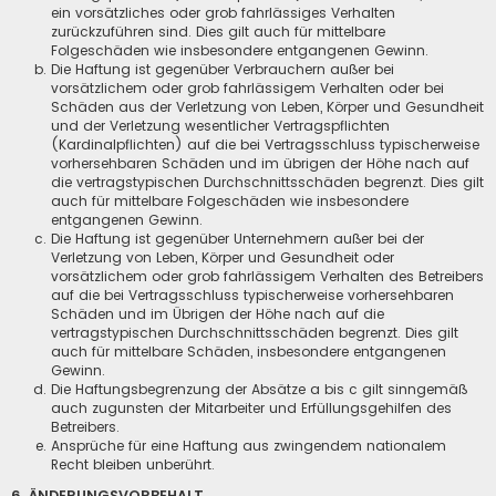
ein vorsätzliches oder grob fahrlässiges Verhalten
zurückzuführen sind. Dies gilt auch für mittelbare
Folgeschäden wie insbesondere entgangenen Gewinn.
Die Haftung ist gegenüber Verbrauchern außer bei
vorsätzlichem oder grob fahrlässigem Verhalten oder bei
Schäden aus der Verletzung von Leben, Körper und Gesundheit
und der Verletzung wesentlicher Vertragspflichten
(Kardinalpflichten) auf die bei Vertragsschluss typischerweise
vorhersehbaren Schäden und im übrigen der Höhe nach auf
die vertragstypischen Durchschnittsschäden begrenzt. Dies gilt
auch für mittelbare Folgeschäden wie insbesondere
entgangenen Gewinn.
Die Haftung ist gegenüber Unternehmern außer bei der
Verletzung von Leben, Körper und Gesundheit oder
vorsätzlichem oder grob fahrlässigem Verhalten des Betreibers
auf die bei Vertragsschluss typischerweise vorhersehbaren
Schäden und im Übrigen der Höhe nach auf die
vertragstypischen Durchschnittsschäden begrenzt. Dies gilt
auch für mittelbare Schäden, insbesondere entgangenen
Gewinn.
Die Haftungsbegrenzung der Absätze a bis c gilt sinngemäß
auch zugunsten der Mitarbeiter und Erfüllungsgehilfen des
Betreibers.
Ansprüche für eine Haftung aus zwingendem nationalem
Recht bleiben unberührt.
6. ÄNDERUNGSVORBEHALT