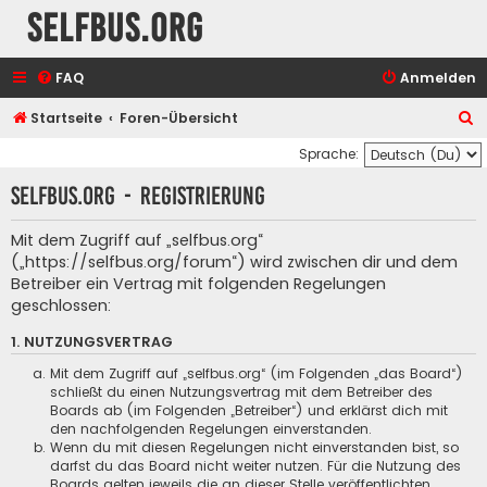
selfbus.org
FAQ
Anmelden
S
Startseite
Foren-Übersicht
u
Sprache:
c
selfbus.org - Registrierung
h
e
Mit dem Zugriff auf „selfbus.org“
(„https://selfbus.org/forum“) wird zwischen dir und dem
Betreiber ein Vertrag mit folgenden Regelungen
geschlossen:
1. NUTZUNGSVERTRAG
Mit dem Zugriff auf „selfbus.org“ (im Folgenden „das Board“)
schließt du einen Nutzungsvertrag mit dem Betreiber des
Boards ab (im Folgenden „Betreiber“) und erklärst dich mit
den nachfolgenden Regelungen einverstanden.
Wenn du mit diesen Regelungen nicht einverstanden bist, so
darfst du das Board nicht weiter nutzen. Für die Nutzung des
Boards gelten jeweils die an dieser Stelle veröffentlichten