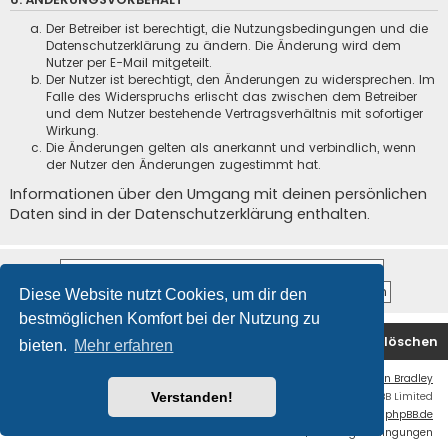
Der Betreiber ist berechtigt, die Nutzungsbedingungen und die
Datenschutzerklärung zu ändern. Die Änderung wird dem
Nutzer per E-Mail mitgeteilt.
Der Nutzer ist berechtigt, den Änderungen zu widersprechen. Im
Falle des Widerspruchs erlischt das zwischen dem Betreiber
und dem Nutzer bestehende Vertragsverhältnis mit sofortiger
Wirkung.
Die Änderungen gelten als anerkannt und verbindlich, wenn
der Nutzer den Änderungen zugestimmt hat.
Informationen über den Umgang mit deinen persönlichen
Daten sind in der Datenschutzerklärung enthalten.
Diese Website nutzt Cookies, um dir den
bestmöglichen Komfort bei der Nutzung zu
Startseite
Foren-Übersicht
Alle Cookies löschen
bieten.
Mehr erfahren
Flat Style by
Ian Bradley
Powered by
phpBB
® Forum Software © phpBB Limited
Verstanden!
Deutsche Übersetzung durch
phpBB.de
Datenschutz
|
Nutzungsbedingungen