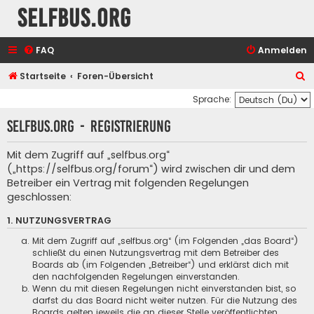
selfbus.org
FAQ
Anmelden
S
Startseite
Foren-Übersicht
u
Sprache:
c
selfbus.org - Registrierung
h
e
Mit dem Zugriff auf „selfbus.org“
(„https://selfbus.org/forum“) wird zwischen dir und dem
Betreiber ein Vertrag mit folgenden Regelungen
geschlossen:
1. NUTZUNGSVERTRAG
Mit dem Zugriff auf „selfbus.org“ (im Folgenden „das Board“)
schließt du einen Nutzungsvertrag mit dem Betreiber des
Boards ab (im Folgenden „Betreiber“) und erklärst dich mit
den nachfolgenden Regelungen einverstanden.
Wenn du mit diesen Regelungen nicht einverstanden bist, so
darfst du das Board nicht weiter nutzen. Für die Nutzung des
Boards gelten jeweils die an dieser Stelle veröffentlichten