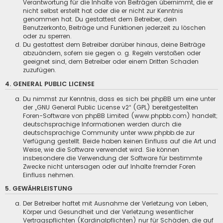
Verantwortung für die Inhalte von Beiträgen übernimmt, die er
nicht selbst erstellt hat oder die er nicht zur Kenntnis
genommen hat. Du gestattest dem Betreiber, dein
Benutzerkonto, Beiträge und Funktionen jederzeit zu löschen
oder zu sperren.
Du gestattest dem Betreiber darüber hinaus, deine Beiträge
abzuändern, sofern sie gegen o. g. Regeln verstoßen oder
geeignet sind, dem Betreiber oder einem Dritten Schaden
zuzufügen.
4. GENERAL PUBLIC LICENSE
Du nimmst zur Kenntnis, dass es sich bei phpBB um eine unter
der „
GNU General Public License v2
“ (GPL) bereitgestellten
Foren-Software von phpBB Limited (www.phpbb.com) handelt;
deutschsprachige Informationen werden durch die
deutschsprachige Community unter www.phpbb.de zur
Verfügung gestellt. Beide haben keinen Einfluss auf die Art und
Weise, wie die Software verwendet wird. Sie können
insbesondere die Verwendung der Software für bestimmte
Zwecke nicht untersagen oder auf Inhalte fremder Foren
Einfluss nehmen.
5. GEWÄHRLEISTUNG
Der Betreiber haftet mit Ausnahme der Verletzung von Leben,
Körper und Gesundheit und der Verletzung wesentlicher
Vertragspflichten (Kardinalpflichten) nur für Schäden, die auf