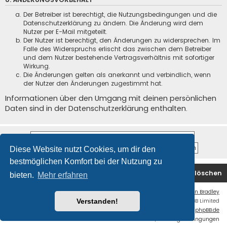
Der Betreiber ist berechtigt, die Nutzungsbedingungen und die
Datenschutzerklärung zu ändern. Die Änderung wird dem
Nutzer per E-Mail mitgeteilt.
Der Nutzer ist berechtigt, den Änderungen zu widersprechen. Im
Falle des Widerspruchs erlischt das zwischen dem Betreiber
und dem Nutzer bestehende Vertragsverhältnis mit sofortiger
Wirkung.
Die Änderungen gelten als anerkannt und verbindlich, wenn
der Nutzer den Änderungen zugestimmt hat.
Informationen über den Umgang mit deinen persönlichen
Daten sind in der Datenschutzerklärung enthalten.
Diese Website nutzt Cookies, um dir den
bestmöglichen Komfort bei der Nutzung zu
Startseite
Foren-Übersicht
Alle Cookies löschen
bieten.
Mehr erfahren
Flat Style by
Ian Bradley
Powered by
phpBB
® Forum Software © phpBB Limited
Verstanden!
Deutsche Übersetzung durch
phpBB.de
Datenschutz
|
Nutzungsbedingungen