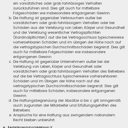
ein vorsätzliches oder grob fahrlässiges Verhalten
zurückzuführen sind. Dies gilt auch für mittelbare
Folgeschäden wie insbesondere entgangenen Gewinn.
Die Haftung ist gegenüber Verbrauchern außer bei
vorsätzlichem oder grob fahrlässigem Verhalten oder bei
Schäden aus der Verletzung von Leben, Körper und Gesundheit
und der Verletzung wesentlicher Vertragspflichten
(Kardinalpflichten) auf die bei Vertragsschluss typischerweise
vorhersehbaren Schäden und im übrigen der Höhe nach auf
die vertragstypischen Durchschnittsschäden begrenzt. Dies gilt
auch für mittelbare Folgeschäden wie insbesondere
entgangenen Gewinn.
Die Haftung ist gegenüber Unternehmern außer bei der
Verletzung von Leben, Körper und Gesundheit oder
vorsätzlichem oder grob fahrlässigem Verhalten des Betreibers
auf die bei Vertragsschluss typischerweise vorhersehbaren
Schäden und im Übrigen der Höhe nach auf die
vertragstypischen Durchschnittsschäden begrenzt. Dies gilt
auch für mittelbare Schäden, insbesondere entgangenen
Gewinn.
Die Haftungsbegrenzung der Absätze a bis c gilt sinngemäß
auch zugunsten der Mitarbeiter und Erfüllungsgehilfen des
Betreibers.
Ansprüche für eine Haftung aus zwingendem nationalem
Recht bleiben unberührt.
6. ÄNDERUNGSVORBEHALT