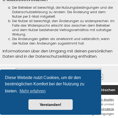
Der Betreiber ist berechtigt, die Nutzungsbedingungen und die
Datenschutzerklärung zu ändern. Die Änderung wird dem
Nutzer per E-Mail mitgeteilt.
Der Nutzer ist berechtigt, den Änderungen zu widersprechen. Im
Falle des Widerspruchs erlischt das zwischen dem Betreiber
und dem Nutzer bestehende Vertragsverhältnis mit sofortiger
Wirkung.
Die Änderungen gelten als anerkannt und verbindlich, wenn
der Nutzer den Änderungen zugestimmt hat.
Informationen über den Umgang mit deinen persönlichen
Daten sind in der Datenschutzerklärung enthalten.
Diese Website nutzt Cookies, um dir den
bestmöglichen Komfort bei der Nutzung zu
Startseite
Foren-Übersicht
Alle Cookies löschen
bieten.
Mehr erfahren
Flat Style by
Ian Bradley
Powered by
phpBB
® Forum Software © phpBB Limited
Verstanden!
Deutsche Übersetzung durch
phpBB.de
Datenschutz
|
Nutzungsbedingungen