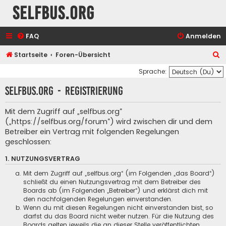
selfbus.org
FAQ
Anmelden
S
Startseite
Foren-Übersicht
u
Sprache:
c
selfbus.org - Registrierung
h
e
Mit dem Zugriff auf „selfbus.org“
(„https://selfbus.org/forum“) wird zwischen dir und dem
Betreiber ein Vertrag mit folgenden Regelungen
geschlossen:
1. NUTZUNGSVERTRAG
Mit dem Zugriff auf „selfbus.org“ (im Folgenden „das Board“)
schließt du einen Nutzungsvertrag mit dem Betreiber des
Boards ab (im Folgenden „Betreiber“) und erklärst dich mit
den nachfolgenden Regelungen einverstanden.
Wenn du mit diesen Regelungen nicht einverstanden bist, so
darfst du das Board nicht weiter nutzen. Für die Nutzung des
Boards gelten jeweils die an dieser Stelle veröffentlichten