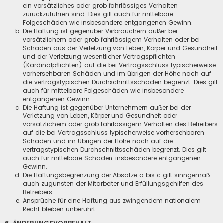
ein vorsätzliches oder grob fahrlässiges Verhalten
zurückzuführen sind. Dies gilt auch für mittelbare
Folgeschäden wie insbesondere entgangenen Gewinn.
Die Haftung ist gegenüber Verbrauchern außer bei
vorsätzlichem oder grob fahrlässigem Verhalten oder bei
Schäden aus der Verletzung von Leben, Körper und Gesundheit
und der Verletzung wesentlicher Vertragspflichten
(Kardinalpflichten) auf die bei Vertragsschluss typischerweise
vorhersehbaren Schäden und im übrigen der Höhe nach auf
die vertragstypischen Durchschnittsschäden begrenzt. Dies gilt
auch für mittelbare Folgeschäden wie insbesondere
entgangenen Gewinn.
Die Haftung ist gegenüber Unternehmern außer bei der
Verletzung von Leben, Körper und Gesundheit oder
vorsätzlichem oder grob fahrlässigem Verhalten des Betreibers
auf die bei Vertragsschluss typischerweise vorhersehbaren
Schäden und im Übrigen der Höhe nach auf die
vertragstypischen Durchschnittsschäden begrenzt. Dies gilt
auch für mittelbare Schäden, insbesondere entgangenen
Gewinn.
Die Haftungsbegrenzung der Absätze a bis c gilt sinngemäß
auch zugunsten der Mitarbeiter und Erfüllungsgehilfen des
Betreibers.
Ansprüche für eine Haftung aus zwingendem nationalem
Recht bleiben unberührt.
6. ÄNDERUNGSVORBEHALT