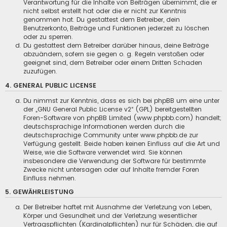
Verantwortung für die Inhalte von Beiträgen übernimmt, die er
nicht selbst erstellt hat oder die er nicht zur Kenntnis
genommen hat. Du gestattest dem Betreiber, dein
Benutzerkonto, Beiträge und Funktionen jederzeit zu löschen
oder zu sperren.
Du gestattest dem Betreiber darüber hinaus, deine Beiträge
abzuändern, sofern sie gegen o. g. Regeln verstoßen oder
geeignet sind, dem Betreiber oder einem Dritten Schaden
zuzufügen.
4. GENERAL PUBLIC LICENSE
Du nimmst zur Kenntnis, dass es sich bei phpBB um eine unter
der „
GNU General Public License v2
“ (GPL) bereitgestellten
Foren-Software von phpBB Limited (www.phpbb.com) handelt;
deutschsprachige Informationen werden durch die
deutschsprachige Community unter www.phpbb.de zur
Verfügung gestellt. Beide haben keinen Einfluss auf die Art und
Weise, wie die Software verwendet wird. Sie können
insbesondere die Verwendung der Software für bestimmte
Zwecke nicht untersagen oder auf Inhalte fremder Foren
Einfluss nehmen.
5. GEWÄHRLEISTUNG
Der Betreiber haftet mit Ausnahme der Verletzung von Leben,
Körper und Gesundheit und der Verletzung wesentlicher
Vertragspflichten (Kardinalpflichten) nur für Schäden, die auf