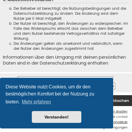
Der Betreiber ist berechtigt, die Nutzungsbedingungen und die
Datenschutzerklärung zu ändern. Die Änderung wird dem
Nutzer per E-Mail mitgeteilt.
Der Nutzer ist berechtigt, den Änderungen zu widersprechen. Im
Falle des Widerspruchs erlischt das zwischen dem Betreiber
und dem Nutzer bestehende Vertragsverhältnis mit sofortiger
Wirkung.
Die Änderungen gelten als anerkannt und verbindlich, wenn
der Nutzer den Änderungen zugestimmt hat.
Informationen über den Umgang mit deinen persönlichen
Daten sind in der Datenschutzerklärung enthalten.
Diese Website nutzt Cookies, um dir den
bestmöglichen Komfort bei der Nutzung zu
Startseite
Foren-Übersicht
Alle Cookies löschen
bieten.
Mehr erfahren
Flat Style by
Ian Bradley
Powered by
phpBB
® Forum Software © phpBB Limited
Verstanden!
Deutsche Übersetzung durch
phpBB.de
Datenschutz
|
Nutzungsbedingungen