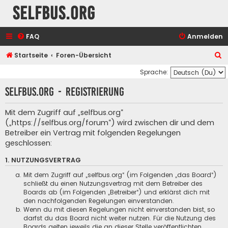
selfbus.org
FAQ
Anmelden
S
Startseite
Foren-Übersicht
u
Sprache:
c
selfbus.org - Registrierung
h
e
Mit dem Zugriff auf „selfbus.org“
(„https://selfbus.org/forum“) wird zwischen dir und dem
Betreiber ein Vertrag mit folgenden Regelungen
geschlossen:
1. NUTZUNGSVERTRAG
Mit dem Zugriff auf „selfbus.org“ (im Folgenden „das Board“)
schließt du einen Nutzungsvertrag mit dem Betreiber des
Boards ab (im Folgenden „Betreiber“) und erklärst dich mit
den nachfolgenden Regelungen einverstanden.
Wenn du mit diesen Regelungen nicht einverstanden bist, so
darfst du das Board nicht weiter nutzen. Für die Nutzung des
Boards gelten jeweils die an dieser Stelle veröffentlichten