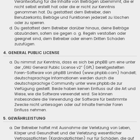
Verantwortung für die Inhalte von Beiträgen übernimmt, die er
nicht selbst erstellt hat oder die er nicht zur Kenntnis
genommen hat. Du gestattest dem Betreiber, dein
Benutzerkonto, Beiträge und Funktionen jederzeit zu löschen
oder zu sperren.
Du gestattest dem Betreiber darüber hinaus, deine Beiträge
abzuändern, sofern sie gegen o. g. Regeln verstoßen oder
geeignet sind, dem Betreiber oder einem Dritten Schaden
zuzufügen.
4. GENERAL PUBLIC LICENSE
Du nimmst zur Kenntnis, dass es sich bei phpBB um eine unter
der „
GNU General Public License v2
“ (GPL) bereitgestellten
Foren-Software von phpBB Limited (www.phpbb.com) handelt;
deutschsprachige Informationen werden durch die
deutschsprachige Community unter www.phpbb.de zur
Verfügung gestellt. Beide haben keinen Einfluss auf die Art und
Weise, wie die Software verwendet wird. Sie können
insbesondere die Verwendung der Software für bestimmte
Zwecke nicht untersagen oder auf Inhalte fremder Foren
Einfluss nehmen.
5. GEWÄHRLEISTUNG
Der Betreiber haftet mit Ausnahme der Verletzung von Leben,
Körper und Gesundheit und der Verletzung wesentlicher
Vertragspflichten (Kardinalpflichten) nur für Schäden, die auf