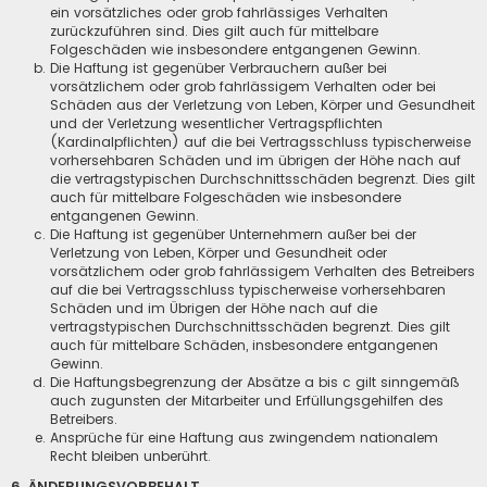
ein vorsätzliches oder grob fahrlässiges Verhalten
zurückzuführen sind. Dies gilt auch für mittelbare
Folgeschäden wie insbesondere entgangenen Gewinn.
Die Haftung ist gegenüber Verbrauchern außer bei
vorsätzlichem oder grob fahrlässigem Verhalten oder bei
Schäden aus der Verletzung von Leben, Körper und Gesundheit
und der Verletzung wesentlicher Vertragspflichten
(Kardinalpflichten) auf die bei Vertragsschluss typischerweise
vorhersehbaren Schäden und im übrigen der Höhe nach auf
die vertragstypischen Durchschnittsschäden begrenzt. Dies gilt
auch für mittelbare Folgeschäden wie insbesondere
entgangenen Gewinn.
Die Haftung ist gegenüber Unternehmern außer bei der
Verletzung von Leben, Körper und Gesundheit oder
vorsätzlichem oder grob fahrlässigem Verhalten des Betreibers
auf die bei Vertragsschluss typischerweise vorhersehbaren
Schäden und im Übrigen der Höhe nach auf die
vertragstypischen Durchschnittsschäden begrenzt. Dies gilt
auch für mittelbare Schäden, insbesondere entgangenen
Gewinn.
Die Haftungsbegrenzung der Absätze a bis c gilt sinngemäß
auch zugunsten der Mitarbeiter und Erfüllungsgehilfen des
Betreibers.
Ansprüche für eine Haftung aus zwingendem nationalem
Recht bleiben unberührt.
6. ÄNDERUNGSVORBEHALT