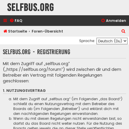
selfbus.org
FAQ
Anmelden
S
Startseite
Foren-Übersicht
u
Sprache:
c
selfbus.org - Registrierung
h
e
Mit dem Zugriff auf „selfbus.org“
(„https://selfbus.org/forum“) wird zwischen dir und dem
Betreiber ein Vertrag mit folgenden Regelungen
geschlossen:
1. NUTZUNGSVERTRAG
Mit dem Zugriff auf „selfbus.org“ (im Folgenden „das Board“)
schließt du einen Nutzungsvertrag mit dem Betreiber des
Boards ab (im Folgenden „Betreiber“) und erklärst dich mit
den nachfolgenden Regelungen einverstanden.
Wenn du mit diesen Regelungen nicht einverstanden bist, so
darfst du das Board nicht weiter nutzen. Für die Nutzung des
Boards gelten jeweils die an dieser Stelle veröffentlichten