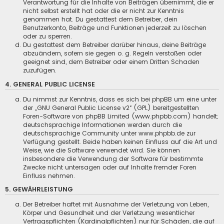
Verantwortung für die Inhalte von Beiträgen übernimmt, die er
nicht selbst erstellt hat oder die er nicht zur Kenntnis
genommen hat. Du gestattest dem Betreiber, dein
Benutzerkonto, Beiträge und Funktionen jederzeit zu löschen
oder zu sperren.
Du gestattest dem Betreiber darüber hinaus, deine Beiträge
abzuändern, sofern sie gegen o. g. Regeln verstoßen oder
geeignet sind, dem Betreiber oder einem Dritten Schaden
zuzufügen.
4. GENERAL PUBLIC LICENSE
Du nimmst zur Kenntnis, dass es sich bei phpBB um eine unter
der „
GNU General Public License v2
“ (GPL) bereitgestellten
Foren-Software von phpBB Limited (www.phpbb.com) handelt;
deutschsprachige Informationen werden durch die
deutschsprachige Community unter www.phpbb.de zur
Verfügung gestellt. Beide haben keinen Einfluss auf die Art und
Weise, wie die Software verwendet wird. Sie können
insbesondere die Verwendung der Software für bestimmte
Zwecke nicht untersagen oder auf Inhalte fremder Foren
Einfluss nehmen.
5. GEWÄHRLEISTUNG
Der Betreiber haftet mit Ausnahme der Verletzung von Leben,
Körper und Gesundheit und der Verletzung wesentlicher
Vertragspflichten (Kardinalpflichten) nur für Schäden, die auf