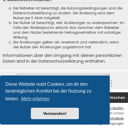
Der Betreiber ist berechtigt, die Nutzungsbedingungen und die
Datenschutzerklärung zu ändern. Die Änderung wird dem
Nutzer per E-Mail mitgeteilt.
Der Nutzer ist berechtigt, den Änderungen zu widersprechen. Im
Falle des Widerspruchs erlischt das zwischen dem Betreiber
und dem Nutzer bestehende Vertragsverhältnis mit sofortiger
Wirkung.
Die Änderungen gelten als anerkannt und verbindlich, wenn
der Nutzer den Änderungen zugestimmt hat.
Informationen über den Umgang mit deinen persönlichen
Daten sind in der Datenschutzerklärung enthalten.
Diese Website nutzt Cookies, um dir den
bestmöglichen Komfort bei der Nutzung zu
Startseite
Foren-Übersicht
Alle Cookies löschen
bieten.
Mehr erfahren
Flat Style by
Ian Bradley
Powered by
phpBB
® Forum Software © phpBB Limited
Verstanden!
Deutsche Übersetzung durch
phpBB.de
Datenschutz
|
Nutzungsbedingungen