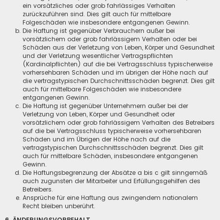
ein vorsätzliches oder grob fahrlässiges Verhalten
zurückzuführen sind. Dies gilt auch für mittelbare
Folgeschäden wie insbesondere entgangenen Gewinn.
Die Haftung ist gegenüber Verbrauchern außer bei
vorsätzlichem oder grob fahrlässigem Verhalten oder bei
Schäden aus der Verletzung von Leben, Körper und Gesundheit
und der Verletzung wesentlicher Vertragspflichten
(Kardinalpflichten) auf die bei Vertragsschluss typischerweise
vorhersehbaren Schäden und im übrigen der Höhe nach auf
die vertragstypischen Durchschnittsschäden begrenzt. Dies gilt
auch für mittelbare Folgeschäden wie insbesondere
entgangenen Gewinn.
Die Haftung ist gegenüber Unternehmern außer bei der
Verletzung von Leben, Körper und Gesundheit oder
vorsätzlichem oder grob fahrlässigem Verhalten des Betreibers
auf die bei Vertragsschluss typischerweise vorhersehbaren
Schäden und im Übrigen der Höhe nach auf die
vertragstypischen Durchschnittsschäden begrenzt. Dies gilt
auch für mittelbare Schäden, insbesondere entgangenen
Gewinn.
Die Haftungsbegrenzung der Absätze a bis c gilt sinngemäß
auch zugunsten der Mitarbeiter und Erfüllungsgehilfen des
Betreibers.
Ansprüche für eine Haftung aus zwingendem nationalem
Recht bleiben unberührt.
6. ÄNDERUNGSVORBEHALT