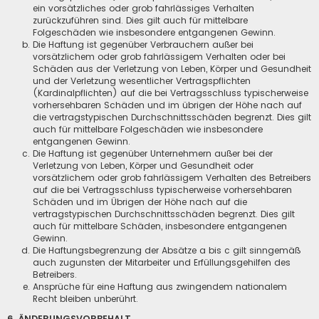
ein vorsätzliches oder grob fahrlässiges Verhalten
zurückzuführen sind. Dies gilt auch für mittelbare
Folgeschäden wie insbesondere entgangenen Gewinn.
Die Haftung ist gegenüber Verbrauchern außer bei
vorsätzlichem oder grob fahrlässigem Verhalten oder bei
Schäden aus der Verletzung von Leben, Körper und Gesundheit
und der Verletzung wesentlicher Vertragspflichten
(Kardinalpflichten) auf die bei Vertragsschluss typischerweise
vorhersehbaren Schäden und im übrigen der Höhe nach auf
die vertragstypischen Durchschnittsschäden begrenzt. Dies gilt
auch für mittelbare Folgeschäden wie insbesondere
entgangenen Gewinn.
Die Haftung ist gegenüber Unternehmern außer bei der
Verletzung von Leben, Körper und Gesundheit oder
vorsätzlichem oder grob fahrlässigem Verhalten des Betreibers
auf die bei Vertragsschluss typischerweise vorhersehbaren
Schäden und im Übrigen der Höhe nach auf die
vertragstypischen Durchschnittsschäden begrenzt. Dies gilt
auch für mittelbare Schäden, insbesondere entgangenen
Gewinn.
Die Haftungsbegrenzung der Absätze a bis c gilt sinngemäß
auch zugunsten der Mitarbeiter und Erfüllungsgehilfen des
Betreibers.
Ansprüche für eine Haftung aus zwingendem nationalem
Recht bleiben unberührt.
6. ÄNDERUNGSVORBEHALT