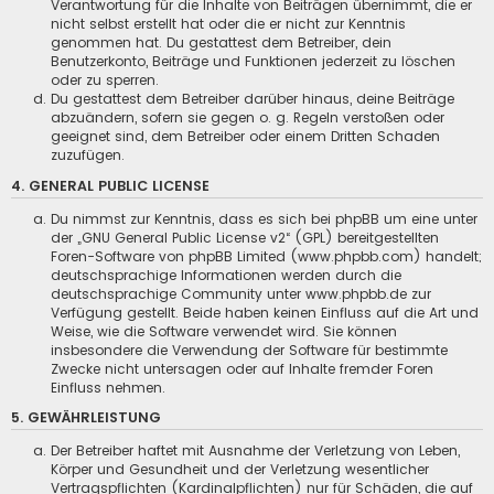
Verantwortung für die Inhalte von Beiträgen übernimmt, die er
nicht selbst erstellt hat oder die er nicht zur Kenntnis
genommen hat. Du gestattest dem Betreiber, dein
Benutzerkonto, Beiträge und Funktionen jederzeit zu löschen
oder zu sperren.
Du gestattest dem Betreiber darüber hinaus, deine Beiträge
abzuändern, sofern sie gegen o. g. Regeln verstoßen oder
geeignet sind, dem Betreiber oder einem Dritten Schaden
zuzufügen.
4. GENERAL PUBLIC LICENSE
Du nimmst zur Kenntnis, dass es sich bei phpBB um eine unter
der „
GNU General Public License v2
“ (GPL) bereitgestellten
Foren-Software von phpBB Limited (www.phpbb.com) handelt;
deutschsprachige Informationen werden durch die
deutschsprachige Community unter www.phpbb.de zur
Verfügung gestellt. Beide haben keinen Einfluss auf die Art und
Weise, wie die Software verwendet wird. Sie können
insbesondere die Verwendung der Software für bestimmte
Zwecke nicht untersagen oder auf Inhalte fremder Foren
Einfluss nehmen.
5. GEWÄHRLEISTUNG
Der Betreiber haftet mit Ausnahme der Verletzung von Leben,
Körper und Gesundheit und der Verletzung wesentlicher
Vertragspflichten (Kardinalpflichten) nur für Schäden, die auf