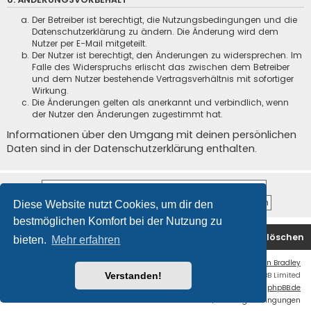
Der Betreiber ist berechtigt, die Nutzungsbedingungen und die
Datenschutzerklärung zu ändern. Die Änderung wird dem
Nutzer per E-Mail mitgeteilt.
Der Nutzer ist berechtigt, den Änderungen zu widersprechen. Im
Falle des Widerspruchs erlischt das zwischen dem Betreiber
und dem Nutzer bestehende Vertragsverhältnis mit sofortiger
Wirkung.
Die Änderungen gelten als anerkannt und verbindlich, wenn
der Nutzer den Änderungen zugestimmt hat.
Informationen über den Umgang mit deinen persönlichen
Daten sind in der Datenschutzerklärung enthalten.
Diese Website nutzt Cookies, um dir den
bestmöglichen Komfort bei der Nutzung zu
Startseite
Foren-Übersicht
Alle Cookies löschen
bieten.
Mehr erfahren
Flat Style by
Ian Bradley
Powered by
phpBB
® Forum Software © phpBB Limited
Verstanden!
Deutsche Übersetzung durch
phpBB.de
Datenschutz
|
Nutzungsbedingungen