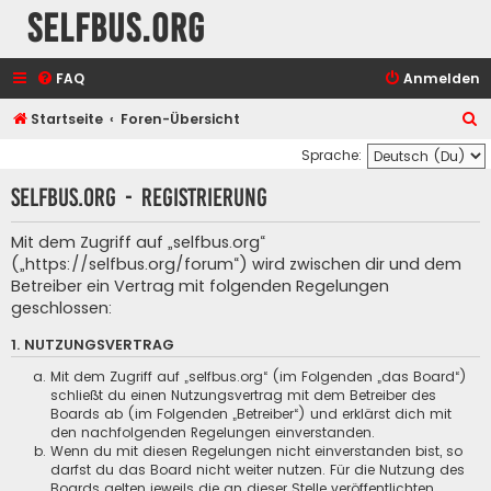
selfbus.org
FAQ
Anmelden
S
Startseite
Foren-Übersicht
u
Sprache:
c
selfbus.org - Registrierung
h
e
Mit dem Zugriff auf „selfbus.org“
(„https://selfbus.org/forum“) wird zwischen dir und dem
Betreiber ein Vertrag mit folgenden Regelungen
geschlossen:
1. NUTZUNGSVERTRAG
Mit dem Zugriff auf „selfbus.org“ (im Folgenden „das Board“)
schließt du einen Nutzungsvertrag mit dem Betreiber des
Boards ab (im Folgenden „Betreiber“) und erklärst dich mit
den nachfolgenden Regelungen einverstanden.
Wenn du mit diesen Regelungen nicht einverstanden bist, so
darfst du das Board nicht weiter nutzen. Für die Nutzung des
Boards gelten jeweils die an dieser Stelle veröffentlichten