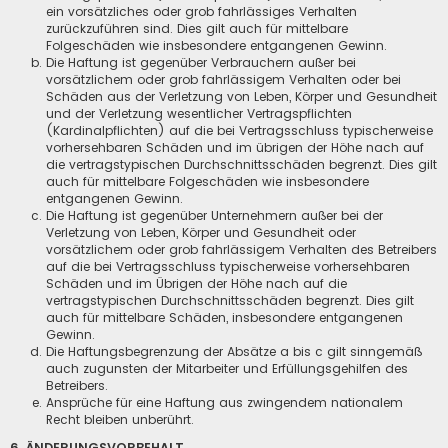
ein vorsätzliches oder grob fahrlässiges Verhalten
zurückzuführen sind. Dies gilt auch für mittelbare
Folgeschäden wie insbesondere entgangenen Gewinn.
Die Haftung ist gegenüber Verbrauchern außer bei
vorsätzlichem oder grob fahrlässigem Verhalten oder bei
Schäden aus der Verletzung von Leben, Körper und Gesundheit
und der Verletzung wesentlicher Vertragspflichten
(Kardinalpflichten) auf die bei Vertragsschluss typischerweise
vorhersehbaren Schäden und im übrigen der Höhe nach auf
die vertragstypischen Durchschnittsschäden begrenzt. Dies gilt
auch für mittelbare Folgeschäden wie insbesondere
entgangenen Gewinn.
Die Haftung ist gegenüber Unternehmern außer bei der
Verletzung von Leben, Körper und Gesundheit oder
vorsätzlichem oder grob fahrlässigem Verhalten des Betreibers
auf die bei Vertragsschluss typischerweise vorhersehbaren
Schäden und im Übrigen der Höhe nach auf die
vertragstypischen Durchschnittsschäden begrenzt. Dies gilt
auch für mittelbare Schäden, insbesondere entgangenen
Gewinn.
Die Haftungsbegrenzung der Absätze a bis c gilt sinngemäß
auch zugunsten der Mitarbeiter und Erfüllungsgehilfen des
Betreibers.
Ansprüche für eine Haftung aus zwingendem nationalem
Recht bleiben unberührt.
6. ÄNDERUNGSVORBEHALT