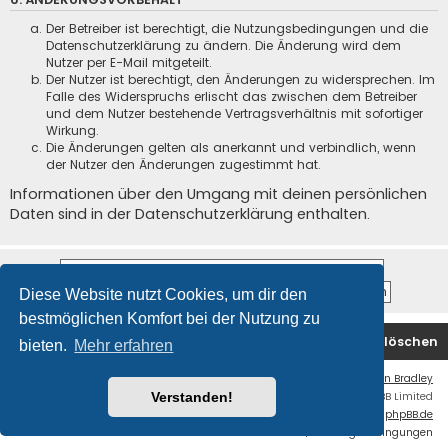
Der Betreiber ist berechtigt, die Nutzungsbedingungen und die
Datenschutzerklärung zu ändern. Die Änderung wird dem
Nutzer per E-Mail mitgeteilt.
Der Nutzer ist berechtigt, den Änderungen zu widersprechen. Im
Falle des Widerspruchs erlischt das zwischen dem Betreiber
und dem Nutzer bestehende Vertragsverhältnis mit sofortiger
Wirkung.
Die Änderungen gelten als anerkannt und verbindlich, wenn
der Nutzer den Änderungen zugestimmt hat.
Informationen über den Umgang mit deinen persönlichen
Daten sind in der Datenschutzerklärung enthalten.
Diese Website nutzt Cookies, um dir den
bestmöglichen Komfort bei der Nutzung zu
Startseite
Foren-Übersicht
Alle Cookies löschen
bieten.
Mehr erfahren
Flat Style by
Ian Bradley
Powered by
phpBB
® Forum Software © phpBB Limited
Verstanden!
Deutsche Übersetzung durch
phpBB.de
Datenschutz
|
Nutzungsbedingungen