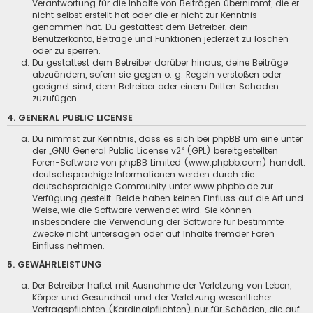
Verantwortung für die Inhalte von Beiträgen übernimmt, die er
nicht selbst erstellt hat oder die er nicht zur Kenntnis
genommen hat. Du gestattest dem Betreiber, dein
Benutzerkonto, Beiträge und Funktionen jederzeit zu löschen
oder zu sperren.
Du gestattest dem Betreiber darüber hinaus, deine Beiträge
abzuändern, sofern sie gegen o. g. Regeln verstoßen oder
geeignet sind, dem Betreiber oder einem Dritten Schaden
zuzufügen.
4. GENERAL PUBLIC LICENSE
Du nimmst zur Kenntnis, dass es sich bei phpBB um eine unter
der „
GNU General Public License v2
“ (GPL) bereitgestellten
Foren-Software von phpBB Limited (www.phpbb.com) handelt;
deutschsprachige Informationen werden durch die
deutschsprachige Community unter www.phpbb.de zur
Verfügung gestellt. Beide haben keinen Einfluss auf die Art und
Weise, wie die Software verwendet wird. Sie können
insbesondere die Verwendung der Software für bestimmte
Zwecke nicht untersagen oder auf Inhalte fremder Foren
Einfluss nehmen.
5. GEWÄHRLEISTUNG
Der Betreiber haftet mit Ausnahme der Verletzung von Leben,
Körper und Gesundheit und der Verletzung wesentlicher
Vertragspflichten (Kardinalpflichten) nur für Schäden, die auf