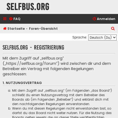
selfbus.org
FAQ
Anmelden
S
Startseite
Foren-Übersicht
u
Sprache:
c
selfbus.org - Registrierung
h
e
Mit dem Zugriff auf „selfbus.org“
(„https://selfbus.org/forum“) wird zwischen dir und dem
Betreiber ein Vertrag mit folgenden Regelungen
geschlossen:
1. NUTZUNGSVERTRAG
Mit dem Zugriff auf „selfbus.org“ (im Folgenden „das Board“)
schließt du einen Nutzungsvertrag mit dem Betreiber des
Boards ab (im Folgenden „Betreiber“) und erklärst dich mit
den nachfolgenden Regelungen einverstanden.
Wenn du mit diesen Regelungen nicht einverstanden bist, so
darfst du das Board nicht weiter nutzen. Für die Nutzung des
Boards gelten jeweils die an dieser Stelle veröffentlichten