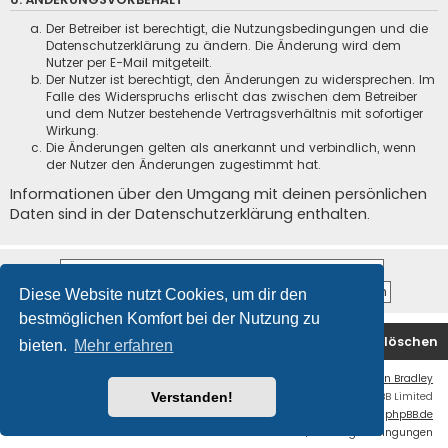
Der Betreiber ist berechtigt, die Nutzungsbedingungen und die
Datenschutzerklärung zu ändern. Die Änderung wird dem
Nutzer per E-Mail mitgeteilt.
Der Nutzer ist berechtigt, den Änderungen zu widersprechen. Im
Falle des Widerspruchs erlischt das zwischen dem Betreiber
und dem Nutzer bestehende Vertragsverhältnis mit sofortiger
Wirkung.
Die Änderungen gelten als anerkannt und verbindlich, wenn
der Nutzer den Änderungen zugestimmt hat.
Informationen über den Umgang mit deinen persönlichen
Daten sind in der Datenschutzerklärung enthalten.
Diese Website nutzt Cookies, um dir den
bestmöglichen Komfort bei der Nutzung zu
Startseite
Foren-Übersicht
Alle Cookies löschen
bieten.
Mehr erfahren
Flat Style by
Ian Bradley
Powered by
phpBB
® Forum Software © phpBB Limited
Verstanden!
Deutsche Übersetzung durch
phpBB.de
Datenschutz
|
Nutzungsbedingungen