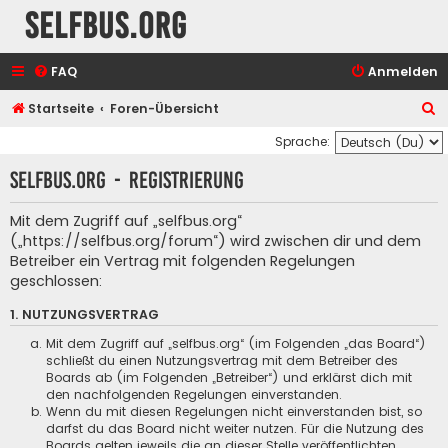
selfbus.org
FAQ
Anmelden
S
Startseite
Foren-Übersicht
u
Sprache:
c
selfbus.org - Registrierung
h
e
Mit dem Zugriff auf „selfbus.org“
(„https://selfbus.org/forum“) wird zwischen dir und dem
Betreiber ein Vertrag mit folgenden Regelungen
geschlossen:
1. NUTZUNGSVERTRAG
Mit dem Zugriff auf „selfbus.org“ (im Folgenden „das Board“)
schließt du einen Nutzungsvertrag mit dem Betreiber des
Boards ab (im Folgenden „Betreiber“) und erklärst dich mit
den nachfolgenden Regelungen einverstanden.
Wenn du mit diesen Regelungen nicht einverstanden bist, so
darfst du das Board nicht weiter nutzen. Für die Nutzung des
Boards gelten jeweils die an dieser Stelle veröffentlichten