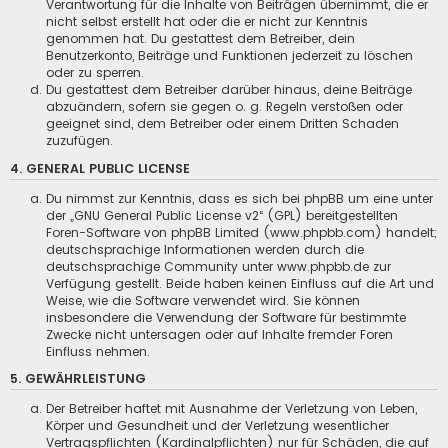
Verantwortung für die Inhalte von Beiträgen übernimmt, die er
nicht selbst erstellt hat oder die er nicht zur Kenntnis
genommen hat. Du gestattest dem Betreiber, dein
Benutzerkonto, Beiträge und Funktionen jederzeit zu löschen
oder zu sperren.
Du gestattest dem Betreiber darüber hinaus, deine Beiträge
abzuändern, sofern sie gegen o. g. Regeln verstoßen oder
geeignet sind, dem Betreiber oder einem Dritten Schaden
zuzufügen.
4. GENERAL PUBLIC LICENSE
Du nimmst zur Kenntnis, dass es sich bei phpBB um eine unter
der „
GNU General Public License v2
“ (GPL) bereitgestellten
Foren-Software von phpBB Limited (www.phpbb.com) handelt;
deutschsprachige Informationen werden durch die
deutschsprachige Community unter www.phpbb.de zur
Verfügung gestellt. Beide haben keinen Einfluss auf die Art und
Weise, wie die Software verwendet wird. Sie können
insbesondere die Verwendung der Software für bestimmte
Zwecke nicht untersagen oder auf Inhalte fremder Foren
Einfluss nehmen.
5. GEWÄHRLEISTUNG
Der Betreiber haftet mit Ausnahme der Verletzung von Leben,
Körper und Gesundheit und der Verletzung wesentlicher
Vertragspflichten (Kardinalpflichten) nur für Schäden, die auf