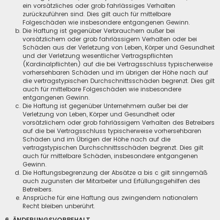
ein vorsätzliches oder grob fahrlässiges Verhalten
zurückzuführen sind. Dies gilt auch für mittelbare
Folgeschäden wie insbesondere entgangenen Gewinn.
Die Haftung ist gegenüber Verbrauchern außer bei
vorsätzlichem oder grob fahrlässigem Verhalten oder bei
Schäden aus der Verletzung von Leben, Körper und Gesundheit
und der Verletzung wesentlicher Vertragspflichten
(Kardinalpflichten) auf die bei Vertragsschluss typischerweise
vorhersehbaren Schäden und im übrigen der Höhe nach auf
die vertragstypischen Durchschnittsschäden begrenzt. Dies gilt
auch für mittelbare Folgeschäden wie insbesondere
entgangenen Gewinn.
Die Haftung ist gegenüber Unternehmern außer bei der
Verletzung von Leben, Körper und Gesundheit oder
vorsätzlichem oder grob fahrlässigem Verhalten des Betreibers
auf die bei Vertragsschluss typischerweise vorhersehbaren
Schäden und im Übrigen der Höhe nach auf die
vertragstypischen Durchschnittsschäden begrenzt. Dies gilt
auch für mittelbare Schäden, insbesondere entgangenen
Gewinn.
Die Haftungsbegrenzung der Absätze a bis c gilt sinngemäß
auch zugunsten der Mitarbeiter und Erfüllungsgehilfen des
Betreibers.
Ansprüche für eine Haftung aus zwingendem nationalem
Recht bleiben unberührt.
6. ÄNDERUNGSVORBEHALT