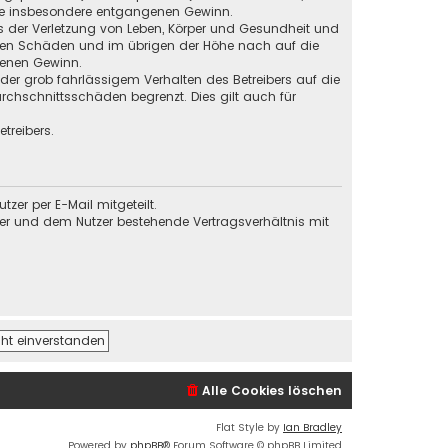
 wie insbesondere entgangenen Gewinn.
s der Verletzung von Leben, Körper und Gesundheit und
baren Schäden und im übrigen der Höhe nach auf die
genen Gewinn.
der grob fahrlässigem Verhalten des Betreibers auf die
chschnittsschäden begrenzt. Dies gilt auch für
treibers.
er per E-Mail mitgeteilt.
ber und dem Nutzer bestehende Vertragsverhältnis mit
Alle Cookies löschen
Flat Style by
Ian Bradley
Powered by
phpBB
® Forum Software © phpBB Limited