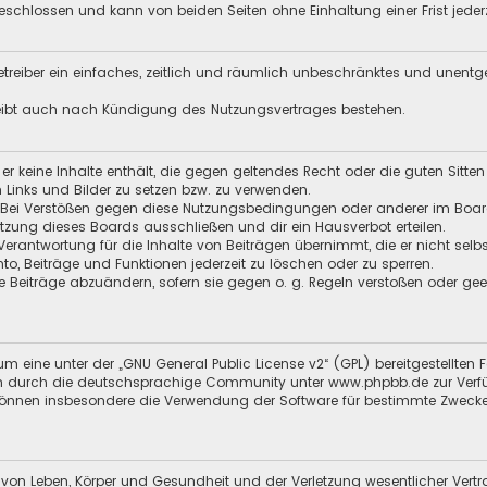
schlossen und kann von beiden Seiten ohne Einhaltung einer Frist jeder
 Betreiber ein einfaches, zeitlich und räumlich unbeschränktes und unent
leibt auch nach Kündigung des Nutzungsvertrages bestehen.
s er keine Inhalte enthält, die gegen geltendes Recht oder die guten Sitt
n Links und Bilder zu setzen bzw. zu verwenden.
 Bei Verstößen gegen diese Nutzungsbedingungen oder anderer im Board 
ung dieses Boards ausschließen und dir ein Hausverbot erteilen.
Verantwortung für die Inhalte von Beiträgen übernimmt, die er nicht selb
nto, Beiträge und Funktionen jederzeit zu löschen oder zu sperren.
e Beiträge abzuändern, sofern sie gegen o. g. Regeln verstoßen oder ge
m eine unter der „
GNU General Public License v2
“ (GPL) bereitgestellt
 durch die deutschsprachige Community unter www.phpbb.de zur Verfügun
 können insbesondere die Verwendung der Software für bestimmte Zwecke
 von Leben, Körper und Gesundheit und der Verletzung wesentlicher Vertra