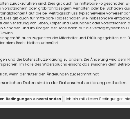
halten zurückzuführen sind. Dies gilt auch für mittelbare Folgeschäden
i vorsätzlichem oder grob fahrlässigem Verhalten oder bei Schäden au
Kardinalpflichten) auf die bei Vertragsschluss typischerweise vorherseh
t. Dies gilt auch für mittelbare Folgeschäden wie insbesondere entgan
i der Verletzung von Leben, Körper und Gesundheit oder vorsätzlichem o
en Schäden und im Übrigen der Höhe nach auf die vertragstypischen Dur
Gewinn.
sinngemäß auch zugunsten der Mitarbeiter und Erfüllungsgehilfen des Be
onalem Recht bleiben unberührt.
ungen und die Datenschutzerklärung zu ändern. Die Änderung wird dem Nutz
ersprechen. Im Falle des Widerspruchs erlischt das zwischen dem Betrei
dlich, wenn der Nutzer den Änderungen zugestimmt hat.
önlichen Daten sind in der Datenschutzerklärung enthalten.