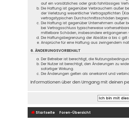
auf ein vorsätzliches oder grob fahrlässiges Ver
Die Haftung ist gegenüber Verbrauchern außer be
der Verletzung wesentlicher Vertragspflichten (
vertragstypischen Durchschnittsschäden begrenz
Die Haftung ist gegenüber Unternehmern außer be
bei Vertragsschluss typischerweise vorhersehbar
mittelbare Schäden, insbesondere entgangenen 
Die Haftungsbegrenzung der Absätze a bis c gilt 
Ansprüche für eine Haftung aus zwingendem nati
6. ÄNDERUNGSVORBEHALT
Der Betreiber ist berechtigt, die Nutzungsbeding
Der Nutzer ist berechtigt, den Änderungen zu wid
sofortiger Wirkung.
Die Änderungen gelten als anerkannt und verbin
Informationen über den Umgang mit deinen pers
Startseite
Foren-Übersicht