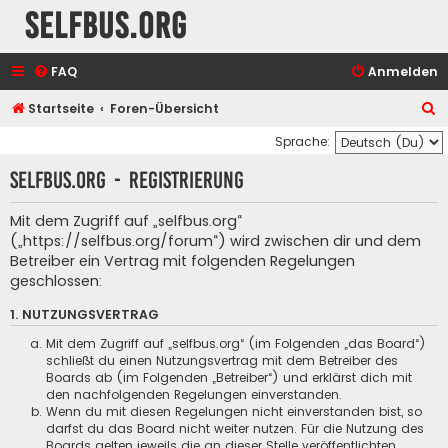
selfbus.org
FAQ
Anmelden
S
Startseite
Foren-Übersicht
u
Sprache:
c
selfbus.org - Registrierung
h
e
Mit dem Zugriff auf „selfbus.org“
(„https://selfbus.org/forum“) wird zwischen dir und dem
Betreiber ein Vertrag mit folgenden Regelungen
geschlossen:
1. NUTZUNGSVERTRAG
Mit dem Zugriff auf „selfbus.org“ (im Folgenden „das Board“)
schließt du einen Nutzungsvertrag mit dem Betreiber des
Boards ab (im Folgenden „Betreiber“) und erklärst dich mit
den nachfolgenden Regelungen einverstanden.
Wenn du mit diesen Regelungen nicht einverstanden bist, so
darfst du das Board nicht weiter nutzen. Für die Nutzung des
Boards gelten jeweils die an dieser Stelle veröffentlichten