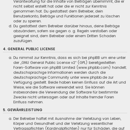
Verantwortung für die Inhalte von Beiträgen übernimmt, die er
nicht selbst erstellt hat oder die er nicht zur Kenntnis
genommen hat. Du gestattest dem Betreiber, dein
Benutzerkonto, Beiträge und Funktionen jederzeit zu löschen
oder zu sperren.
Du gestattest dem Betreiber darüber hinaus, deine Beiträge
abzuändern, sofern sie gegen o. g. Regeln verstoßen oder
geeignet sind, dem Betreiber oder einem Dritten Schaden
zuzufügen.
4. GENERAL PUBLIC LICENSE
Du nimmst zur Kenntnis, dass es sich bei phpBB um eine unter
der „
GNU General Public License v2
“ (GPL) bereitgestellten
Foren-Software von phpBB Limited (www.phpbb.com) handelt;
deutschsprachige Informationen werden durch die
deutschsprachige Community unter www.phpbb.de zur
Verfügung gestellt. Beide haben keinen Einfluss auf die Art und
Weise, wie die Software verwendet wird. Sie können
insbesondere die Verwendung der Software für bestimmte
Zwecke nicht untersagen oder auf Inhalte fremder Foren
Einfluss nehmen.
5. GEWÄHRLEISTUNG
Der Betreiber haftet mit Ausnahme der Verletzung von Leben,
Körper und Gesundheit und der Verletzung wesentlicher
Vertragspflichten (Kardinalpflichten) nur für Schäden, die auf