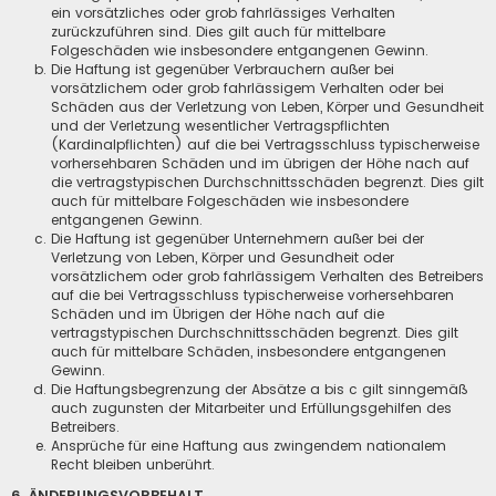
ein vorsätzliches oder grob fahrlässiges Verhalten
zurückzuführen sind. Dies gilt auch für mittelbare
Folgeschäden wie insbesondere entgangenen Gewinn.
Die Haftung ist gegenüber Verbrauchern außer bei
vorsätzlichem oder grob fahrlässigem Verhalten oder bei
Schäden aus der Verletzung von Leben, Körper und Gesundheit
und der Verletzung wesentlicher Vertragspflichten
(Kardinalpflichten) auf die bei Vertragsschluss typischerweise
vorhersehbaren Schäden und im übrigen der Höhe nach auf
die vertragstypischen Durchschnittsschäden begrenzt. Dies gilt
auch für mittelbare Folgeschäden wie insbesondere
entgangenen Gewinn.
Die Haftung ist gegenüber Unternehmern außer bei der
Verletzung von Leben, Körper und Gesundheit oder
vorsätzlichem oder grob fahrlässigem Verhalten des Betreibers
auf die bei Vertragsschluss typischerweise vorhersehbaren
Schäden und im Übrigen der Höhe nach auf die
vertragstypischen Durchschnittsschäden begrenzt. Dies gilt
auch für mittelbare Schäden, insbesondere entgangenen
Gewinn.
Die Haftungsbegrenzung der Absätze a bis c gilt sinngemäß
auch zugunsten der Mitarbeiter und Erfüllungsgehilfen des
Betreibers.
Ansprüche für eine Haftung aus zwingendem nationalem
Recht bleiben unberührt.
6. ÄNDERUNGSVORBEHALT