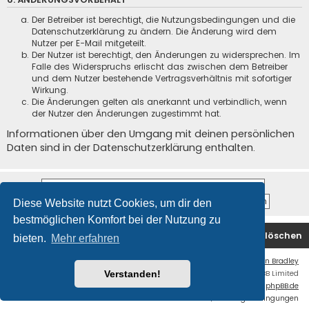
Der Betreiber ist berechtigt, die Nutzungsbedingungen und die
Datenschutzerklärung zu ändern. Die Änderung wird dem
Nutzer per E-Mail mitgeteilt.
Der Nutzer ist berechtigt, den Änderungen zu widersprechen. Im
Falle des Widerspruchs erlischt das zwischen dem Betreiber
und dem Nutzer bestehende Vertragsverhältnis mit sofortiger
Wirkung.
Die Änderungen gelten als anerkannt und verbindlich, wenn
der Nutzer den Änderungen zugestimmt hat.
Informationen über den Umgang mit deinen persönlichen
Daten sind in der Datenschutzerklärung enthalten.
Diese Website nutzt Cookies, um dir den
bestmöglichen Komfort bei der Nutzung zu
Startseite
Foren-Übersicht
Alle Cookies löschen
bieten.
Mehr erfahren
Flat Style by
Ian Bradley
Powered by
phpBB
® Forum Software © phpBB Limited
Verstanden!
Deutsche Übersetzung durch
phpBB.de
Datenschutz
|
Nutzungsbedingungen