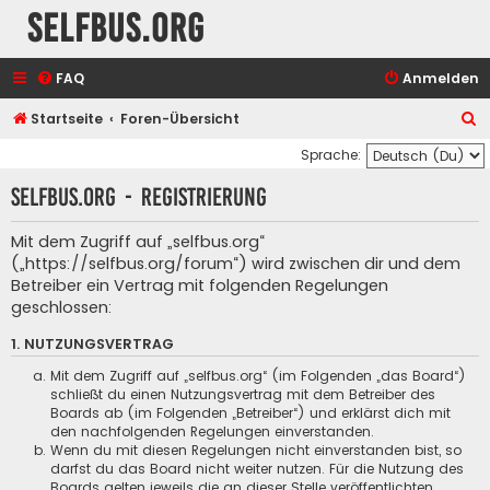
selfbus.org
FAQ
Anmelden
S
Startseite
Foren-Übersicht
u
Sprache:
c
selfbus.org - Registrierung
h
e
Mit dem Zugriff auf „selfbus.org“
(„https://selfbus.org/forum“) wird zwischen dir und dem
Betreiber ein Vertrag mit folgenden Regelungen
geschlossen:
1. NUTZUNGSVERTRAG
Mit dem Zugriff auf „selfbus.org“ (im Folgenden „das Board“)
schließt du einen Nutzungsvertrag mit dem Betreiber des
Boards ab (im Folgenden „Betreiber“) und erklärst dich mit
den nachfolgenden Regelungen einverstanden.
Wenn du mit diesen Regelungen nicht einverstanden bist, so
darfst du das Board nicht weiter nutzen. Für die Nutzung des
Boards gelten jeweils die an dieser Stelle veröffentlichten