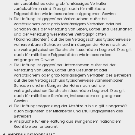
ein vorsätzliches oder grob fahrlässiges Verhalten
zurückzuführen sind. Dies gilt auch für mittelbare
Folgeschäden wie insbesondere entgangenen Gewinn.
Die Haftung ist gegenüber Verbrauchern außer bei
vorsätzlichem oder grob fahrlässigem Verhalten oder bei
Schäden aus der Verletzung von Leben, Körper und Gesundheit
und der Verletzung wesentlicher Vertragspflichten
(Kardinalpflichten) auf die bei Vertragsschluss typischerweise
vorhersehbaren Schäden und im übrigen der Höhe nach auf
die vertragstypischen Durchschnittsschäden begrenzt. Dies gilt
auch für mittelbare Folgeschäden wie insbesondere
entgangenen Gewinn.
Die Haftung ist gegenüber Unternehmern außer bei der
Verletzung von Leben, Körper und Gesundheit oder
vorsätzlichem oder grob fahrlässigem Verhalten des Betreibers
auf die bei Vertragsschluss typischerweise vorhersehbaren
Schäden und im Übrigen der Höhe nach auf die
vertragstypischen Durchschnittsschäden begrenzt. Dies gilt
auch für mittelbare Schäden, insbesondere entgangenen
Gewinn.
Die Haftungsbegrenzung der Absätze a bis c gilt sinngemäß
auch zugunsten der Mitarbeiter und Erfüllungsgehilfen des
Betreibers.
Ansprüche für eine Haftung aus zwingendem nationalem
Recht bleiben unberührt.
6. ÄNDERUNGSVORBEHALT