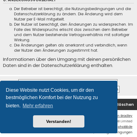
Der Betreiber ist berechtigt, die Nutzungsbedingungen und die
Datenschutzerklärung zu ändern. Die Änderung wird dem
Nutzer per E-Mail mitgeteilt.
Der Nutzer ist berechtigt, den Änderungen zu widersprechen. Im
Falle des Widerspruchs erlischt das zwischen dem Betreiber
und dem Nutzer bestehende Vertragsverhältnis mit sofortiger
Wirkung.
Die Änderungen gelten als anerkannt und verbindlich, wenn
der Nutzer den Änderungen zugestimmt hat.
Informationen über den Umgang mit deinen persönlichen
Daten sind in der Datenschutzerklärung enthalten.
Diese Website nutzt Cookies, um dir den
bestmöglichen Komfort bei der Nutzung zu
Startseite
Foren-Übersicht
Alle Cookies löschen
bieten.
Mehr erfahren
Flat Style by
Ian Bradley
Powered by
phpBB
® Forum Software © phpBB Limited
Verstanden!
Deutsche Übersetzung durch
phpBB.de
Datenschutz
|
Nutzungsbedingungen