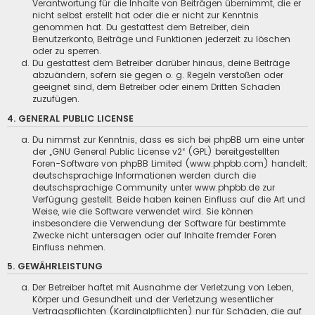
Verantwortung für die Inhalte von Beiträgen übernimmt, die er
nicht selbst erstellt hat oder die er nicht zur Kenntnis
genommen hat. Du gestattest dem Betreiber, dein
Benutzerkonto, Beiträge und Funktionen jederzeit zu löschen
oder zu sperren.
Du gestattest dem Betreiber darüber hinaus, deine Beiträge
abzuändern, sofern sie gegen o. g. Regeln verstoßen oder
geeignet sind, dem Betreiber oder einem Dritten Schaden
zuzufügen.
4. GENERAL PUBLIC LICENSE
Du nimmst zur Kenntnis, dass es sich bei phpBB um eine unter
der „
GNU General Public License v2
“ (GPL) bereitgestellten
Foren-Software von phpBB Limited (www.phpbb.com) handelt;
deutschsprachige Informationen werden durch die
deutschsprachige Community unter www.phpbb.de zur
Verfügung gestellt. Beide haben keinen Einfluss auf die Art und
Weise, wie die Software verwendet wird. Sie können
insbesondere die Verwendung der Software für bestimmte
Zwecke nicht untersagen oder auf Inhalte fremder Foren
Einfluss nehmen.
5. GEWÄHRLEISTUNG
Der Betreiber haftet mit Ausnahme der Verletzung von Leben,
Körper und Gesundheit und der Verletzung wesentlicher
Vertragspflichten (Kardinalpflichten) nur für Schäden, die auf