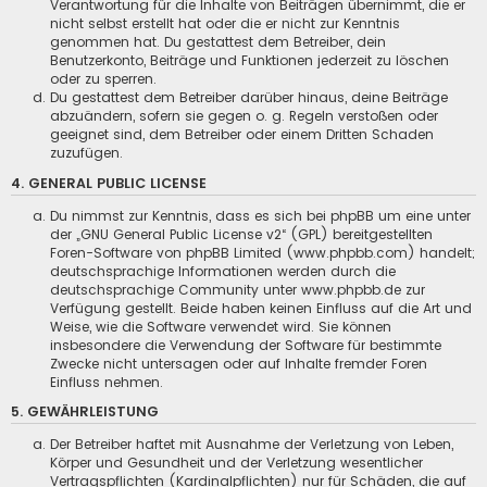
Verantwortung für die Inhalte von Beiträgen übernimmt, die er
nicht selbst erstellt hat oder die er nicht zur Kenntnis
genommen hat. Du gestattest dem Betreiber, dein
Benutzerkonto, Beiträge und Funktionen jederzeit zu löschen
oder zu sperren.
Du gestattest dem Betreiber darüber hinaus, deine Beiträge
abzuändern, sofern sie gegen o. g. Regeln verstoßen oder
geeignet sind, dem Betreiber oder einem Dritten Schaden
zuzufügen.
4. GENERAL PUBLIC LICENSE
Du nimmst zur Kenntnis, dass es sich bei phpBB um eine unter
der „
GNU General Public License v2
“ (GPL) bereitgestellten
Foren-Software von phpBB Limited (www.phpbb.com) handelt;
deutschsprachige Informationen werden durch die
deutschsprachige Community unter www.phpbb.de zur
Verfügung gestellt. Beide haben keinen Einfluss auf die Art und
Weise, wie die Software verwendet wird. Sie können
insbesondere die Verwendung der Software für bestimmte
Zwecke nicht untersagen oder auf Inhalte fremder Foren
Einfluss nehmen.
5. GEWÄHRLEISTUNG
Der Betreiber haftet mit Ausnahme der Verletzung von Leben,
Körper und Gesundheit und der Verletzung wesentlicher
Vertragspflichten (Kardinalpflichten) nur für Schäden, die auf