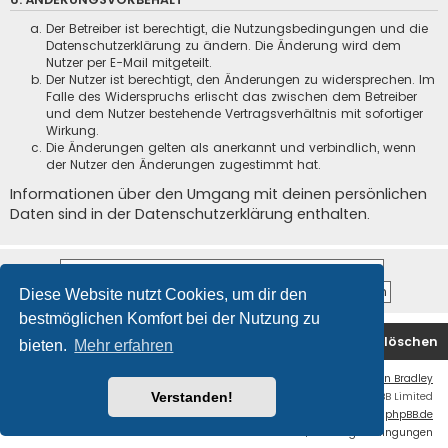
Der Betreiber ist berechtigt, die Nutzungsbedingungen und die
Datenschutzerklärung zu ändern. Die Änderung wird dem
Nutzer per E-Mail mitgeteilt.
Der Nutzer ist berechtigt, den Änderungen zu widersprechen. Im
Falle des Widerspruchs erlischt das zwischen dem Betreiber
und dem Nutzer bestehende Vertragsverhältnis mit sofortiger
Wirkung.
Die Änderungen gelten als anerkannt und verbindlich, wenn
der Nutzer den Änderungen zugestimmt hat.
Informationen über den Umgang mit deinen persönlichen
Daten sind in der Datenschutzerklärung enthalten.
Diese Website nutzt Cookies, um dir den
bestmöglichen Komfort bei der Nutzung zu
Startseite
Foren-Übersicht
Alle Cookies löschen
bieten.
Mehr erfahren
Flat Style by
Ian Bradley
Powered by
phpBB
® Forum Software © phpBB Limited
Verstanden!
Deutsche Übersetzung durch
phpBB.de
Datenschutz
|
Nutzungsbedingungen