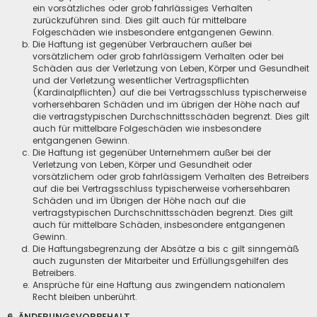
ein vorsätzliches oder grob fahrlässiges Verhalten
zurückzuführen sind. Dies gilt auch für mittelbare
Folgeschäden wie insbesondere entgangenen Gewinn.
Die Haftung ist gegenüber Verbrauchern außer bei
vorsätzlichem oder grob fahrlässigem Verhalten oder bei
Schäden aus der Verletzung von Leben, Körper und Gesundheit
und der Verletzung wesentlicher Vertragspflichten
(Kardinalpflichten) auf die bei Vertragsschluss typischerweise
vorhersehbaren Schäden und im übrigen der Höhe nach auf
die vertragstypischen Durchschnittsschäden begrenzt. Dies gilt
auch für mittelbare Folgeschäden wie insbesondere
entgangenen Gewinn.
Die Haftung ist gegenüber Unternehmern außer bei der
Verletzung von Leben, Körper und Gesundheit oder
vorsätzlichem oder grob fahrlässigem Verhalten des Betreibers
auf die bei Vertragsschluss typischerweise vorhersehbaren
Schäden und im Übrigen der Höhe nach auf die
vertragstypischen Durchschnittsschäden begrenzt. Dies gilt
auch für mittelbare Schäden, insbesondere entgangenen
Gewinn.
Die Haftungsbegrenzung der Absätze a bis c gilt sinngemäß
auch zugunsten der Mitarbeiter und Erfüllungsgehilfen des
Betreibers.
Ansprüche für eine Haftung aus zwingendem nationalem
Recht bleiben unberührt.
6. ÄNDERUNGSVORBEHALT