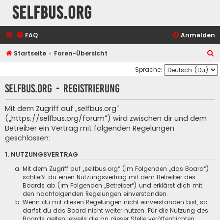
selfbus.org
FAQ
Anmelden
S
Startseite
Foren-Übersicht
u
Sprache:
c
selfbus.org - Registrierung
h
e
Mit dem Zugriff auf „selfbus.org“
(„https://selfbus.org/forum“) wird zwischen dir und dem
Betreiber ein Vertrag mit folgenden Regelungen
geschlossen:
1. NUTZUNGSVERTRAG
Mit dem Zugriff auf „selfbus.org“ (im Folgenden „das Board“)
schließt du einen Nutzungsvertrag mit dem Betreiber des
Boards ab (im Folgenden „Betreiber“) und erklärst dich mit
den nachfolgenden Regelungen einverstanden.
Wenn du mit diesen Regelungen nicht einverstanden bist, so
darfst du das Board nicht weiter nutzen. Für die Nutzung des
Boards gelten jeweils die an dieser Stelle veröffentlichten