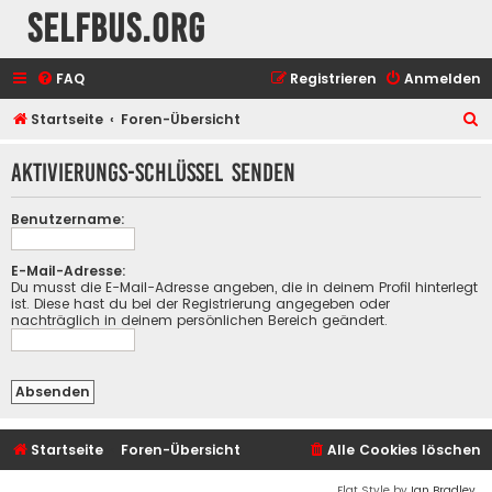
selfbus.org
FAQ
Registrieren
Anmelden
S
Startseite
Foren-Übersicht
u
Aktivierungs-Schlüssel senden
c
h
Benutzername:
e
E-Mail-Adresse:
Du musst die E-Mail-Adresse angeben, die in deinem Profil hinterlegt
ist. Diese hast du bei der Registrierung angegeben oder
nachträglich in deinem persönlichen Bereich geändert.
Startseite
Foren-Übersicht
Alle Cookies löschen
Flat Style by
Ian Bradley