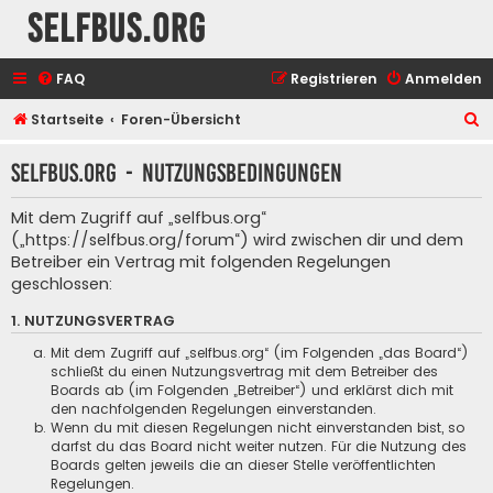
selfbus.org
FAQ
Registrieren
Anmelden
S
Startseite
Foren-Übersicht
u
selfbus.org - Nutzungsbedingungen
c
h
Mit dem Zugriff auf „selfbus.org“
e
(„https://selfbus.org/forum“) wird zwischen dir und dem
Betreiber ein Vertrag mit folgenden Regelungen
geschlossen:
1. NUTZUNGSVERTRAG
Mit dem Zugriff auf „selfbus.org“ (im Folgenden „das Board“)
schließt du einen Nutzungsvertrag mit dem Betreiber des
Boards ab (im Folgenden „Betreiber“) und erklärst dich mit
den nachfolgenden Regelungen einverstanden.
Wenn du mit diesen Regelungen nicht einverstanden bist, so
darfst du das Board nicht weiter nutzen. Für die Nutzung des
Boards gelten jeweils die an dieser Stelle veröffentlichten
Regelungen.