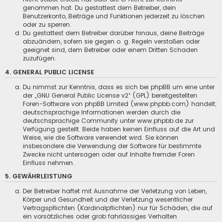
genommen hat. Du gestattest dem Betreiber, dein
Benutzerkonto, Beiträge und Funktionen jederzeit zu löschen
oder zu sperren.
Du gestattest dem Betreiber darüber hinaus, deine Beiträge
abzuändern, sofern sie gegen o. g. Regeln verstoßen oder
geeignet sind, dem Betreiber oder einem Dritten Schaden
zuzufügen.
4. GENERAL PUBLIC LICENSE
Du nimmst zur Kenntnis, dass es sich bei phpBB um eine unter
der „
GNU General Public License v2
“ (GPL) bereitgestellten
Foren-Software von phpBB Limited (www.phpbb.com) handelt;
deutschsprachige Informationen werden durch die
deutschsprachige Community unter www.phpbb.de zur
Verfügung gestellt. Beide haben keinen Einfluss auf die Art und
Weise, wie die Software verwendet wird. Sie können
insbesondere die Verwendung der Software für bestimmte
Zwecke nicht untersagen oder auf Inhalte fremder Foren
Einfluss nehmen.
5. GEWÄHRLEISTUNG
Der Betreiber haftet mit Ausnahme der Verletzung von Leben,
Körper und Gesundheit und der Verletzung wesentlicher
Vertragspflichten (Kardinalpflichten) nur für Schäden, die auf
ein vorsätzliches oder grob fahrlässiges Verhalten