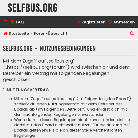
selfbus.org
FAQ
Registrieren
Anmelden
S
Startseite
Foren-Übersicht
u
selfbus.org - Nutzungsbedingungen
c
h
Mit dem Zugriff auf „selfbus.org“
e
(„https://selfbus.org/forum“) wird zwischen dir und dem
Betreiber ein Vertrag mit folgenden Regelungen
geschlossen:
1. NUTZUNGSVERTRAG
Mit dem Zugriff auf „selfbus.org“ (im Folgenden „das Board“)
schließt du einen Nutzungsvertrag mit dem Betreiber des
Boards ab (im Folgenden „Betreiber“) und erklärst dich mit
den nachfolgenden Regelungen einverstanden.
Wenn du mit diesen Regelungen nicht einverstanden bist, so
darfst du das Board nicht weiter nutzen. Für die Nutzung des
Boards gelten jeweils die an dieser Stelle veröffentlichten
Regelungen.