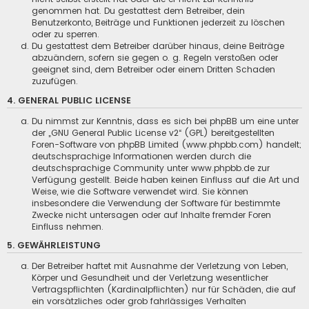
genommen hat. Du gestattest dem Betreiber, dein
Benutzerkonto, Beiträge und Funktionen jederzeit zu löschen
oder zu sperren.
Du gestattest dem Betreiber darüber hinaus, deine Beiträge
abzuändern, sofern sie gegen o. g. Regeln verstoßen oder
geeignet sind, dem Betreiber oder einem Dritten Schaden
zuzufügen.
4. GENERAL PUBLIC LICENSE
Du nimmst zur Kenntnis, dass es sich bei phpBB um eine unter
der „
GNU General Public License v2
“ (GPL) bereitgestellten
Foren-Software von phpBB Limited (www.phpbb.com) handelt;
deutschsprachige Informationen werden durch die
deutschsprachige Community unter www.phpbb.de zur
Verfügung gestellt. Beide haben keinen Einfluss auf die Art und
Weise, wie die Software verwendet wird. Sie können
insbesondere die Verwendung der Software für bestimmte
Zwecke nicht untersagen oder auf Inhalte fremder Foren
Einfluss nehmen.
5. GEWÄHRLEISTUNG
Der Betreiber haftet mit Ausnahme der Verletzung von Leben,
Körper und Gesundheit und der Verletzung wesentlicher
Vertragspflichten (Kardinalpflichten) nur für Schäden, die auf
ein vorsätzliches oder grob fahrlässiges Verhalten