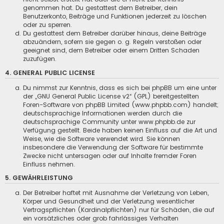
genommen hat. Du gestattest dem Betreiber, dein
Benutzerkonto, Beiträge und Funktionen jederzeit zu löschen
oder zu sperren.
Du gestattest dem Betreiber darüber hinaus, deine Beiträge
abzuändern, sofern sie gegen o. g. Regeln verstoßen oder
geeignet sind, dem Betreiber oder einem Dritten Schaden
zuzufügen.
4. GENERAL PUBLIC LICENSE
Du nimmst zur Kenntnis, dass es sich bei phpBB um eine unter
der „
GNU General Public License v2
“ (GPL) bereitgestellten
Foren-Software von phpBB Limited (www.phpbb.com) handelt;
deutschsprachige Informationen werden durch die
deutschsprachige Community unter www.phpbb.de zur
Verfügung gestellt. Beide haben keinen Einfluss auf die Art und
Weise, wie die Software verwendet wird. Sie können
insbesondere die Verwendung der Software für bestimmte
Zwecke nicht untersagen oder auf Inhalte fremder Foren
Einfluss nehmen.
5. GEWÄHRLEISTUNG
Der Betreiber haftet mit Ausnahme der Verletzung von Leben,
Körper und Gesundheit und der Verletzung wesentlicher
Vertragspflichten (Kardinalpflichten) nur für Schäden, die auf
ein vorsätzliches oder grob fahrlässiges Verhalten