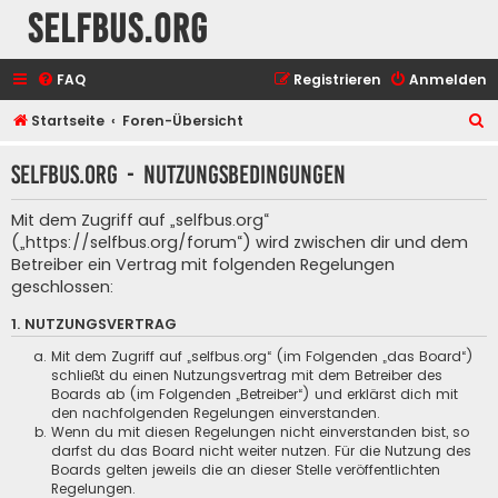
selfbus.org
FAQ
Registrieren
Anmelden
S
Startseite
Foren-Übersicht
u
selfbus.org - Nutzungsbedingungen
c
h
Mit dem Zugriff auf „selfbus.org“
e
(„https://selfbus.org/forum“) wird zwischen dir und dem
Betreiber ein Vertrag mit folgenden Regelungen
geschlossen:
1. NUTZUNGSVERTRAG
Mit dem Zugriff auf „selfbus.org“ (im Folgenden „das Board“)
schließt du einen Nutzungsvertrag mit dem Betreiber des
Boards ab (im Folgenden „Betreiber“) und erklärst dich mit
den nachfolgenden Regelungen einverstanden.
Wenn du mit diesen Regelungen nicht einverstanden bist, so
darfst du das Board nicht weiter nutzen. Für die Nutzung des
Boards gelten jeweils die an dieser Stelle veröffentlichten
Regelungen.