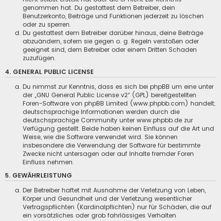
genommen hat. Du gestattest dem Betreiber, dein
Benutzerkonto, Beiträge und Funktionen jederzeit zu löschen
oder zu sperren.
Du gestattest dem Betreiber darüber hinaus, deine Beiträge
abzuändern, sofern sie gegen o. g. Regeln verstoßen oder
geeignet sind, dem Betreiber oder einem Dritten Schaden
zuzufügen.
4. GENERAL PUBLIC LICENSE
Du nimmst zur Kenntnis, dass es sich bei phpBB um eine unter
der „
GNU General Public License v2
“ (GPL) bereitgestellten
Foren-Software von phpBB Limited (www.phpbb.com) handelt;
deutschsprachige Informationen werden durch die
deutschsprachige Community unter www.phpbb.de zur
Verfügung gestellt. Beide haben keinen Einfluss auf die Art und
Weise, wie die Software verwendet wird. Sie können
insbesondere die Verwendung der Software für bestimmte
Zwecke nicht untersagen oder auf Inhalte fremder Foren
Einfluss nehmen.
5. GEWÄHRLEISTUNG
Der Betreiber haftet mit Ausnahme der Verletzung von Leben,
Körper und Gesundheit und der Verletzung wesentlicher
Vertragspflichten (Kardinalpflichten) nur für Schäden, die auf
ein vorsätzliches oder grob fahrlässiges Verhalten