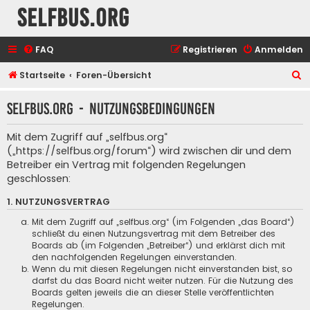
selfbus.org
FAQ
Registrieren
Anmelden
S
Startseite
Foren-Übersicht
u
selfbus.org - Nutzungsbedingungen
c
h
Mit dem Zugriff auf „selfbus.org“
e
(„https://selfbus.org/forum“) wird zwischen dir und dem
Betreiber ein Vertrag mit folgenden Regelungen
geschlossen:
1. NUTZUNGSVERTRAG
Mit dem Zugriff auf „selfbus.org“ (im Folgenden „das Board“)
schließt du einen Nutzungsvertrag mit dem Betreiber des
Boards ab (im Folgenden „Betreiber“) und erklärst dich mit
den nachfolgenden Regelungen einverstanden.
Wenn du mit diesen Regelungen nicht einverstanden bist, so
darfst du das Board nicht weiter nutzen. Für die Nutzung des
Boards gelten jeweils die an dieser Stelle veröffentlichten
Regelungen.