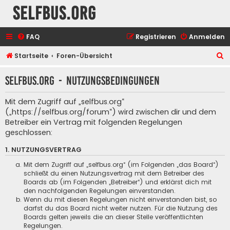
selfbus.org
FAQ
Registrieren
Anmelden
S
Startseite
Foren-Übersicht
u
selfbus.org - Nutzungsbedingungen
c
h
Mit dem Zugriff auf „selfbus.org“
e
(„https://selfbus.org/forum“) wird zwischen dir und dem
Betreiber ein Vertrag mit folgenden Regelungen
geschlossen:
1. NUTZUNGSVERTRAG
Mit dem Zugriff auf „selfbus.org“ (im Folgenden „das Board“)
schließt du einen Nutzungsvertrag mit dem Betreiber des
Boards ab (im Folgenden „Betreiber“) und erklärst dich mit
den nachfolgenden Regelungen einverstanden.
Wenn du mit diesen Regelungen nicht einverstanden bist, so
darfst du das Board nicht weiter nutzen. Für die Nutzung des
Boards gelten jeweils die an dieser Stelle veröffentlichten
Regelungen.