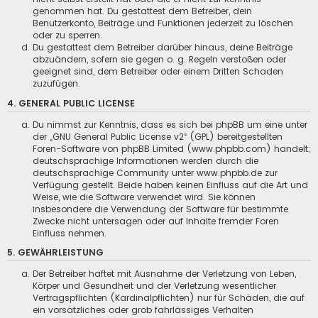
genommen hat. Du gestattest dem Betreiber, dein
Benutzerkonto, Beiträge und Funktionen jederzeit zu löschen
oder zu sperren.
Du gestattest dem Betreiber darüber hinaus, deine Beiträge
abzuändern, sofern sie gegen o. g. Regeln verstoßen oder
geeignet sind, dem Betreiber oder einem Dritten Schaden
zuzufügen.
4. GENERAL PUBLIC LICENSE
Du nimmst zur Kenntnis, dass es sich bei phpBB um eine unter
der „
GNU General Public License v2
“ (GPL) bereitgestellten
Foren-Software von phpBB Limited (www.phpbb.com) handelt;
deutschsprachige Informationen werden durch die
deutschsprachige Community unter www.phpbb.de zur
Verfügung gestellt. Beide haben keinen Einfluss auf die Art und
Weise, wie die Software verwendet wird. Sie können
insbesondere die Verwendung der Software für bestimmte
Zwecke nicht untersagen oder auf Inhalte fremder Foren
Einfluss nehmen.
5. GEWÄHRLEISTUNG
Der Betreiber haftet mit Ausnahme der Verletzung von Leben,
Körper und Gesundheit und der Verletzung wesentlicher
Vertragspflichten (Kardinalpflichten) nur für Schäden, die auf
ein vorsätzliches oder grob fahrlässiges Verhalten