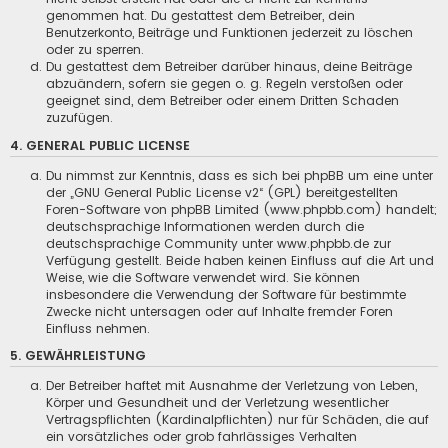
genommen hat. Du gestattest dem Betreiber, dein
Benutzerkonto, Beiträge und Funktionen jederzeit zu löschen
oder zu sperren.
Du gestattest dem Betreiber darüber hinaus, deine Beiträge
abzuändern, sofern sie gegen o. g. Regeln verstoßen oder
geeignet sind, dem Betreiber oder einem Dritten Schaden
zuzufügen.
4. GENERAL PUBLIC LICENSE
Du nimmst zur Kenntnis, dass es sich bei phpBB um eine unter
der „
GNU General Public License v2
“ (GPL) bereitgestellten
Foren-Software von phpBB Limited (www.phpbb.com) handelt;
deutschsprachige Informationen werden durch die
deutschsprachige Community unter www.phpbb.de zur
Verfügung gestellt. Beide haben keinen Einfluss auf die Art und
Weise, wie die Software verwendet wird. Sie können
insbesondere die Verwendung der Software für bestimmte
Zwecke nicht untersagen oder auf Inhalte fremder Foren
Einfluss nehmen.
5. GEWÄHRLEISTUNG
Der Betreiber haftet mit Ausnahme der Verletzung von Leben,
Körper und Gesundheit und der Verletzung wesentlicher
Vertragspflichten (Kardinalpflichten) nur für Schäden, die auf
ein vorsätzliches oder grob fahrlässiges Verhalten