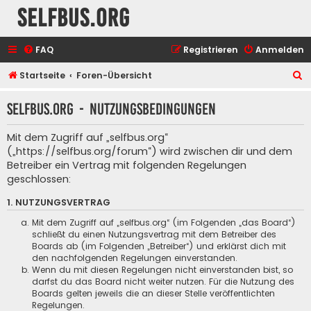
selfbus.org
FAQ
Registrieren
Anmelden
S
Startseite
Foren-Übersicht
u
selfbus.org - Nutzungsbedingungen
c
h
Mit dem Zugriff auf „selfbus.org“
e
(„https://selfbus.org/forum“) wird zwischen dir und dem
Betreiber ein Vertrag mit folgenden Regelungen
geschlossen:
1. NUTZUNGSVERTRAG
Mit dem Zugriff auf „selfbus.org“ (im Folgenden „das Board“)
schließt du einen Nutzungsvertrag mit dem Betreiber des
Boards ab (im Folgenden „Betreiber“) und erklärst dich mit
den nachfolgenden Regelungen einverstanden.
Wenn du mit diesen Regelungen nicht einverstanden bist, so
darfst du das Board nicht weiter nutzen. Für die Nutzung des
Boards gelten jeweils die an dieser Stelle veröffentlichten
Regelungen.