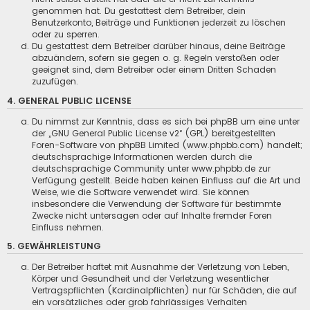
genommen hat. Du gestattest dem Betreiber, dein
Benutzerkonto, Beiträge und Funktionen jederzeit zu löschen
oder zu sperren.
Du gestattest dem Betreiber darüber hinaus, deine Beiträge
abzuändern, sofern sie gegen o. g. Regeln verstoßen oder
geeignet sind, dem Betreiber oder einem Dritten Schaden
zuzufügen.
4. GENERAL PUBLIC LICENSE
Du nimmst zur Kenntnis, dass es sich bei phpBB um eine unter
der „
GNU General Public License v2
“ (GPL) bereitgestellten
Foren-Software von phpBB Limited (www.phpbb.com) handelt;
deutschsprachige Informationen werden durch die
deutschsprachige Community unter www.phpbb.de zur
Verfügung gestellt. Beide haben keinen Einfluss auf die Art und
Weise, wie die Software verwendet wird. Sie können
insbesondere die Verwendung der Software für bestimmte
Zwecke nicht untersagen oder auf Inhalte fremder Foren
Einfluss nehmen.
5. GEWÄHRLEISTUNG
Der Betreiber haftet mit Ausnahme der Verletzung von Leben,
Körper und Gesundheit und der Verletzung wesentlicher
Vertragspflichten (Kardinalpflichten) nur für Schäden, die auf
ein vorsätzliches oder grob fahrlässiges Verhalten