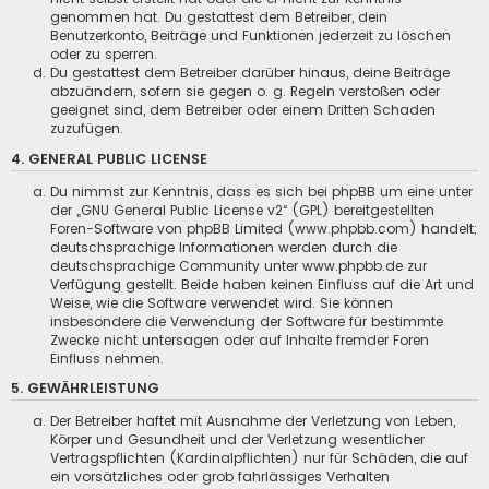
genommen hat. Du gestattest dem Betreiber, dein
Benutzerkonto, Beiträge und Funktionen jederzeit zu löschen
oder zu sperren.
Du gestattest dem Betreiber darüber hinaus, deine Beiträge
abzuändern, sofern sie gegen o. g. Regeln verstoßen oder
geeignet sind, dem Betreiber oder einem Dritten Schaden
zuzufügen.
4. GENERAL PUBLIC LICENSE
Du nimmst zur Kenntnis, dass es sich bei phpBB um eine unter
der „
GNU General Public License v2
“ (GPL) bereitgestellten
Foren-Software von phpBB Limited (www.phpbb.com) handelt;
deutschsprachige Informationen werden durch die
deutschsprachige Community unter www.phpbb.de zur
Verfügung gestellt. Beide haben keinen Einfluss auf die Art und
Weise, wie die Software verwendet wird. Sie können
insbesondere die Verwendung der Software für bestimmte
Zwecke nicht untersagen oder auf Inhalte fremder Foren
Einfluss nehmen.
5. GEWÄHRLEISTUNG
Der Betreiber haftet mit Ausnahme der Verletzung von Leben,
Körper und Gesundheit und der Verletzung wesentlicher
Vertragspflichten (Kardinalpflichten) nur für Schäden, die auf
ein vorsätzliches oder grob fahrlässiges Verhalten