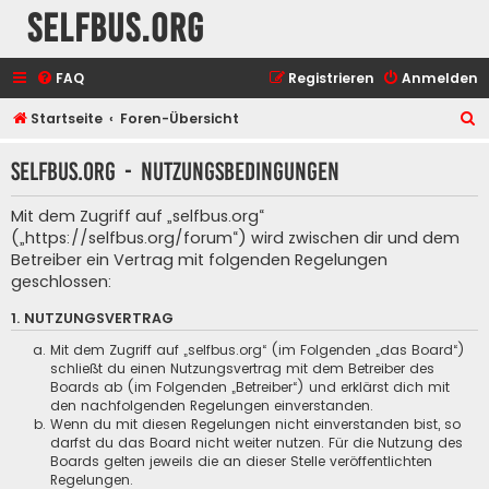
selfbus.org
FAQ
Registrieren
Anmelden
S
Startseite
Foren-Übersicht
u
selfbus.org - Nutzungsbedingungen
c
h
Mit dem Zugriff auf „selfbus.org“
e
(„https://selfbus.org/forum“) wird zwischen dir und dem
Betreiber ein Vertrag mit folgenden Regelungen
geschlossen:
1. NUTZUNGSVERTRAG
Mit dem Zugriff auf „selfbus.org“ (im Folgenden „das Board“)
schließt du einen Nutzungsvertrag mit dem Betreiber des
Boards ab (im Folgenden „Betreiber“) und erklärst dich mit
den nachfolgenden Regelungen einverstanden.
Wenn du mit diesen Regelungen nicht einverstanden bist, so
darfst du das Board nicht weiter nutzen. Für die Nutzung des
Boards gelten jeweils die an dieser Stelle veröffentlichten
Regelungen.