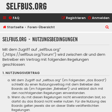
selfbus.org
FAQ
Registrieren
Anmelden
S
Startseite
Foren-Übersicht
u
selfbus.org - Nutzungsbedingungen
c
h
Mit dem Zugriff auf „selfbus.org“
e
(„https://selfbus.org/forum“) wird zwischen dir und dem
Betreiber ein Vertrag mit folgenden Regelungen
geschlossen:
1. NUTZUNGSVERTRAG
Mit dem Zugriff auf „selfbus.org“ (im Folgenden „das Board“)
schließt du einen Nutzungsvertrag mit dem Betreiber des
Boards ab (im Folgenden „Betreiber“) und erklärst dich mit
den nachfolgenden Regelungen einverstanden.
Wenn du mit diesen Regelungen nicht einverstanden bist, so
darfst du das Board nicht weiter nutzen. Für die Nutzung des
Boards gelten jeweils die an dieser Stelle veröffentlichten
Regelungen.