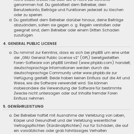
genommen hat. Du gestattest dem Betreiber, dein
Benutzerkonto, Beiträge und Funktionen jederzeit zu löschen
oder zu sperren.
Du gestattest dem Betreiber darüber hinaus, deine Beiträge
abzuändern, sofern sie gegen o. g. Regeln verstoßen oder
geeignet sind, dem Betreiber oder einem Dritten Schaden
zuzufügen.
4. GENERAL PUBLIC LICENSE
Du nimmst zur Kenntnis, dass es sich bei phpBB um eine unter
der „
GNU General Public License v2
“ (GPL) bereitgestellten
Foren-Software von phpBB Limited (www.phpbb.com) handelt;
deutschsprachige Informationen werden durch die
deutschsprachige Community unter www.phpbb.de zur
Verfügung gestellt. Beide haben keinen Einfluss auf die Art und
Weise, wie die Software verwendet wird. Sie können
insbesondere die Verwendung der Software für bestimmte
Zwecke nicht untersagen oder auf Inhalte fremder Foren
Einfluss nehmen.
5. GEWÄHRLEISTUNG
Der Betreiber haftet mit Ausnahme der Verletzung von Leben,
Körper und Gesundheit und der Verletzung wesentlicher
Vertragspflichten (Kardinalpflichten) nur für Schäden, die auf
ein vorsätzliches oder grob fahrlässiges Verhalten