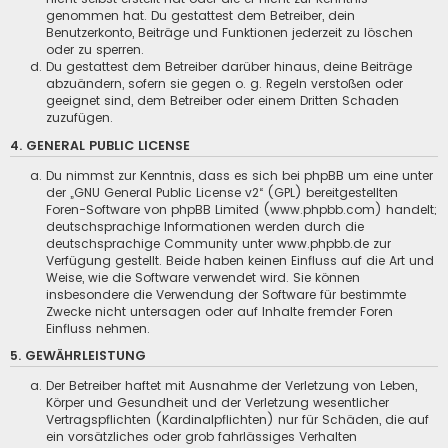
genommen hat. Du gestattest dem Betreiber, dein
Benutzerkonto, Beiträge und Funktionen jederzeit zu löschen
oder zu sperren.
Du gestattest dem Betreiber darüber hinaus, deine Beiträge
abzuändern, sofern sie gegen o. g. Regeln verstoßen oder
geeignet sind, dem Betreiber oder einem Dritten Schaden
zuzufügen.
4. GENERAL PUBLIC LICENSE
Du nimmst zur Kenntnis, dass es sich bei phpBB um eine unter
der „
GNU General Public License v2
“ (GPL) bereitgestellten
Foren-Software von phpBB Limited (www.phpbb.com) handelt;
deutschsprachige Informationen werden durch die
deutschsprachige Community unter www.phpbb.de zur
Verfügung gestellt. Beide haben keinen Einfluss auf die Art und
Weise, wie die Software verwendet wird. Sie können
insbesondere die Verwendung der Software für bestimmte
Zwecke nicht untersagen oder auf Inhalte fremder Foren
Einfluss nehmen.
5. GEWÄHRLEISTUNG
Der Betreiber haftet mit Ausnahme der Verletzung von Leben,
Körper und Gesundheit und der Verletzung wesentlicher
Vertragspflichten (Kardinalpflichten) nur für Schäden, die auf
ein vorsätzliches oder grob fahrlässiges Verhalten