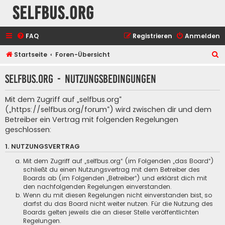
selfbus.org
FAQ
Registrieren
Anmelden
S
Startseite
Foren-Übersicht
u
selfbus.org - Nutzungsbedingungen
c
h
Mit dem Zugriff auf „selfbus.org“
e
(„https://selfbus.org/forum“) wird zwischen dir und dem
Betreiber ein Vertrag mit folgenden Regelungen
geschlossen:
1. NUTZUNGSVERTRAG
Mit dem Zugriff auf „selfbus.org“ (im Folgenden „das Board“)
schließt du einen Nutzungsvertrag mit dem Betreiber des
Boards ab (im Folgenden „Betreiber“) und erklärst dich mit
den nachfolgenden Regelungen einverstanden.
Wenn du mit diesen Regelungen nicht einverstanden bist, so
darfst du das Board nicht weiter nutzen. Für die Nutzung des
Boards gelten jeweils die an dieser Stelle veröffentlichten
Regelungen.