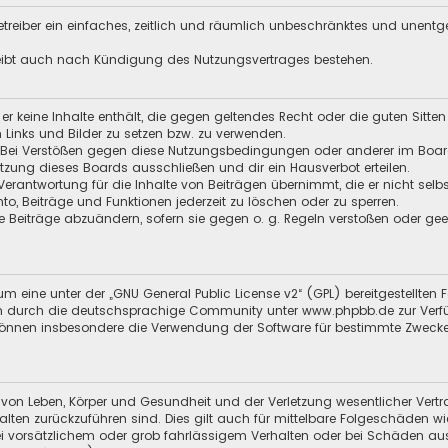
 Betreiber ein einfaches, zeitlich und räumlich unbeschränktes und unent
leibt auch nach Kündigung des Nutzungsvertrages bestehen.
s er keine Inhalte enthält, die gegen geltendes Recht oder die guten Sitt
n Links und Bilder zu setzen bzw. zu verwenden.
 Bei Verstößen gegen diese Nutzungsbedingungen oder anderer im Board 
ung dieses Boards ausschließen und dir ein Hausverbot erteilen.
Verantwortung für die Inhalte von Beiträgen übernimmt, die er nicht selb
nto, Beiträge und Funktionen jederzeit zu löschen oder zu sperren.
e Beiträge abzuändern, sofern sie gegen o. g. Regeln verstoßen oder ge
m eine unter der „
GNU General Public License v2
“ (GPL) bereitgestellt
 durch die deutschsprachige Community unter www.phpbb.de zur Verfügun
 können insbesondere die Verwendung der Software für bestimmte Zwecke
 von Leben, Körper und Gesundheit und der Verletzung wesentlicher Vertra
halten zurückzuführen sind. Dies gilt auch für mittelbare Folgeschäden
i vorsätzlichem oder grob fahrlässigem Verhalten oder bei Schäden au