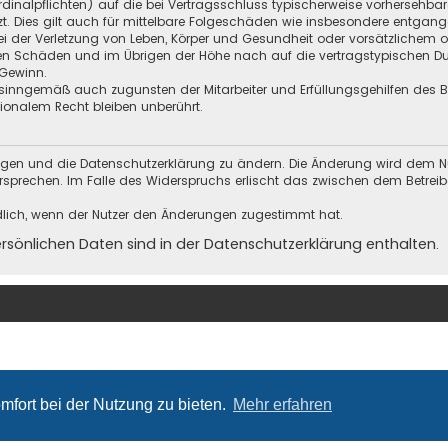
Kardinalpflichten) auf die bei Vertragsschluss typischerweise vorherseh
t. Dies gilt auch für mittelbare Folgeschäden wie insbesondere entgan
i der Verletzung von Leben, Körper und Gesundheit oder vorsätzlichem o
en Schäden und im Übrigen der Höhe nach auf die vertragstypischen Dur
Gewinn.
sinngemäß auch zugunsten der Mitarbeiter und Erfüllungsgehilfen des Be
onalem Recht bleiben unberührt.
ungen und die Datenschutzerklärung zu ändern. Die Änderung wird dem Nutz
ersprechen. Im Falle des Widerspruchs erlischt das zwischen dem Betrei
dlich, wenn der Nutzer den Änderungen zugestimmt hat.
önlichen Daten sind in der Datenschutzerklärung enthalten.
mfort bei der Nutzung zu bieten.
Mehr erfahren