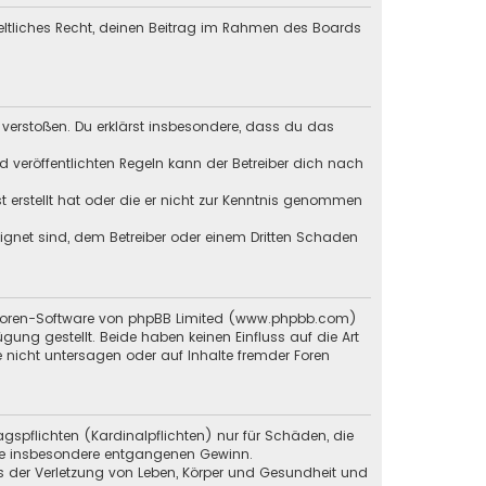
geltliches Recht, deinen Beitrag im Rahmen des Boards
en verstoßen. Du erklärst insbesondere, dass du das
veröffentlichten Regeln kann der Betreiber dich nach
st erstellt hat oder die er nicht zur Kenntnis genommen
eignet sind, dem Betreiber oder einem Dritten Schaden
en Foren-Software von phpBB Limited (www.phpbb.com)
g gestellt. Beide haben keinen Einfluss auf die Art
 nicht untersagen oder auf Inhalte fremder Foren
gspflichten (Kardinalpflichten) nur für Schäden, die
 wie insbesondere entgangenen Gewinn.
s der Verletzung von Leben, Körper und Gesundheit und