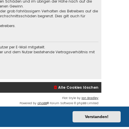
baren Schäden und im übrigen der Höhe nach auf die
genen Gewinn.
der grob fahrlässigem Verhalten des Betreibers auf die
chschnittsschäden begrenzt. Dies gilt auch für
treibers.
er per E-Mail mitgeteilt.
ber und dem Nutzer bestehende Vertragsverhältnis mit
Alle Cookies löschen
Flat Style by
Ian Bradley
Powered by
phpBB
® Forum Software © phpBB Limited
Deutsche Übersetzung durch
phpBB.de
Datenschutz
|
Nutzungsbedingungen
Verstanden!