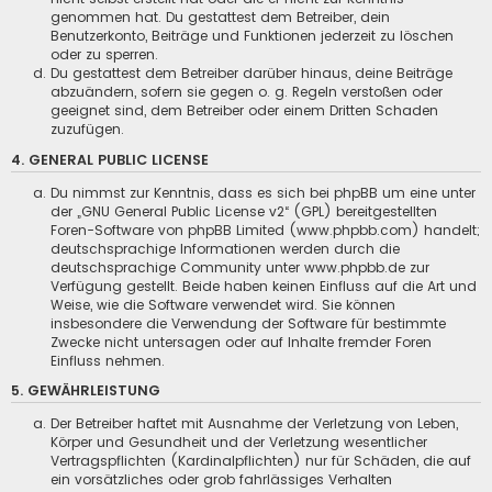
genommen hat. Du gestattest dem Betreiber, dein
Benutzerkonto, Beiträge und Funktionen jederzeit zu löschen
oder zu sperren.
Du gestattest dem Betreiber darüber hinaus, deine Beiträge
abzuändern, sofern sie gegen o. g. Regeln verstoßen oder
geeignet sind, dem Betreiber oder einem Dritten Schaden
zuzufügen.
4. GENERAL PUBLIC LICENSE
Du nimmst zur Kenntnis, dass es sich bei phpBB um eine unter
der „
GNU General Public License v2
“ (GPL) bereitgestellten
Foren-Software von phpBB Limited (www.phpbb.com) handelt;
deutschsprachige Informationen werden durch die
deutschsprachige Community unter www.phpbb.de zur
Verfügung gestellt. Beide haben keinen Einfluss auf die Art und
Weise, wie die Software verwendet wird. Sie können
insbesondere die Verwendung der Software für bestimmte
Zwecke nicht untersagen oder auf Inhalte fremder Foren
Einfluss nehmen.
5. GEWÄHRLEISTUNG
Der Betreiber haftet mit Ausnahme der Verletzung von Leben,
Körper und Gesundheit und der Verletzung wesentlicher
Vertragspflichten (Kardinalpflichten) nur für Schäden, die auf
ein vorsätzliches oder grob fahrlässiges Verhalten