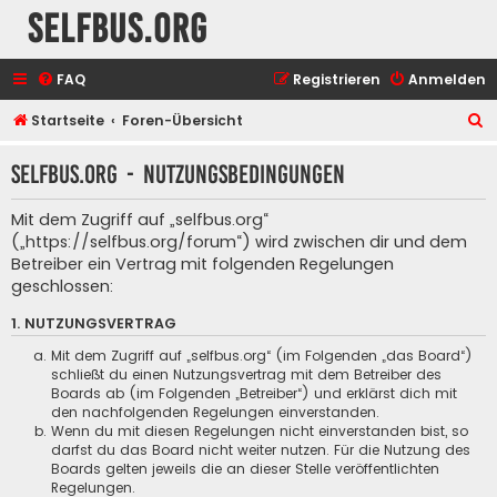
selfbus.org
FAQ
Registrieren
Anmelden
S
Startseite
Foren-Übersicht
u
selfbus.org - Nutzungsbedingungen
c
h
Mit dem Zugriff auf „selfbus.org“
e
(„https://selfbus.org/forum“) wird zwischen dir und dem
Betreiber ein Vertrag mit folgenden Regelungen
geschlossen:
1. NUTZUNGSVERTRAG
Mit dem Zugriff auf „selfbus.org“ (im Folgenden „das Board“)
schließt du einen Nutzungsvertrag mit dem Betreiber des
Boards ab (im Folgenden „Betreiber“) und erklärst dich mit
den nachfolgenden Regelungen einverstanden.
Wenn du mit diesen Regelungen nicht einverstanden bist, so
darfst du das Board nicht weiter nutzen. Für die Nutzung des
Boards gelten jeweils die an dieser Stelle veröffentlichten
Regelungen.