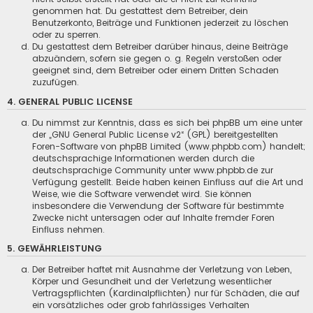
genommen hat. Du gestattest dem Betreiber, dein
Benutzerkonto, Beiträge und Funktionen jederzeit zu löschen
oder zu sperren.
Du gestattest dem Betreiber darüber hinaus, deine Beiträge
abzuändern, sofern sie gegen o. g. Regeln verstoßen oder
geeignet sind, dem Betreiber oder einem Dritten Schaden
zuzufügen.
4. GENERAL PUBLIC LICENSE
Du nimmst zur Kenntnis, dass es sich bei phpBB um eine unter
der „
GNU General Public License v2
“ (GPL) bereitgestellten
Foren-Software von phpBB Limited (www.phpbb.com) handelt;
deutschsprachige Informationen werden durch die
deutschsprachige Community unter www.phpbb.de zur
Verfügung gestellt. Beide haben keinen Einfluss auf die Art und
Weise, wie die Software verwendet wird. Sie können
insbesondere die Verwendung der Software für bestimmte
Zwecke nicht untersagen oder auf Inhalte fremder Foren
Einfluss nehmen.
5. GEWÄHRLEISTUNG
Der Betreiber haftet mit Ausnahme der Verletzung von Leben,
Körper und Gesundheit und der Verletzung wesentlicher
Vertragspflichten (Kardinalpflichten) nur für Schäden, die auf
ein vorsätzliches oder grob fahrlässiges Verhalten