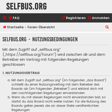
selfbus.org
FAQ
Registrieren
Anmelden
S
Startseite
Foren-Übersicht
u
selfbus.org - Nutzungsbedingungen
c
h
Mit dem Zugriff auf „selfbus.org“
e
(„https://selfbus.org/forum“) wird zwischen dir und dem
Betreiber ein Vertrag mit folgenden Regelungen
geschlossen:
1. NUTZUNGSVERTRAG
Mit dem Zugriff auf „selfbus.org“ (im Folgenden „das Board“)
schließt du einen Nutzungsvertrag mit dem Betreiber des
Boards ab (im Folgenden „Betreiber“) und erklärst dich mit
den nachfolgenden Regelungen einverstanden.
Wenn du mit diesen Regelungen nicht einverstanden bist, so
darfst du das Board nicht weiter nutzen. Für die Nutzung des
Boards gelten jeweils die an dieser Stelle veröffentlichten
Regelungen.