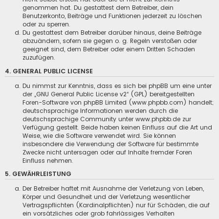
genommen hat. Du gestattest dem Betreiber, dein
Benutzerkonto, Beiträge und Funktionen jederzeit zu löschen
oder zu sperren.
Du gestattest dem Betreiber darüber hinaus, deine Beiträge
abzuändern, sofern sie gegen o. g. Regeln verstoßen oder
geeignet sind, dem Betreiber oder einem Dritten Schaden
zuzufügen.
4. GENERAL PUBLIC LICENSE
Du nimmst zur Kenntnis, dass es sich bei phpBB um eine unter
der „
GNU General Public License v2
“ (GPL) bereitgestellten
Foren-Software von phpBB Limited (www.phpbb.com) handelt;
deutschsprachige Informationen werden durch die
deutschsprachige Community unter www.phpbb.de zur
Verfügung gestellt. Beide haben keinen Einfluss auf die Art und
Weise, wie die Software verwendet wird. Sie können
insbesondere die Verwendung der Software für bestimmte
Zwecke nicht untersagen oder auf Inhalte fremder Foren
Einfluss nehmen.
5. GEWÄHRLEISTUNG
Der Betreiber haftet mit Ausnahme der Verletzung von Leben,
Körper und Gesundheit und der Verletzung wesentlicher
Vertragspflichten (Kardinalpflichten) nur für Schäden, die auf
ein vorsätzliches oder grob fahrlässiges Verhalten