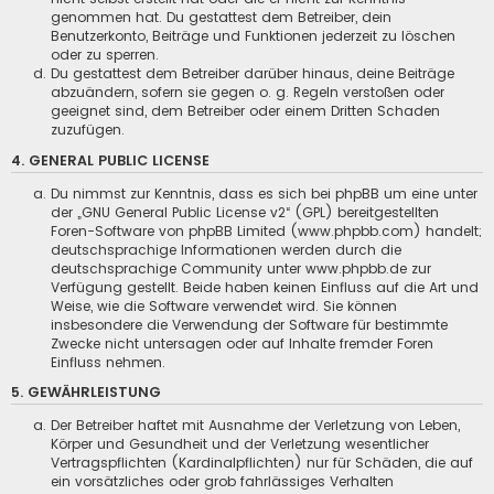
genommen hat. Du gestattest dem Betreiber, dein
Benutzerkonto, Beiträge und Funktionen jederzeit zu löschen
oder zu sperren.
Du gestattest dem Betreiber darüber hinaus, deine Beiträge
abzuändern, sofern sie gegen o. g. Regeln verstoßen oder
geeignet sind, dem Betreiber oder einem Dritten Schaden
zuzufügen.
4. GENERAL PUBLIC LICENSE
Du nimmst zur Kenntnis, dass es sich bei phpBB um eine unter
der „
GNU General Public License v2
“ (GPL) bereitgestellten
Foren-Software von phpBB Limited (www.phpbb.com) handelt;
deutschsprachige Informationen werden durch die
deutschsprachige Community unter www.phpbb.de zur
Verfügung gestellt. Beide haben keinen Einfluss auf die Art und
Weise, wie die Software verwendet wird. Sie können
insbesondere die Verwendung der Software für bestimmte
Zwecke nicht untersagen oder auf Inhalte fremder Foren
Einfluss nehmen.
5. GEWÄHRLEISTUNG
Der Betreiber haftet mit Ausnahme der Verletzung von Leben,
Körper und Gesundheit und der Verletzung wesentlicher
Vertragspflichten (Kardinalpflichten) nur für Schäden, die auf
ein vorsätzliches oder grob fahrlässiges Verhalten