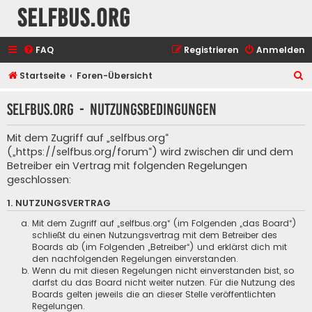
selfbus.org
FAQ
Registrieren
Anmelden
S
Startseite
Foren-Übersicht
u
selfbus.org - Nutzungsbedingungen
c
h
Mit dem Zugriff auf „selfbus.org“
e
(„https://selfbus.org/forum“) wird zwischen dir und dem
Betreiber ein Vertrag mit folgenden Regelungen
geschlossen:
1. NUTZUNGSVERTRAG
Mit dem Zugriff auf „selfbus.org“ (im Folgenden „das Board“)
schließt du einen Nutzungsvertrag mit dem Betreiber des
Boards ab (im Folgenden „Betreiber“) und erklärst dich mit
den nachfolgenden Regelungen einverstanden.
Wenn du mit diesen Regelungen nicht einverstanden bist, so
darfst du das Board nicht weiter nutzen. Für die Nutzung des
Boards gelten jeweils die an dieser Stelle veröffentlichten
Regelungen.