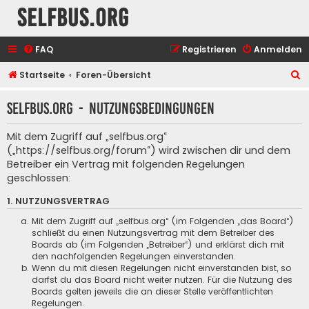
selfbus.org
FAQ
Registrieren
Anmelden
S
Startseite
Foren-Übersicht
u
selfbus.org - Nutzungsbedingungen
c
h
Mit dem Zugriff auf „selfbus.org“
e
(„https://selfbus.org/forum“) wird zwischen dir und dem
Betreiber ein Vertrag mit folgenden Regelungen
geschlossen:
1. NUTZUNGSVERTRAG
Mit dem Zugriff auf „selfbus.org“ (im Folgenden „das Board“)
schließt du einen Nutzungsvertrag mit dem Betreiber des
Boards ab (im Folgenden „Betreiber“) und erklärst dich mit
den nachfolgenden Regelungen einverstanden.
Wenn du mit diesen Regelungen nicht einverstanden bist, so
darfst du das Board nicht weiter nutzen. Für die Nutzung des
Boards gelten jeweils die an dieser Stelle veröffentlichten
Regelungen.