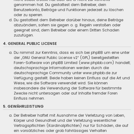
genommen hat. Du gestattest dem Betreiber, dein
Benutzerkonto, Beiträge und Funktionen jederzeit zu löschen
oder zu sperren.
Du gestattest dem Betreiber darüber hinaus, deine Beiträge
abzuändern, sofern sie gegen o. g. Regeln verstoßen oder
geeignet sind, dem Betreiber oder einem Dritten Schaden
zuzufügen.
4. GENERAL PUBLIC LICENSE
Du nimmst zur Kenntnis, dass es sich bei phpBB um eine unter
der „
GNU General Public License v2
“ (GPL) bereitgestellten
Foren-Software von phpBB Limited (www.phpbb.com) handelt;
deutschsprachige Informationen werden durch die
deutschsprachige Community unter www.phpbb.de zur
Verfügung gestellt. Beide haben keinen Einfluss auf die Art und
Weise, wie die Software verwendet wird. Sie können
insbesondere die Verwendung der Software für bestimmte
Zwecke nicht untersagen oder auf Inhalte fremder Foren
Einfluss nehmen.
5. GEWÄHRLEISTUNG
Der Betreiber haftet mit Ausnahme der Verletzung von Leben,
Körper und Gesundheit und der Verletzung wesentlicher
Vertragspflichten (Kardinalpflichten) nur für Schäden, die auf
ein vorsätzliches oder grob fahrlässiges Verhalten