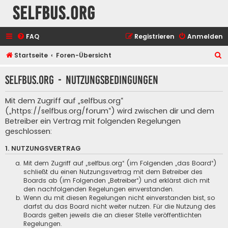
selfbus.org
FAQ
Registrieren
Anmelden
S
Startseite
Foren-Übersicht
u
selfbus.org - Nutzungsbedingungen
c
h
Mit dem Zugriff auf „selfbus.org“
e
(„https://selfbus.org/forum“) wird zwischen dir und dem
Betreiber ein Vertrag mit folgenden Regelungen
geschlossen:
1. NUTZUNGSVERTRAG
Mit dem Zugriff auf „selfbus.org“ (im Folgenden „das Board“)
schließt du einen Nutzungsvertrag mit dem Betreiber des
Boards ab (im Folgenden „Betreiber“) und erklärst dich mit
den nachfolgenden Regelungen einverstanden.
Wenn du mit diesen Regelungen nicht einverstanden bist, so
darfst du das Board nicht weiter nutzen. Für die Nutzung des
Boards gelten jeweils die an dieser Stelle veröffentlichten
Regelungen.