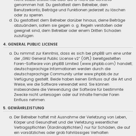
genommen hat. Du gestattest dem Betreiber, dein
Benutzerkonto, Beiträge und Funktionen jederzeit zu löschen
oder zu sperren.
Du gestattest dem Betreiber darüber hinaus, deine Beiträge
abzuändern, sofern sie gegen o. g. Regeln verstoßen oder
geeignet sind, dem Betreiber oder einem Dritten Schaden
zuzufügen.
4. GENERAL PUBLIC LICENSE
Du nimmst zur Kenntnis, dass es sich bei phpBB um eine unter
der „
GNU General Public License v2
“ (GPL) bereitgestellten
Foren-Software von phpBB Limited (www.phpbb.com) handelt;
deutschsprachige Informationen werden durch die
deutschsprachige Community unter www.phpbb.de zur
Verfügung gestellt. Beide haben keinen Einfluss auf die Art und
Weise, wie die Software verwendet wird. Sie können
insbesondere die Verwendung der Software für bestimmte
Zwecke nicht untersagen oder auf Inhalte fremder Foren
Einfluss nehmen.
5. GEWÄHRLEISTUNG
Der Betreiber haftet mit Ausnahme der Verletzung von Leben,
Körper und Gesundheit und der Verletzung wesentlicher
Vertragspflichten (Kardinalpflichten) nur für Schäden, die auf
ein vorsätzliches oder grob fahrlässiges Verhalten