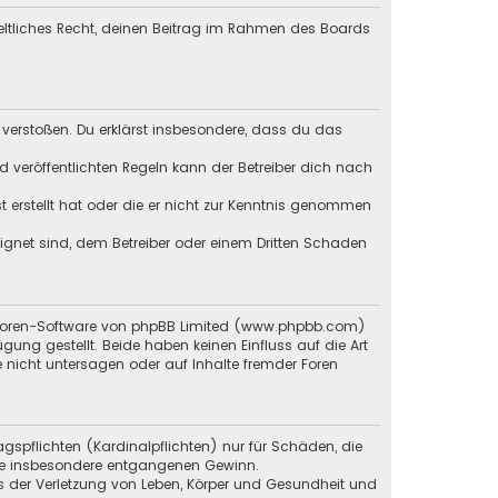
geltliches Recht, deinen Beitrag im Rahmen des Boards
en verstoßen. Du erklärst insbesondere, dass du das
veröffentlichten Regeln kann der Betreiber dich nach
st erstellt hat oder die er nicht zur Kenntnis genommen
eignet sind, dem Betreiber oder einem Dritten Schaden
en Foren-Software von phpBB Limited (www.phpbb.com)
g gestellt. Beide haben keinen Einfluss auf die Art
 nicht untersagen oder auf Inhalte fremder Foren
gspflichten (Kardinalpflichten) nur für Schäden, die
 wie insbesondere entgangenen Gewinn.
s der Verletzung von Leben, Körper und Gesundheit und