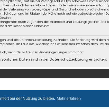
Kardinalpflichten) auf die bei Vertragsschluss typischerweise vorherseh
t. Dies gilt auch für mittelbare Folgeschäden wie insbesondere entgan
i der Verletzung von Leben, Körper und Gesundheit oder vorsätzlichem o
en Schäden und im Übrigen der Höhe nach auf die vertragstypischen Dur
Gewinn.
sinngemäß auch zugunsten der Mitarbeiter und Erfüllungsgehilfen des Be
onalem Recht bleiben unberührt.
ungen und die Datenschutzerklärung zu ändern. Die Änderung wird dem Nutz
ersprechen. Im Falle des Widerspruchs erlischt das zwischen dem Betrei
dlich, wenn der Nutzer den Änderungen zugestimmt hat.
önlichen Daten sind in der Datenschutzerklärung enthalten.
mfort bei der Nutzung zu bieten.
Mehr erfahren