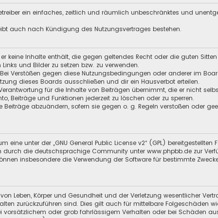
 Betreiber ein einfaches, zeitlich und räumlich unbeschränktes und unent
leibt auch nach Kündigung des Nutzungsvertrages bestehen.
s er keine Inhalte enthält, die gegen geltendes Recht oder die guten Sitt
n Links und Bilder zu setzen bzw. zu verwenden.
 Bei Verstößen gegen diese Nutzungsbedingungen oder anderer im Board 
ung dieses Boards ausschließen und dir ein Hausverbot erteilen.
Verantwortung für die Inhalte von Beiträgen übernimmt, die er nicht selb
nto, Beiträge und Funktionen jederzeit zu löschen oder zu sperren.
e Beiträge abzuändern, sofern sie gegen o. g. Regeln verstoßen oder ge
m eine unter der „
GNU General Public License v2
“ (GPL) bereitgestellt
 durch die deutschsprachige Community unter www.phpbb.de zur Verfügun
 können insbesondere die Verwendung der Software für bestimmte Zwecke
 von Leben, Körper und Gesundheit und der Verletzung wesentlicher Vertra
halten zurückzuführen sind. Dies gilt auch für mittelbare Folgeschäden
i vorsätzlichem oder grob fahrlässigem Verhalten oder bei Schäden au