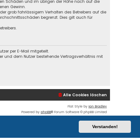
baren Schäden und im übrigen der Höhe nach auf die
genen Gewinn.
der grob fahrlässigem Verhalten des Betreibers auf die
chschnittsschäden begrenzt. Dies gilt auch für
treibers.
er per E-Mail mitgeteilt.
ber und dem Nutzer bestehende Vertragsverhältnis mit
Alle Cookies löschen
Flat Style by
Ian Bradley
Powered by
phpBB
® Forum Software © phpBB Limited
Deutsche Übersetzung durch
phpBB.de
Datenschutz
|
Nutzungsbedingungen
Verstanden!